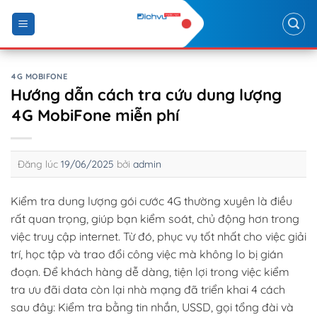
Skip
to
content
4G MOBIFONE
Hướng dẫn cách tra cứu dung lượng
4G MobiFone miễn phí
Đăng lúc
19/06/2025
bởi
admin
Kiểm tra dung lượng gói cước 4G thường xuyên là điều
rất quan trọng, giúp bạn kiểm soát, chủ động hơn trong
việc truy cập internet. Từ đó, phục vụ tốt nhất cho việc giải
trí, học tập và trao đổi công việc mà không lo bị gián
đoạn. Để khách hàng dễ dàng, tiện lợi trong việc kiểm
tra ưu đãi data còn lại nhà mạng đã triển khai 4 cách
sau đây: Kiểm tra bằng tin nhắn, USSD, gọi tổng đài và