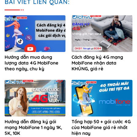
BÀI VIẾT LIÊN QUAN:
Hướng dẫn mua dung
Cách đăng ký 4G mạng
lượng data 4G MobiFone
MobiFone nhận data
theo ngày, chu kỳ
KHỦNG, giá rẻ
Hướng dẫn đăng ký gói
Tổng hợp 50 + gói cước 4G
mạng MobiFone 1 ngày 1K,
của MobiFone giá rẻ nhất
5K, 10K
hiện nay