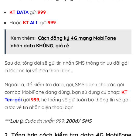
KT
DATA
gửi
999
Hoặc
KT
ALL
gửi
999
Xem thêm:
Cách đăng ký 4G mạng MobiFone
nhận data KHỦNG, giá rẻ
Sau đó, tổng đài sẽ gửi tin nhắn SMS thông tin ưu đãi gói
cước còn lại về điện thoại bạn.
Ngoài ra, để kiểm tra data, gọi, SMS dành cho các gói
combo MobiFone đang dùng, bạn sử dụng cú pháp:
KT
Tên-gói
gửi
999
, hệ thống sẽ gửi toàn bộ thông tin về gói
cước về tin nhắn điện thoại bạn.
***Lưu ý
: Cước tin nhắn 999:
200đ/ SMS
2. Tổng hợp cách kiểm tra data 4G MobiFone