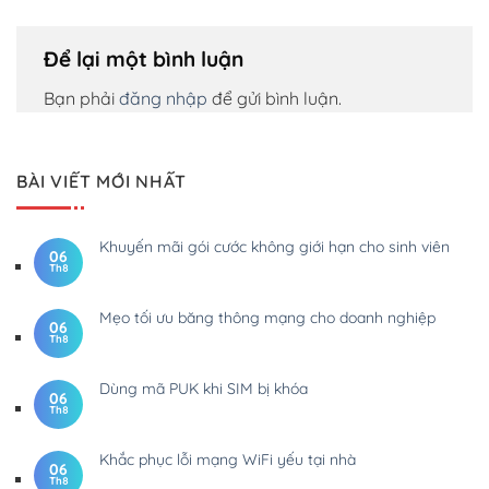
Để lại một bình luận
Bạn phải
đăng nhập
để gửi bình luận.
BÀI VIẾT MỚI NHẤT
Khuyến mãi gói cước không giới hạn cho sinh viên
06
Th8
Mẹo tối ưu băng thông mạng cho doanh nghiệp
06
Th8
Dùng mã PUK khi SIM bị khóa
06
Th8
Khắc phục lỗi mạng WiFi yếu tại nhà
06
Th8