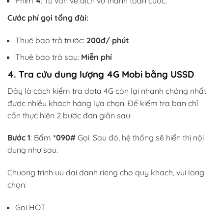
Phím
4
: Tư vấn về dịch vụ thanh toán cước.
Cước phí gọi tổng đài:
Thuê bao trả trước:
200đ/ phút
Thuê bao trả sau:
Miễn phí
4. Tra cứu dung lượng 4G Mobi bằng USSD
Đây là cách kiểm tra data 4G còn lại nhanh chóng nhất
được nhiều khách hàng lựa chọn. Để kiểm tra bạn chỉ
cần thực hiện 2 bước đơn giản sau:
Bước 1
: Bấm
*090#
Gọi. Sau đó, hệ thống sẽ hiển thị nội
dung như sau:
Chuong trinh uu dai danh rieng cho quy khach, vui long
chọn:
Goi HOT