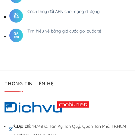
Cách thay đổi APN cho mạng di động
06
Th8
Tìm hiểu về bảng giá cước gọi quốc tế
06
Th8
THÔNG TIN LIÊN HỆ
Địa chỉ
: 14/48 Đ. Tân Kỳ Tân Quý, Quận Tân Phú, TP.HCM