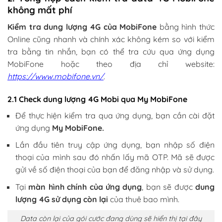
không mất phí
Kiểm tra dung lượng 4G của MobiFone
bằng hình thức
Online cũng nhanh và chính xác không kém so với kiểm
tra bằng tin nhắn, bạn có thể tra cứu qua ứng dụng
MobiFone hoặc theo địa chỉ website:
https://www.mobifone.vn/
.
2.1 Check dung lượng 4G Mobi qua My MobiFone
Để thực hiện kiểm tra qua ứng dụng, bạn cần cài đặt
ứng dụng
My MobiFone.
Lần đầu tiên truy cập ứng dụng, bạn nhập số điện
thoại của mình sau đó nhấn lấy mã OTP. Mã sẽ được
gửi về số điện thoại của bạn để đăng nhập và sử dụng.
Tại
màn hình chính của ứng dụng
, bạn sẽ được
dung
lượng 4G sử dụng còn lại
của thuê bao mình.
Data còn lại của gói cước đang dùng sẽ hiển thị tại đây