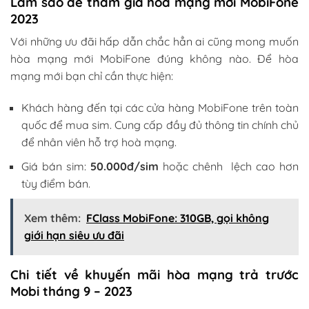
Làm sao để tham gia hoà mạng mới MobiFone
2023
Với những ưu đãi hấp dẫn chắc hẳn ai cũng mong muốn
hòa mạng mới MobiFone đúng không nào. Để hòa
mạng mới bạn chỉ cần thực hiện:
Khách hàng đến tại các cửa hàng MobiFone trên toàn
quốc để mua sim. Cung cấp đầy đủ thông tin chính chủ
để nhân viên hỗ trợ hoà mạng.
Giá bán sim:
50.000đ/sim
hoặc chênh lệch cao hơn
tùy điểm bán.
Xem thêm:
FClass MobiFone: 310GB, gọi không
giới hạn siêu ưu đãi
Chi tiết về khuyến mãi hòa mạng trả trước
Mobi tháng 9 – 2023