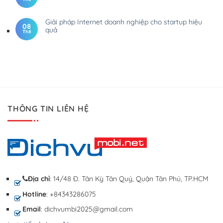
Giải pháp Internet doanh nghiệp cho startup hiệu
08
quả
Th8
THÔNG TIN LIÊN HỆ
Địa chỉ
: 14/48 Đ. Tân Kỳ Tân Quý, Quận Tân Phú, TP.HCM
Hotline
: +84343286075
Email
: dichvumbi2025@gmail.com