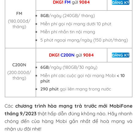
DKG1
FM
gửi
9084
ĐĂNG KÝ
FM
8GB
/ngày (240GB/ tháng)
(180.000đ/
Miễn phí gọi nội mạng dưới 10 phút
tháng)
Miễn phí nhắn tin nội mạng
5 phút ngoại mạng/ngày (150 phút/tháng)
DKG1
C200N
gửi
9084
ĐĂNG KÝ
C200N
6GB
/ngày (180GB/30 ngày)
(200.000đ/
Miễn phí các cuộc gọi nội mạng Mobi
< 10
tháng)
phút
290 phút
gọi liên mạng trong nước
Các
chương trình hòa mạng trả trước mới MobiFone
tháng 9/2023
thật hấp dẫn đúng không nào. Hãy nhanh
chóng đến của hàng Mobi gần nhất để hoà mạng và
nhận ưu đãi nhé!