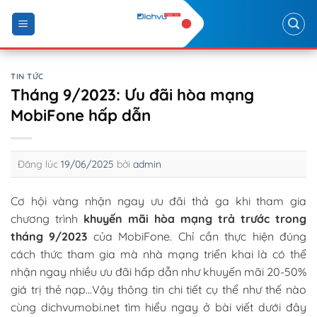
Skip
to
content
TIN TỨC
Tháng 9/2023: Ưu đãi hòa mạng
MobiFone hấp dẫn
Đăng lúc
19/06/2025
bởi
admin
Cơ hội vàng nhận ngay ưu đãi thả ga khi tham gia
chương trình
khuyến mãi hòa mạng trả trước trong
tháng 9/2023
của MobiFone. Chỉ cần thực hiện đúng
cách thức tham gia mà nhà mạng triển khai là có thể
nhận ngay nhiều ưu đãi hấp dẫn như khuyến mãi 20-50%
giá trị thẻ nạp…Vậy thông tin chi tiết cụ thể như thế nào
cùng dichvumobi.net tìm hiểu ngay ở bài viết dưới đây