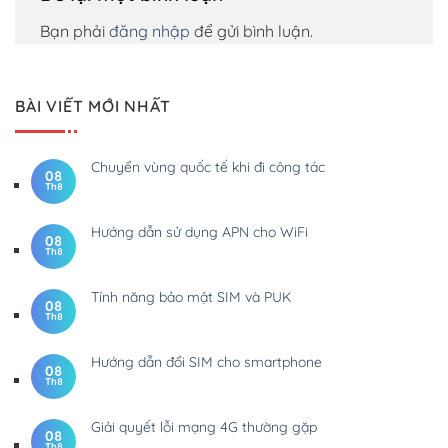
Bạn phải
đăng nhập
để gửi bình luận.
BÀI VIẾT MỚI NHẤT
Chuyển vùng quốc tế khi đi công tác
08
Th8
Hướng dẫn sử dụng APN cho WiFi
08
Th8
Tính năng bảo mật SIM và PUK
08
Th8
Hướng dẫn đổi SIM cho smartphone
08
Th8
Giải quyết lỗi mạng 4G thường gặp
08
Th8