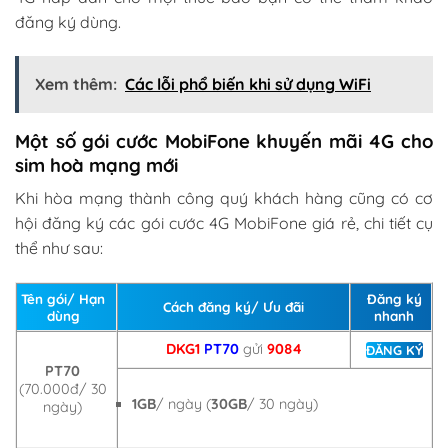
đăng ký dùng.
Xem thêm:
Các lỗi phổ biến khi sử dụng WiFi
Một số gói cước MobiFone khuyến mãi 4G cho
sim hoà mạng mới
Khi hòa mạng thành công quý khách hàng cũng có cơ
hội đăng ký các gói cước 4G MobiFone giá rẻ, chi tiết cụ
thể như sau:
Tên gói/ Hạn
Đăng ký
Cách đăng ký/ Ưu đãi
dùng
nhanh
DKG1
PT70
gửi
9084
ĐĂNG KÝ
PT70
(70.000đ/ 30
1GB
/ ngày (
30GB
/ 30 ngày)
ngày)