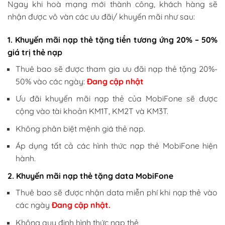
Ngay khi hoà mạng mới thành công, khách hàng sẽ
nhận được vô vàn các ưu đãi/ khuyến mãi như sau:
1. Khuyến mãi nạp thẻ tặng tiền tương ứng 20% – 50%
giá trị thẻ nạp
Thuê bao sẽ được tham gia ưu đãi nạp thẻ tặng 20%-
50% vào các ngày:
Đang cập nhật
Ưu đãi khuyến mãi nạp thẻ của MobiFone sẽ được
cộng vào tài khoản KM1T, KM2T và KM3T.
Không phân biệt mệnh giá thẻ nạp.
Áp dụng tất cả các hình thức nạp thẻ MobiFone hiện
hành.
2. Khuyến mãi nạp thẻ tặng data MobiFone
Thuê bao sẽ được nhận data miễn phí khi nạp thẻ vào
các ngày
Đang cập nhật.
Không quy định hình thức nạp thẻ