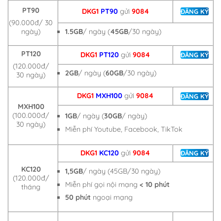
PT90
DKG1
PT90
gửi
9084
ĐĂNG KÝ
(90.000đ/ 30
1.5GB
/ ngày (
45GB
/30 ngày)
ngày)
PT120
DKG1
PT120
gửi
9084
ĐĂNG KÝ
(12
0.000đ/
2GB
/ ngày (
60GB
/30 ngày)
30 ngày)
DKG1
MXH100
gửi
9084
ĐĂNG KÝ
MXH100
(100.000đ/
1GB
/ ngày (
30GB
/ ngày)
30 ngày)
Miễn phí Youtube, Facebook, TikTok
DKG1
KC120
gửi
9084
ĐĂNG KÝ
KC120
1,5GB
/ ngày (45GB/30 ngày)
(120.000đ/
Miễn phí gọi nội mạng
< 10 phút
tháng
50 phút
ngoại mạng