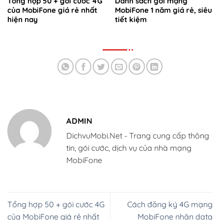
Tổng hợp 50 + gói cước 4G
Danh sách gói mạng
của MobiFone giá rẻ nhất
MobiFone 1 năm giá rẻ, siêu
hiện nay
tiết kiệm
ADMIN
DichvuMobi.Net - Trang cung cấp thông
tin, gói cước, dịch vụ của nhà mạng
MobiFone
Tổng hợp 50 + gói cước 4G
Cách đăng ký 4G mạng
của MobiFone giá rẻ nhất
MobiFone nhận data