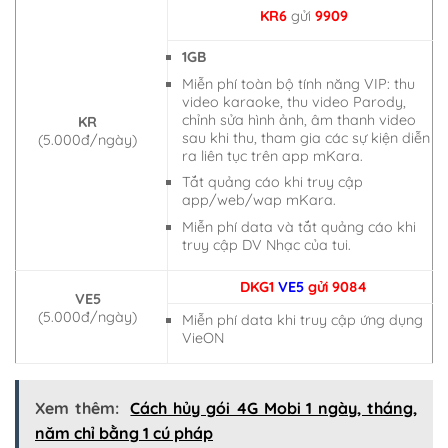
KR6
gửi
9909
1GB
Miễn phí toàn bộ tính năng VIP: thu
video karaoke, thu video Parody,
chỉnh sửa hình ảnh, âm thanh video
KR
sau khi thu, tham gia các sự kiện diễn
(5.000đ/ngày)
ra liên tục trên app mKara.
Tắt quảng cáo khi truy cập
app/web/wap mKara.
Miễn phí data và tắt quảng cáo khi
truy cập DV Nhạc của tui.
DKG1
VE5
gửi 9084
VE5
(5.000đ/ngày)
Miễn phí data khi truy cập ứng dụng
VieON
Xem thêm:
Cách hủy gói 4G Mobi 1 ngày, tháng,
năm chỉ bằng 1 cú pháp