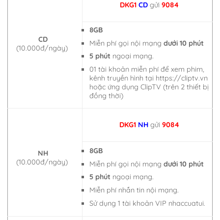
DKG1
CD
gửi
9084
8GB
CD
Miễn phí gọi nội mạng
dưới 10 phút
(10.000đ/ngày)
5 phút
ngoại mạng.
01 tài khoản miễn phí để xem phim,
kênh truyền hình tại https://cliptv.vn
hoặc ứng dụng ClipTV (trên 2 thiết bị
đồng thời)
DKG1
NH
gửi
9084
8GB
NH
(10.000đ/ngày)
Miễn phí gọi nội mạng
dưới 10 phút
5 phút
ngoại mạng.
Miễn phí nhắn tin nội mạng.
Sử dụng 1 tài khoản VIP nhaccuatui.