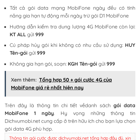
Tất cả gói data mạng MobiFone ngày đều có tính
năng gia hạn tự động mỗi ngày trừ gói D1 MobiFone
Hướng dẫn kiểm tra dung lượng 4G MobiFone còn lại:
KT ALL
gửi
999
Cú pháp hủy gói khi không có nhu cầu sử dụng:
HUY
Tên-gói
gửi
999
Không gia hạn gói, soạn:
KGH Tên-gói
gửi
999
Xem thêm:
Tổng hợp 50 + gói cước 4G của
MobiFone giá rẻ nhất hiện nay
Trên đây là thông tin chi tiết vềdanh sách
gói data
MobiFone 1 ngày
. Hy vọng những thông tin
Dichvumobi.net cung cấp ở trên hữu ích cho bạn lựa chọn
gói data 4G phù hợp.
Thông tin gói cước được dichvumobi.net tổng hợp đầy đủ, xin