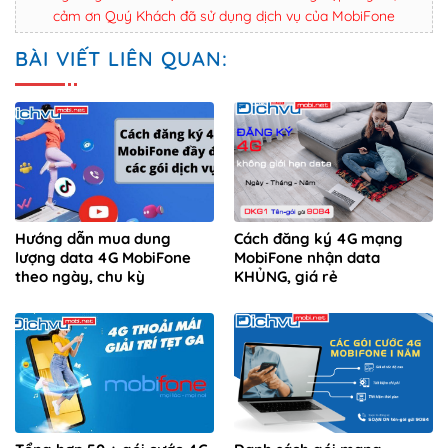
cảm ơn Quý Khách đã sử dụng dịch vụ của MobiFone
BÀI VIẾT LIÊN QUAN:
Hướng dẫn mua dung
Cách đăng ký 4G mạng
lượng data 4G MobiFone
MobiFone nhận data
theo ngày, chu kỳ
KHỦNG, giá rẻ