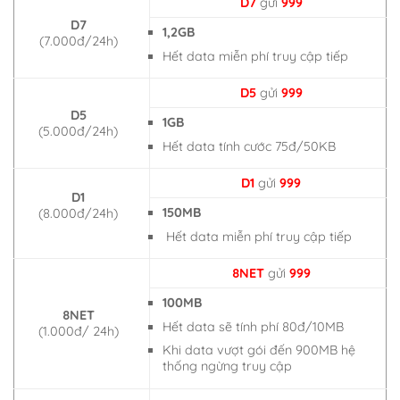
D7
gửi
999
D7
1,2GB
(7.000đ/24h)
Hết data miễn phí truy cập tiếp
D5
gửi
999
D5
1GB
(5.000đ/24h)
Hết data tính cước 75đ/50KB
D1
gửi
999
D1
150MB
(8.000đ/24h)
Hết data miễn phí truy cập tiếp
8NET
gửi
999
100MB
8NET
Hết data sẽ tính phí 80đ/10MB
(1.000đ/ 24h)
Khi data vượt gói đến 900MB hệ
thống ngừng truy cập