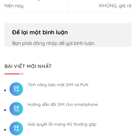
hiện nay
KHỦNG, giá rẻ
Để lại một bình luận
Bạn phải
đăng nhập
để gửi bình luận.
BÀI VIẾT MỚI NHẤT
Tính năng bảo mật SIM và PUK
08
Th8
Hướng dẫn đổi SIM cho smartphone
08
Th8
Giải quyết lỗi mạng 4G thường gặp
08
Th8