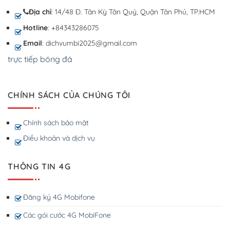
Địa chỉ
: 14/48 Đ. Tân Kỳ Tân Quý, Quận Tân Phú, TP.HCM
Hotline
: +84343286075
Email
: dichvumbi2025@gmail.com
trực tiếp bóng đá
CHÍNH SÁCH CỦA CHÚNG TÔI
Chính sách bảo mật
Điều khoản và dịch vụ
THÔNG TIN 4G
Đăng ký 4G Mobifone
Các gói cước 4G MobiFone