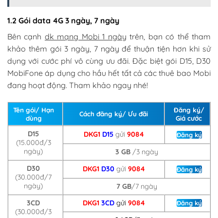
1.2 Gói data 4G 3 ngày, 7 ngày
Bên cạnh
dk mạng Mobi 1 ngày
trên, bạn có thể tham
khảo thêm gói 3 ngày, 7 ngày để thuận tiện hơn khi sử
dụng với cước phí vô cùng ưu đãi. Đặc biệt gói D15, D30
MobiFone áp dụng cho hầu hết tất cả các thuê bao Mobi
đang hoạt động. Tham khảo ngay nhé!
Tên gói/ Hạn
Đăng ký/
Cách đăng ký/ Ưu đãi
dùng
Giá cước
D15
DKG1
D15
gửi
9084
Đăng ký
(15.000đ/3
ngày)
3 GB
/3 ngày
D30
DKG1
D30
gửi
9084
Đăng ký
(30.000đ/7
ngày)
7 GB
/7 ngày
3CD
DKG1
3CD
gửi
9084
Đăng ký
(30.000đ/3