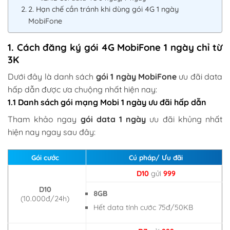
2. Hạn chế cần tránh khi dùng gói 4G 1 ngày
MobiFone
1. Cách đăng ký gói 4G MobiFone 1 ngày chỉ từ
3K
Dưới đây là danh sách
gói 1 ngày MobiFone
ưu đãi data
hấp dẫn được ưa chuộng nhất hiện nay:
1.1 Danh sách gói mạng Mobi 1 ngày ưu đãi hấp dẫn
Tham khảo ngay
gói data 1 ngày
ưu đãi khủng nhất
hiện nay ngay sau đây:
Gói cước
Cú pháp/ Ưu đãi
D10
gửi
999
D10
8GB
(10.000đ/24h)
Hết data tính cước 75đ/50KB