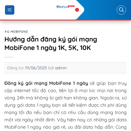
Skip
to
content
4G MOBIFONE
Hướng dẫn đăng ký gói mạng
MobiFone 1 ngày 1K, 5K, 10K
Đăng lúc
19/06/2025
bởi
admin
Đăng ký gói mạng MobiFone 1 ngày
sẽ giúp bạn truy
cập internet tốc độ cao, tiện lợi ở mọi lúc mọi nơi trong
vòng 24h mà không bị giới hạn không gian. Ngoài ra, sử
dụng gói data 1 ngày bạn sẽ tiết kiệm được chi phí dùng
mạng tối đa nếu bạn chỉ có nhu cầu dùng mạng trong
một vài ngày nhất định. Vậy hiện nay có những gói data
MobiFone 1 ngày nào giá rẻ, ưu đãi data hấp dẫn. Cùng