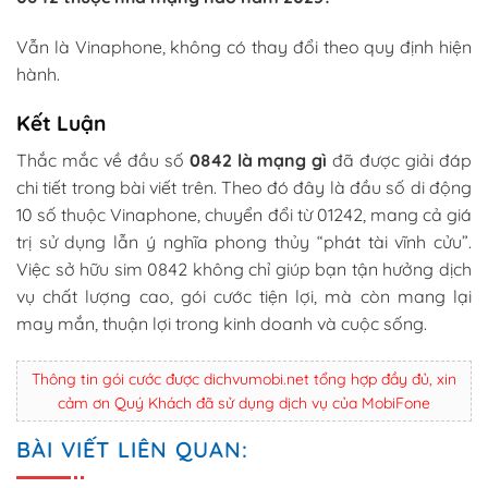
Vẫn là Vinaphone, không có thay đổi theo quy định hiện
hành.
Kết Luận
Thắc mắc về đầu số
0842 là mạng gì
đã được giải đáp
chi tiết trong bài viết trên. Theo đó đây là đầu số di động
10 số thuộc Vinaphone, chuyển đổi từ 01242, mang cả giá
trị sử dụng lẫn ý nghĩa phong thủy “phát tài vĩnh cửu”.
Việc sở hữu sim 0842 không chỉ giúp bạn tận hưởng dịch
vụ chất lượng cao, gói cước tiện lợi, mà còn mang lại
may mắn, thuận lợi trong kinh doanh và cuộc sống.
Thông tin gói cước được dichvumobi.net tổng hợp đầy đủ, xin
cảm ơn Quý Khách đã sử dụng dịch vụ của MobiFone
BÀI VIẾT LIÊN QUAN: