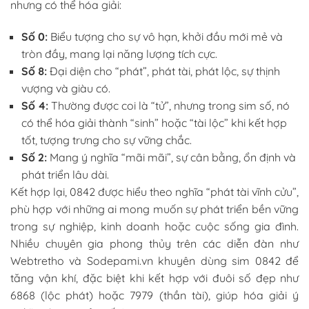
nhưng có thể hóa giải:
Số 0:
Biểu tượng cho sự vô hạn, khởi đầu mới mẻ và
tròn đầy, mang lại năng lượng tích cực.
Số 8:
Đại diện cho “phát”, phát tài, phát lộc, sự thịnh
vượng và giàu có.
Số 4:
Thường được coi là “tử”, nhưng trong sim số, nó
có thể hóa giải thành “sinh” hoặc “tài lộc” khi kết hợp
tốt, tượng trưng cho sự vững chắc.
Số 2:
Mang ý nghĩa “mãi mãi”, sự cân bằng, ổn định và
phát triển lâu dài.
Kết hợp lại, 0842 được hiểu theo nghĩa “phát tài vĩnh cửu”,
phù hợp với những ai mong muốn sự phát triển bền vững
trong sự nghiệp, kinh doanh hoặc cuộc sống gia đình.
Nhiều chuyên gia phong thủy trên các diễn đàn như
Webtretho và Sodepami.vn khuyên dùng sim 0842 để
tăng vận khí, đặc biệt khi kết hợp với đuôi số đẹp như
6868 (lộc phát) hoặc 7979 (thần tài), giúp hóa giải ý