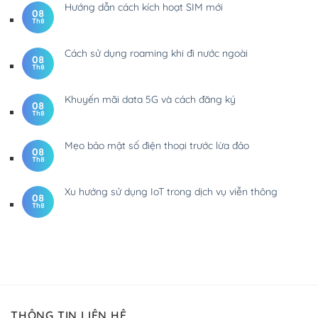
Hướng dẫn cách kích hoạt SIM mới
08
Th8
Cách sử dụng roaming khi đi nước ngoài
08
Th8
Khuyến mãi data 5G và cách đăng ký
08
Th8
Mẹo bảo mật số điện thoại trước lừa đảo
08
Th8
Xu hướng sử dụng IoT trong dịch vụ viễn thông
08
Th8
THÔNG TIN LIÊN HỆ