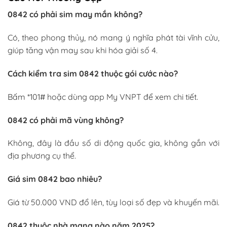
0842 có phải sim may mắn không?
Có, theo phong thủy, nó mang ý nghĩa phát tài vĩnh cửu,
giúp tăng vận may sau khi hóa giải số 4.
Cách kiểm tra sim 0842 thuộc gói cước nào?
Bấm *101# hoặc dùng app My VNPT để xem chi tiết.
0842 có phải mã vùng không?
Không, đây là đầu số di động quốc gia, không gắn với
địa phương cụ thể.
Giá sim 0842 bao nhiêu?
Giá từ 50.000 VND đổ lên, tùy loại số đẹp và khuyến mãi.
0842 thuộc nhà mạng nào năm 2025?