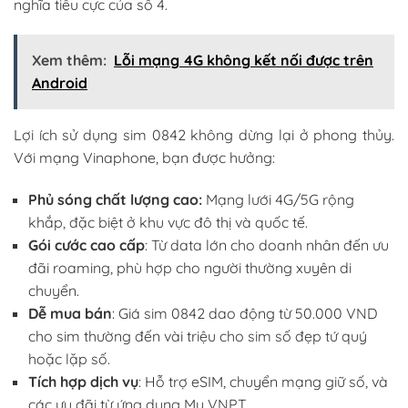
nghĩa tiêu cực của số 4.
Xem thêm:
Lỗi mạng 4G không kết nối được trên
Android
Lợi ích sử dụng sim 0842 không dừng lại ở phong thủy.
Với mạng Vinaphone, bạn được hưởng:
Phủ sóng chất lượng cao:
Mạng lưới 4G/5G rộng
khắp, đặc biệt ở khu vực đô thị và quốc tế.
Gói cước cao cấp
: Từ data lớn cho doanh nhân đến ưu
đãi roaming, phù hợp cho người thường xuyên di
chuyển.
Dễ mua bán
: Giá sim 0842 dao động từ 50.000 VND
cho sim thường đến vài triệu cho sim số đẹp tứ quý
hoặc lặp số.
Tích hợp dịch vụ
: Hỗ trợ eSIM, chuyển mạng giữ số, và
các ưu đãi từ ứng dụng My VNPT.