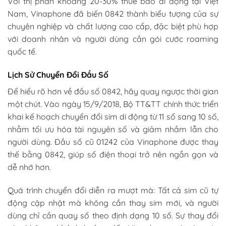
Với thị phần khoảng 20-30% thuê bao di động tại Việt
Nam, Vinaphone đã biến 0842 thành biểu tượng của sự
chuyên nghiệp và chất lượng cao cấp, đặc biệt phù hợp
với doanh nhân và người dùng cần gói cước roaming
quốc tế.
Lịch Sử Chuyển Đổi Đầu Số
Để hiểu rõ hơn về đầu số 0842, hãy quay ngược thời gian
một chút. Vào ngày 15/9/2018, Bộ TT&TT chính thức triển
khai kế hoạch chuyển đổi sim di động từ 11 số sang 10 số,
nhằm tối ưu hóa tài nguyên số và giảm nhầm lẫn cho
người dùng. Đầu số cũ 01242 của Vinaphone được thay
thế bằng 0842, giúp số điện thoại trở nên ngắn gọn và
dễ nhớ hơn.
Quá trình chuyển đổi diễn ra mượt mà: Tất cả sim cũ tự
động cập nhật mà không cần thay sim mới, và người
dùng chỉ cần quay số theo định dạng 10 số. Sự thay đổi