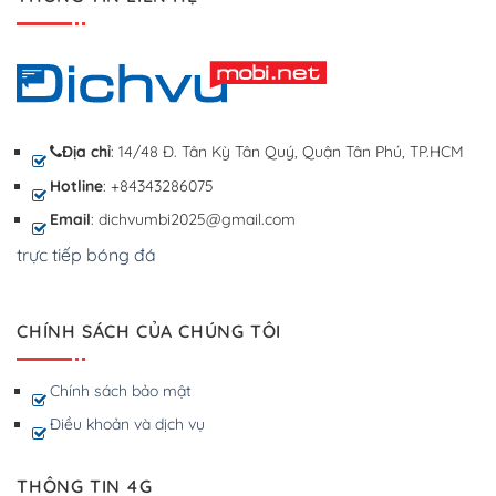
Địa chỉ
: 14/48 Đ. Tân Kỳ Tân Quý, Quận Tân Phú, TP.HCM
Hotline
: +84343286075
Email
: dichvumbi2025@gmail.com
trực tiếp bóng đá
CHÍNH SÁCH CỦA CHÚNG TÔI
Chính sách bảo mật
Điều khoản và dịch vụ
THÔNG TIN 4G