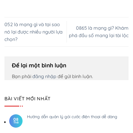
052 là mạng gì và tại sao
0865 là mạng gì? Khám
nó lại được nhiều người lựa
phá đầu số mang lại tài lộc
chọn?
Để lại một bình luận
Bạn phải
đăng nhập
để gửi bình luận.
BÀI VIẾT MỚI NHẤT
Hướng dẫn quản lý gói cước điện thoại dễ dàng
08
Th8