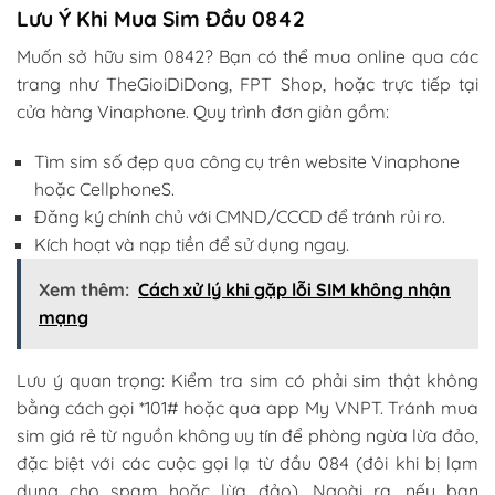
Lưu Ý Khi Mua Sim Đầu 0842
Muốn sở hữu sim 0842? Bạn có thể mua online qua các
trang như TheGioiDiDong, FPT Shop, hoặc trực tiếp tại
cửa hàng Vinaphone. Quy trình đơn giản gồm:
Tìm sim số đẹp qua công cụ trên website Vinaphone
hoặc CellphoneS.
Đăng ký chính chủ với CMND/CCCD để tránh rủi ro.
Kích hoạt và nạp tiền để sử dụng ngay.
Xem thêm:
Cách xử lý khi gặp lỗi SIM không nhận
mạng
Lưu ý quan trọng: Kiểm tra sim có phải sim thật không
bằng cách gọi *101# hoặc qua app My VNPT. Tránh mua
sim giá rẻ từ nguồn không uy tín để phòng ngừa lừa đảo,
đặc biệt với các cuộc gọi lạ từ đầu 084 (đôi khi bị lạm
dụng cho spam hoặc lừa đảo). Ngoài ra, nếu bạn