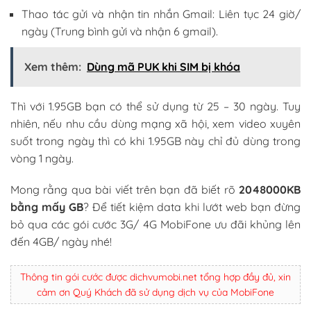
Thao tác gửi và nhận tin nhắn Gmail: Liên tục 24 giờ/
ngày (Trung bình gửi và nhận 6 gmail).
Xem thêm:
Dùng mã PUK khi SIM bị khóa
Thì với 1.95GB bạn có thể sử dụng từ 25 – 30 ngày. Tuy
nhiên, nếu nhu cầu dùng mạng xã hội, xem video xuyên
suốt trong ngày thì có khi 1.95GB này chỉ đủ dùng trong
vòng 1 ngày.
Mong rằng qua bài viết trên bạn đã biết rõ
2048000KB
bằng mấy GB
? Để tiết kiệm data khi lướt web bạn đừng
bỏ qua các gói cước 3G/ 4G MobiFone ưu đãi khủng lên
đến 4GB/ ngày nhé!
Thông tin gói cước được dichvumobi.net tổng hợp đầy đủ, xin
cảm ơn Quý Khách đã sử dụng dịch vụ của MobiFone