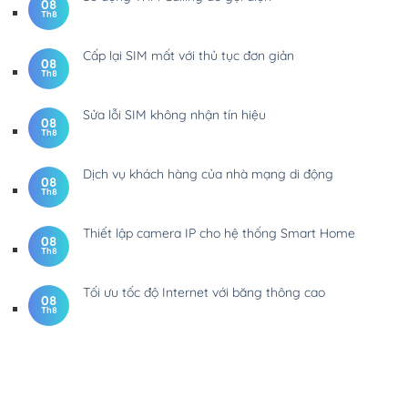
08
Th8
Cấp lại SIM mất với thủ tục đơn giản
08
Th8
Sửa lỗi SIM không nhận tín hiệu
08
Th8
Dịch vụ khách hàng của nhà mạng di động
08
Th8
Thiết lập camera IP cho hệ thống Smart Home
08
Th8
Tối ưu tốc độ Internet với băng thông cao
08
Th8