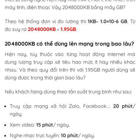
máy tính, điện thoại. Vậy 2048000KB bằng mấy GB?
Theo hệ thống đơn vị đo lường thì
1KB
=
1.0×10-6 GB
. Từ
đo suy ra
2048000KB
=
1.95GB
.
2048000KB có thể dùng lên mạng trong bao lâu?
Hiện nay, tùy thuộc vào từng hoạt động Internet mà
dung lượng truy cập sẽ tiêu hao mức ít hay nhiều khác
nhau. Và theo quy đổi trên thì với 1.95GB người dùng sẽ
dùng được trong thời gian bao lâu?
Nếu khách hàng dùng theo tần suất trung bình như sau:
Truy cập mạng xã hội Zalo, Facebook…:
20 phút
/
ngày.
Xem video:
15 phút
/ ngày.
Nghe nhạc trực tuyến:
10 phút
/ ngày.