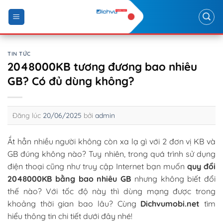
Skip
to
content
TIN TỨC
2048000KB tương đương bao nhiêu
GB? Có đủ dùng không?
Đăng lúc
20/06/2025
bởi
admin
Ắt hẳn nhiều người không còn xa lạ gì với 2 đơn vị KB và
GB đúng không nào? Tuy nhiên, trong quá trình sử dụng
điện thoại cũng như truy cập Internet bạn muốn
quy đổi
2048000KB bằng bao nhiêu GB
nhưng không biết đổi
thế nào? Với tốc độ này thì dùng mạng được trong
khoảng thời gian bao lâu? Cùng
Dichvumobi.net
tìm
hiểu thông tin chi tiết dưới đây nhé!