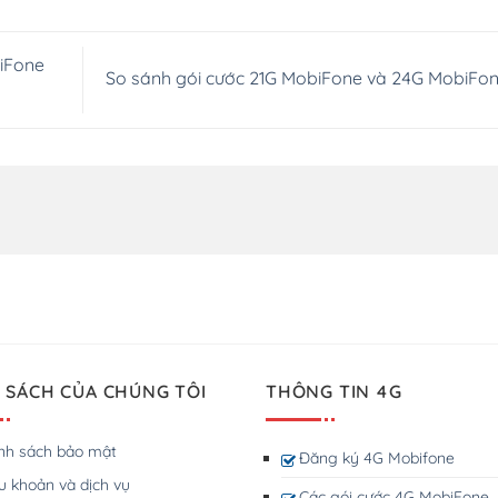
iFone
So sánh gói cước 21G MobiFone và 24G MobiFo
 SÁCH CỦA CHÚNG TÔI
THÔNG TIN 4G
nh sách bảo mật
Đăng ký 4G Mobifone
u khoản và dịch vụ
Các gói cước 4G MobiFone