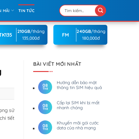
N MÃI
TIN TỨC
210GB
/tháng
240GB
/tháng
TK135
FM
135,000đ
180,000đ
BÀI VIẾT MỚI NHẤT
g
Hướng dẫn bảo mật
08
thông tin SIM hiệu quả
Th8
Cấp lại SIM khi bị mất
08
nhanh chóng
Th8
ạng sử
hi tiết
Khuyến mãi gói cước
08
data của nhà mạng
Th8