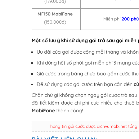
(179.000đ)
MF150 MobiFone
Miễn phí
200 phú
(150.000đ)
Một số lưu ý khi sử dụng gói trả sau gọi miễ
Ưu đãi của gói được cộng mỗi tháng và khôn
Khi dùng hết số phút gọi miễn phí 3 mạng củ
Giá cước trong bảng chưa bao gồm cước th
Để sử dụng các gói cước trên bạn cần đến
cử
Chần chừ gì không chọn ngay gói cước trả sau 
đã tiết kiệm được chi phí cực nhiều cho thuê
MobiFone
thành công!
Thông tin gói cước được dichvumobi.net tổng