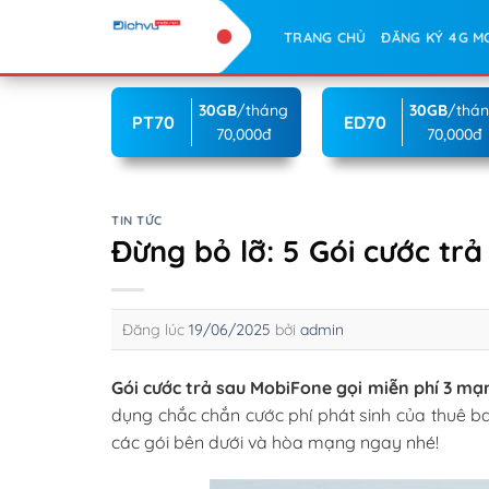
Skip
TRANG CHỦ
ĐĂNG KÝ 4G M
to
content
30GB
/tháng
30GB
/thá
PT70
ED70
70,000đ
70,000đ
TIN TỨC
Đừng bỏ lỡ: 5 Gói cước tr
Đăng lúc
19/06/2025
bởi
admin
Gói cước trả sau MobiFone gọi miễn phí 3 mạ
dụng chắc chắn cước phí phát sinh của thuê ba
các gói bên dưới và hòa mạng ngay nhé!