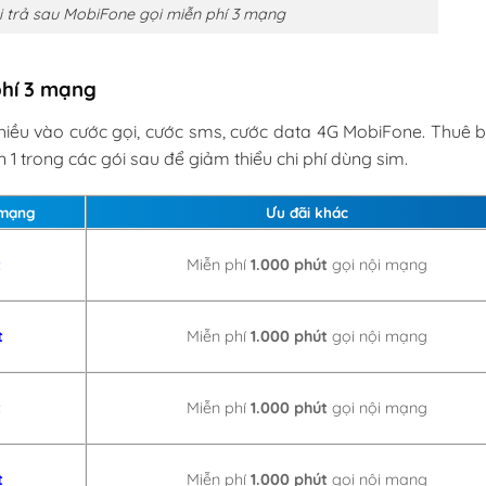
 trả sau MobiFone gọi miễn phí 3 mạng
phí 3 mạng
hiều vào cước gọi, cước sms, cước data 4G MobiFone. Thuê b
1 trong các gói sau để giảm thiểu chi phí dùng sim.
 mạng
Ưu đãi khác
t
Miễn phí
1.000 phút
gọi nội mạng
t
Miễn phí
1.000 phút
gọi nội mạng
t
Miễn phí
1.000 phút
gọi nội mạng
t
Miễn phí
1.000 phút
gọi nội mạng