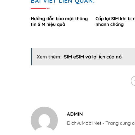
BÀI VIẾT LIÊN QUAN:
Hướng dẫn bảo mật thông
Cấp lại SIM khi bị
tin SIM hiệu quả
nhanh chóng
Xem thêm:
SIM eSIM và lợi ích của nó
ADMIN
DichvuMobi.Net - Trang cung c