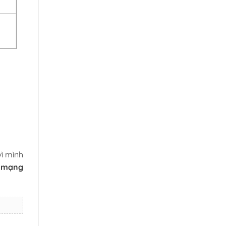
vì mình
3 mạng