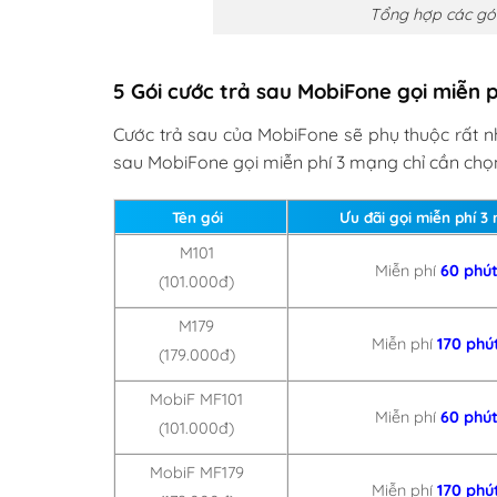
Tổng hợp các gói
5 Gói cước trả sau MobiFone gọi miễn 
Cước trả sau của MobiFone sẽ phụ thuộc rất n
sau MobiFone gọi miễn phí 3 mạng chỉ cần chọn 
Tên gói
Ưu đãi gọi miễn phí 3
M101
Miễn phí
60 phú
(101.000đ)
M179
Miễn phí
170 phú
(179.000đ)
MobiF MF101
Miễn phí
60 phú
(101.000đ)
MobiF MF179
Miễn phí
170 phú