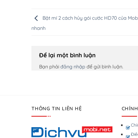
Bật mí 2 cách hủy gói cước HD70 của Mob
nhanh
Để lại một bình luận
Bạn phải
đăng nhập
để gửi bình luận.
THÔNG TIN LIÊN HỆ
CHÍNH
Chí
Điề