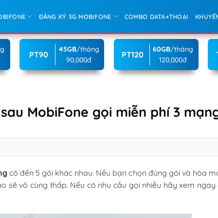
OBIFONE
ĐĂNG KÝ 3G MOBIFONE
COMBO DATA+THOẠI
KHUYẾ
ng
45GB
/tháng
60GB
/tháng
PT90
PT120
90,000đ
120,000đ
ả sau MobiFone gọi miễn phí 3 mạn
ng
có đến 5 gói khác nhau. Nếu bạn chọn đúng gói và hòa m
o sẽ vô cùng thấp. Nếu có nhu cầu gọi nhiều hãy xem ngay c