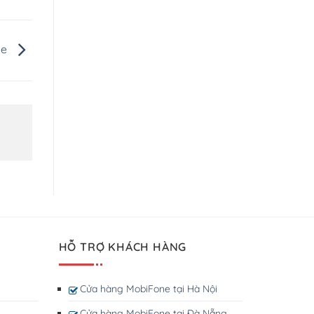
ne
HỖ TRỢ KHÁCH HÀNG
Cửa hàng MobiFone tại Hà Nội
Cửa hàng MobiFone tại Đà Nẵng