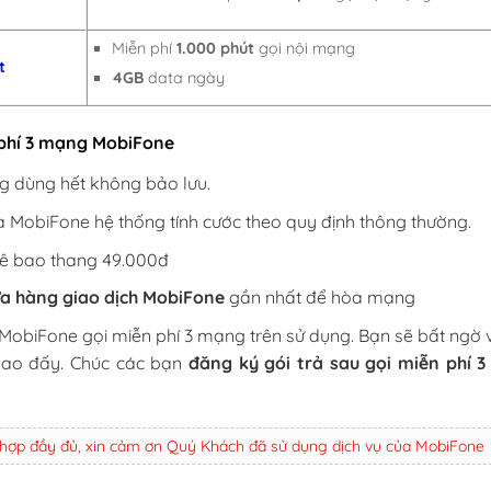
Miễn phí
1.000 phút
gọi nội mạng
t
4GB
data ngày
n phí 3 mạng MobiFone
g dùng hết không bảo lưu.
a MobiFone hệ thống tính cước theo quy định thông thường.
uê bao thang 49.000đ
a hàng giao dịch MobiFone
gần nhất để hòa mạng
MobiFone gọi miễn phí 3 mạng trên sử dụng. Bạn sẽ bất ngờ 
 bao đấy. Chúc các bạn
đăng ký gói trả sau gọi miễn phí 
 hợp đầy đủ, xin cảm ơn Quý Khách đã sử dụng dịch vụ của MobiFone