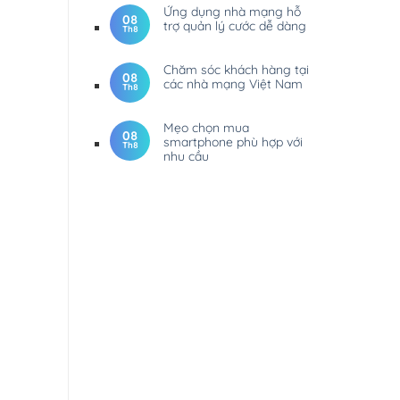
Ứng dụng nhà mạng hỗ
08
trợ quản lý cước dễ dàng
Th8
Chăm sóc khách hàng tại
08
các nhà mạng Việt Nam
Th8
Mẹo chọn mua
08
smartphone phù hợp với
Th8
nhu cầu