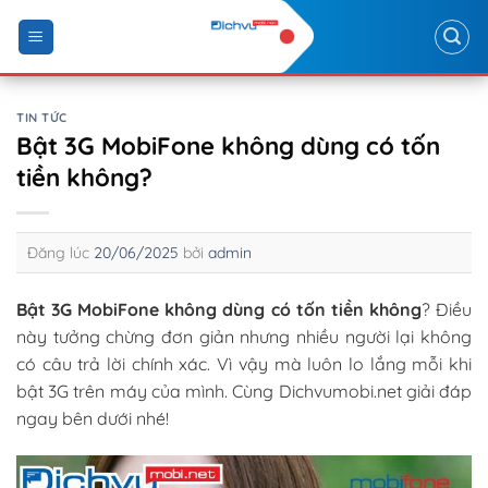
Skip
to
content
TIN TỨC
Bật 3G MobiFone không dùng có tốn
tiền không?
Đăng lúc
20/06/2025
bởi
admin
Bật 3G MobiFone không dùng có tốn tiền không
? Điều
này tưởng chừng đơn giản nhưng nhiều người lại không
có câu trả lời chính xác. Vì vậy mà luôn lo lắng mỗi khi
bật 3G trên máy của mình. Cùng Dichvumobi.net giải đáp
ngay bên dưới nhé!