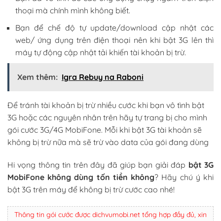
thoại mà chính mình không biết.
Bạn để chế độ tự update/download cập nhật các
web/ ứng dụng trên điện thoại nên khi bật 3G lên thì
máy tự động cập nhật tải khiến tài khoản bị trừ.
Xem thêm:
Igra Rebuy na Raboni
Để tránh tài khoản bị trừ nhiều cước khi bạn vô tình bật
3G hoặc các nguyên nhân trên hãy tự trang bị cho mình
gói cước 3G/4G MobiFone. Mỗi khi bật 3G tài khoản sẽ
không bị trừ nữa mà sẽ trừ vào data của gói đang dùng
Hi vọng thông tin trên đây đã giúp bạn giải đáp
bật 3G
MobiFone không dùng tốn tiền không
? Hãy chú ý khi
bật 3G trên máy để không bị trừ cước cao nhé!
Thông tin gói cước được dichvumobi.net tổng hợp đầy đủ, xin