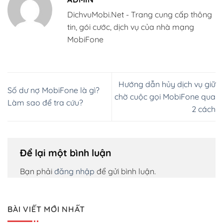
DichvuMobi.Net - Trang cung cấp thông
tin, gói cước, dịch vụ của nhà mạng
MobiFone
Hướng dẫn hủy dịch vụ giữ
Số dư nợ MobiFone là gì?
chờ cuộc gọi MobiFone qua
Làm sao để tra cứu?
2 cách
Để lại một bình luận
Bạn phải
đăng nhập
để gửi bình luận.
BÀI VIẾT MỚI NHẤT