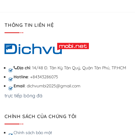
THÔNG TIN LIÊN HỆ
Địa chỉ
: 14/48 Đ. Tân Kỳ Tân Quý, Quận Tân Phú, TP.HCM
Hotline
: +84343286075
Email
: dichvumbi2025@gmail.com
trực tiếp bóng đá
CHÍNH SÁCH CỦA CHÚNG TÔI
Chính sách bảo mật