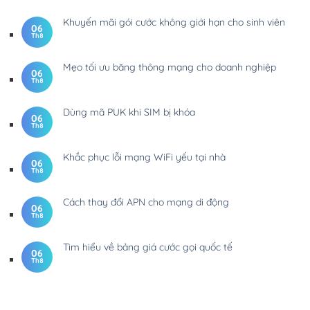
Khuyến mãi gói cước không giới hạn cho sinh viên
06
Th8
Mẹo tối ưu băng thông mạng cho doanh nghiệp
06
Th8
Dùng mã PUK khi SIM bị khóa
06
Th8
Khắc phục lỗi mạng WiFi yếu tại nhà
06
Th8
Cách thay đổi APN cho mạng di động
06
Th8
Tìm hiểu về bảng giá cước gọi quốc tế
06
Th8