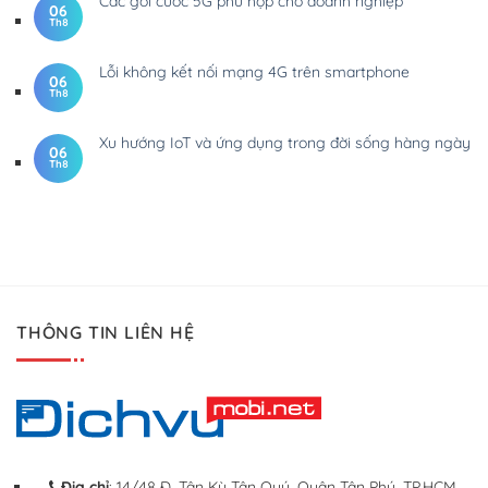
Các gói cước 5G phù hợp cho doanh nghiệp
06
Th8
Lỗi không kết nối mạng 4G trên smartphone
06
Th8
Xu hướng IoT và ứng dụng trong đời sống hàng ngày
06
Th8
THÔNG TIN LIÊN HỆ
Địa chỉ
: 14/48 Đ. Tân Kỳ Tân Quý, Quận Tân Phú, TP.HCM