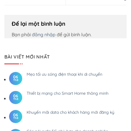
Để lại một bình luận
Bạn phải
đăng nhập
để gửi bình luận.
BÀI VIẾT MỚI NHẤT
Mẹo tối ưu sóng điện thoại khi di chuyển
06
Th8
Thiết bị mạng cho Smart Home thông minh
06
Th8
Khuyến mãi data cho khách hàng mới đăng ký
06
Th8