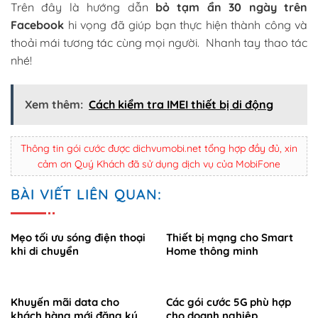
Trên đây là hướng dẫn
bỏ tạm ẩn 30 ngày trên
Facebook
hi vọng đã giúp bạn thực hiện thành công và
thoải mái tương tác cùng mọi người. Nhanh tay thao tác
nhé!
Xem thêm:
Cách kiểm tra IMEI thiết bị di động
Thông tin gói cước được dichvumobi.net tổng hợp đầy đủ, xin
cảm ơn Quý Khách đã sử dụng dịch vụ của MobiFone
BÀI VIẾT LIÊN QUAN:
Mẹo tối ưu sóng điện thoại
Thiết bị mạng cho Smart
khi di chuyển
Home thông minh
Khuyến mãi data cho
Các gói cước 5G phù hợp
khách hàng mới đăng ký
cho doanh nghiệp