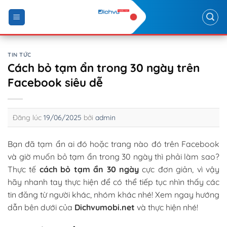
Skip
to
content
TIN TỨC
Cách bỏ tạm ẩn trong 30 ngày trên
Facebook siêu dễ
Đăng lúc
19/06/2025
bởi
admin
Bạn đã tạm ẩn ai đó hoặc trang nào đó trên Facebook
và giờ muốn bỏ tạm ẩn trong 30 ngày thì phải làm sao?
Thực tế
cách bỏ tạm ẩn 30 ngày
cực đơn giản, vì vậy
hãy nhanh tay thực hiện để có thể tiếp tục nhìn thấy các
tin đăng từ người khác, nhóm khác nhé! Xem ngay hướng
dẫn bên dưới của
Dichvumobi.net
và thực hiện nhé!