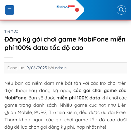
Skip
to
content
TIN TỨC
Đăng ký gói chơi game MobiFone miễn
phí 100% data tốc độ cao
Đăng lúc
19/06/2025
bởi
admin
Nếu bạn có niềm đam mê bất tận với các trò chơi trên
điện thoại hãy đăng ký ngay
các gói chơi game của
MobiFone
. Bạn sẽ được
miễn phí 100% data
khi chơi các
game trong danh sách. Nhiều game cực hot như Liên
Quân Mobile, PUBG, Tru tiên kiếm, đều được ưu đãi Free.
Tham khảo ngay các gói chơi game tốc độ cao dưới
đây để lựa chọn gói đăng ký phù hợp nhất nhé!