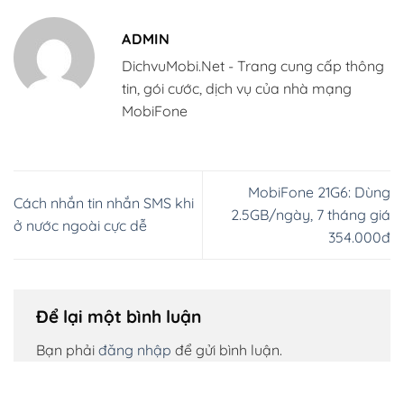
ADMIN
DichvuMobi.Net - Trang cung cấp thông
tin, gói cước, dịch vụ của nhà mạng
MobiFone
MobiFone 21G6: Dùng
Cách nhắn tin nhắn SMS khi
2.5GB/ngày, 7 tháng giá
ở nước ngoài cực dễ
354.000đ
Để lại một bình luận
Bạn phải
đăng nhập
để gửi bình luận.