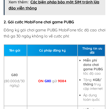
Xem thêm:
Các biện pháp bảo mật SIM tránh lừa
đảo viễn thông
2. Gói cước MobiFone chơi game PUBG
Đăng ký gói chơi game PUBG MobiFone tốc độ cao chơi
thả ga 30 ngày không lo về cước phí:
Thông tin ưu
Tên gói
Cú pháp đăng ký
đãi
Miễn phí
data chơi
game PUBG
tốc độ cao
G80
Tặng
4GB/
ON
G80
gửi
9084
(80.000đ/30
tháng
truy
ngày)
cập internet
Áp dụng
toàn quốc