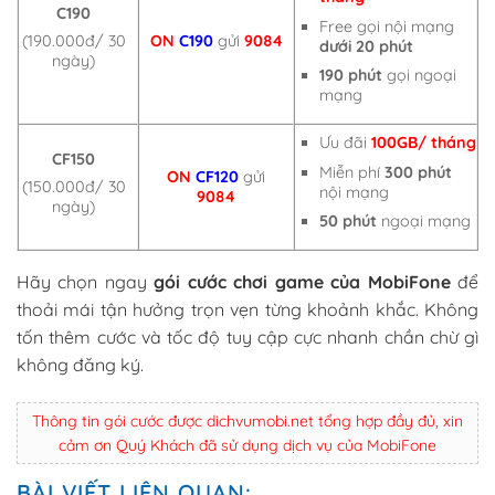
C190
Free gọi nội mạng
ON
C190
gửi
9084
(190.000đ/ 30
dưới 20 phút
ngày)
190 phút
gọi ngoại
mạng
Ưu đãi
100GB/ tháng
CF150
Miễn phí
300 phút
ON
CF120
gửi
(150.000đ/ 30
nội mạng
9084
ngày)
50 phút
ngoại mạng
Hãy chọn ngay
gói cước chơi game của MobiFone
để
thoải mái tận hưởng trọn vẹn từng khoảnh khắc. Không
tốn thêm cước và tốc độ tuy cập cực nhanh chần chừ gì
không đăng ký.
Thông tin gói cước được dichvumobi.net tổng hợp đầy đủ, xin
cảm ơn Quý Khách đã sử dụng dịch vụ của MobiFone
BÀI VIẾT LIÊN QUAN: