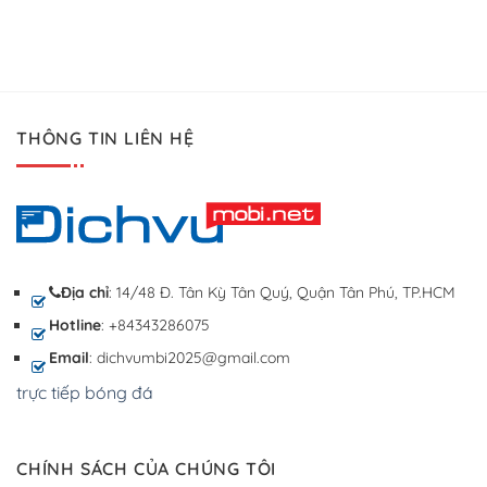
THÔNG TIN LIÊN HỆ
Địa chỉ
: 14/48 Đ. Tân Kỳ Tân Quý, Quận Tân Phú, TP.HCM
Hotline
: +84343286075
Email
: dichvumbi2025@gmail.com
trực tiếp bóng đá
CHÍNH SÁCH CỦA CHÚNG TÔI