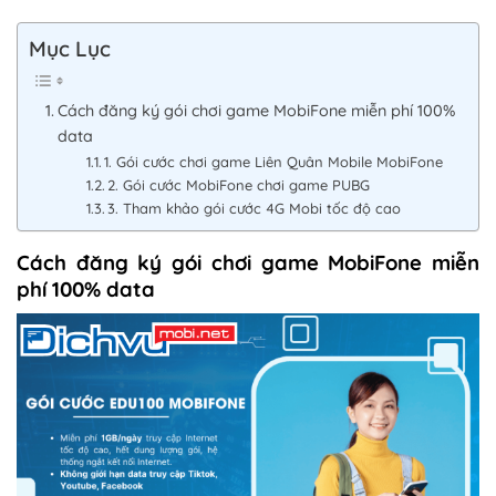
Mục Lục
Cách đăng ký gói chơi game MobiFone miễn phí 100%
data
1. Gói cước chơi game Liên Quân Mobile MobiFone
2. Gói cước MobiFone chơi game PUBG
3. Tham khảo gói cước 4G Mobi tốc độ cao
Cách đăng ký gói chơi game MobiFone miễn
phí 100% data