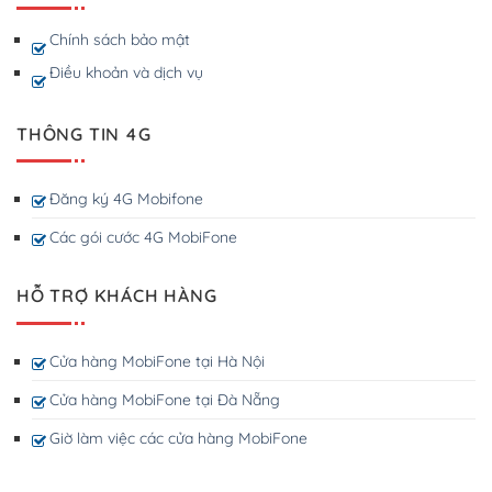
Chính sách bảo mật
Điều khoản và dịch vụ
THÔNG TIN 4G
Đăng ký 4G Mobifone
Các gói cước 4G MobiFone
HỖ TRỢ KHÁCH HÀNG
Cửa hàng MobiFone tại Hà Nội
Cửa hàng MobiFone tại Đà Nẵng
Giờ làm việc các cửa hàng MobiFone