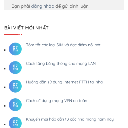
Bạn phải
đăng nhập
để gửi bình luận.
BÀI VIẾT MỚI NHẤT
Tóm tắt các loại SIM và đặc điểm nổi bật
07
Th8
Cách tăng băng thông cho mạng LAN
07
Th8
Hướng dẫn sử dụng Internet FTTH tại nhà
07
Th8
Cách sử dụng mạng VPN an toàn
07
Th8
Khuyến mãi hấp dẫn từ các nhà mạng năm nay
07
Th8