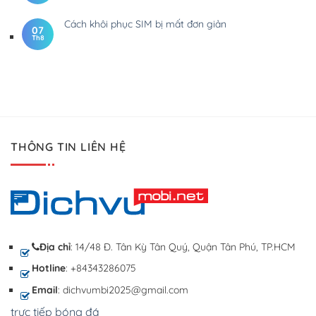
Cách khôi phục SIM bị mất đơn giản
07
Th8
THÔNG TIN LIÊN HỆ
Địa chỉ
: 14/48 Đ. Tân Kỳ Tân Quý, Quận Tân Phú, TP.HCM
Hotline
: +84343286075
Email
: dichvumbi2025@gmail.com
trực tiếp bóng đá