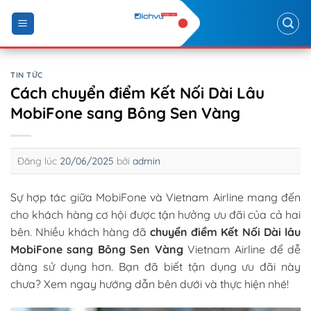
Skip
to
content
TIN TỨC
Cách chuyển điểm Kết Nối Dài Lâu
MobiFone sang Bông Sen Vàng
Đăng lúc
20/06/2025
bởi
admin
Sự hợp tác giữa MobiFone và Vietnam Airline mang đến
cho khách hàng cơ hội được tận hưởng ưu đãi của cả hai
bên. Nhiều khách hàng đã
chuyển điểm Kết Nối Dài lâu
MobiFone sang Bông Sen Vàng
Vietnam Airline để dễ
dàng sử dụng hơn. Bạn đã biết tận dụng ưu đãi này
chưa? Xem ngay hướng dẫn bên dưới và thực hiện nhé!