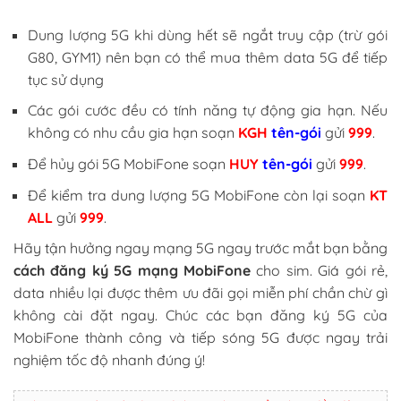
Dung lượng 5G khi dùng hết sẽ ngắt truy cập (trừ gói
G80, GYM1) nên bạn có thể mua thêm data 5G để tiếp
tục sử dụng
Các gói cước đều có tính năng tự động gia hạn. Nếu
không có nhu cầu gia hạn soạn
KGH
tên-gói
gửi
999
.
Để hủy gói 5G MobiFone soạn
HUY
tên-gói
gửi
999
.
Để kiểm tra dung lượng 5G MobiFone còn lại soạn
KT
ALL
gửi
999
.
Hãy tận hưởng ngay mạng 5G ngay trước mắt bạn bằng
cách đăng ký 5G mạng MobiFone
cho sim. Giá gói rẻ,
data nhiều lại được thêm ưu đãi gọi miễn phí chần chừ gì
không cài đặt ngay. Chúc các bạn đăng ký 5G của
MobiFone thành công và tiếp sóng 5G được ngay trải
nghiệm tốc độ nhanh đúng ý!