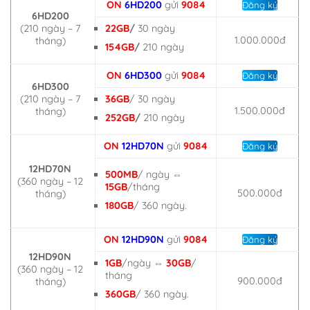
ON
6HD200
gửi
9084
Đăng ký
6HD200
(210 ngày – 7
22GB
/
30 ngày
1.000.000đ
tháng)
154GB
/
210 ngày
ON
6HD300
gửi
9084
Đăng ký
6HD300
(210 ngày – 7
36GB
/ 30 ngày
1.500.000đ
tháng)
252GB
/
210 ngày
ON
12HD70N
gửi
9084
Đăng ký
12HD70N
500MB
/ ngày ⇔
(360 ngày – 12
15GB
/tháng
500.000đ
tháng)
180GB
/ 360 ngày.
ON
12HD90N
gửi
9084
Đăng ký
12HD90N
1GB
/ngày ⇔
30GB
/
(360 ngày – 12
tháng
900.000đ
tháng)
360GB
/ 360 ngày.