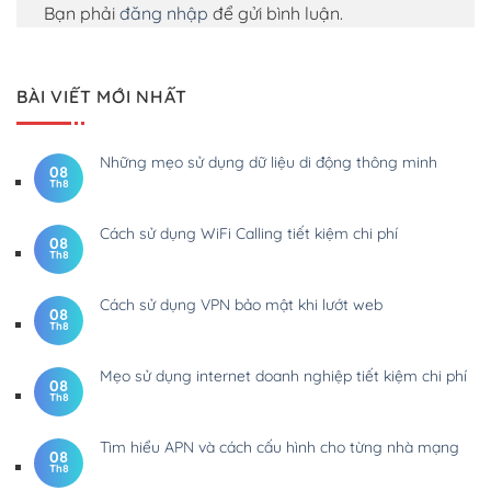
Bạn phải
đăng nhập
để gửi bình luận.
BÀI VIẾT MỚI NHẤT
Những mẹo sử dụng dữ liệu di động thông minh
08
Th8
Cách sử dụng WiFi Calling tiết kiệm chi phí
08
Th8
Cách sử dụng VPN bảo mật khi lướt web
08
Th8
Mẹo sử dụng internet doanh nghiệp tiết kiệm chi phí
08
Th8
Tìm hiểu APN và cách cấu hình cho từng nhà mạng
08
Th8