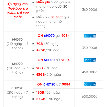
Miễn phí
cuộc gọi nội
Áp dụng cho
mạng Mobi
dưới
20
thuê bao trả
360.000đ
phút
trước, trả sau
Mobi
Miễn phí
50 phút
gọi
ngoại mạng mỗi
tháng
ON
6HD70
gửi
9084
Đăng ký
6HD70
(210 ngày – 7
7GB
/30 ngày
350.000đ
tháng)
49GB
/210 ngày
ON
6HD90
gửi
9084
Đăng ký
6HD90
(210 ngày – 7
9GB
/ 30 ngày
450.000đ
tháng)
63GB
/210 ngày
ON
6HD120
gửi
9084
Đăng ký
6HD120
(210 ngày – 7
12GB
/ 30 ngày
600.000đ
tháng)
84GB
/ 210 ngày