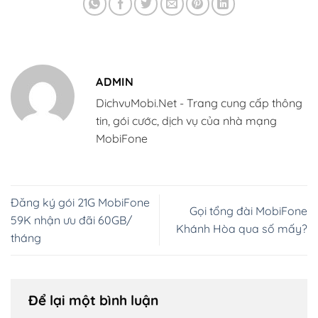
ADMIN
DichvuMobi.Net - Trang cung cấp thông
tin, gói cước, dịch vụ của nhà mạng
MobiFone
Đăng ký gói 21G MobiFone
Gọi tổng đài MobiFone
59K nhận ưu đãi 60GB/
Khánh Hòa qua số mấy?
tháng
Để lại một bình luận