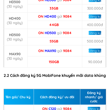
HD300
(30 ngày)
33GB
300.000đ
ON
HD400
gửi
9084
Đăng ký
HD400
(30 ngày)
44GB
400.000đ
ON
HD500
gửi
9084
Đăng ký
HD500
(30 ngày)
55GB
500.000đ
ON
MAX90
gửi
9084
Đăng ký
MAX90
(30 ngày)
150GB
90.000đ
2.2 Cách đăng ký 5G MobiFone khuyến mãi data khủng
Đăng ký
Tên gói/ Chu kỳ
Cách đăng ký/ ưu đãi
nhanh/ giá
cước
ON
C120
gửi
9084
Đăng ký