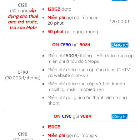
C120
120GB
data
(30 ngày)
Áp
dụng cho thuê
Miễn phí
gọi nội mạng
<
120.000đ
bao trả trước,
20 phút
trả sau Mobi
50 phút
gọi ngoại mạng
ON
CF90
gửi
9084.
ĐĂNG KÝ
Miễn phí
50GB
/tháng – Hết data truy cập
miễn phí ở tốc độ 5Mbps
Miễn phí data truy cập ứng dụng ClipTV
CF90
và website cliptv.vn
(90.000đ/tháng)
Miễn phí data truy cập và 1 tài khoản
mskill tại mskill.mobiedu.vn
Miễn phí gọi giữa các thành viên trong
nhóm.
ON
C190
gửi
9084
Đăng ký
150GB
C190
Miễn phí
gọi nội mạng
<
(30 ngày)