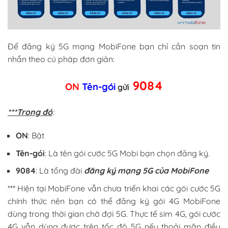
Để đăng ký 5G mạng MobiFone bạn chỉ cần soạn tin
nhắn theo cú pháp đơn giản:
9084
ON
Tên-gói
gửi
***Trong đó
:
ON
: Bật
Tên-gói
: Là tên gói cước 5G Mobi bạn chọn đăng ký.
9084
: Là tổng đài
đăng ký mạng 5G của MobiFone
*** Hiện tại MobiFone vẫn chưa triển khai các gói cước 5G
chính thức nên bạn có thể đăng ký gói 4G MobiFone
dùng trong thời gian chờ đợi 5G. Thực tế sim 4G, gói cước
4G vẫn dùng được trên tốc độ 5G nếu thoải mãn điều