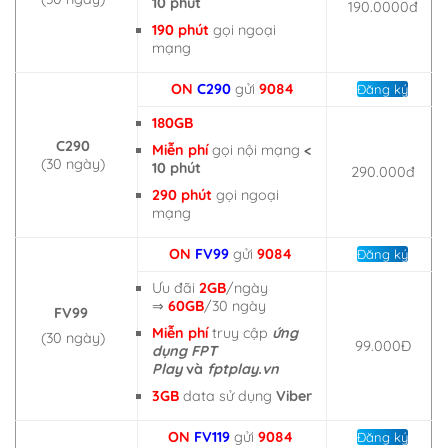
10 phút
190.0000đ
190 phút
gọi ngoại
mạng
ON
C290
gửi
9084
Đăng ký
180GB
C290
Miễn phí
gọi nội mạng
<
(30 ngày)
10 phút
290.000đ
290 phút
gọi ngoại
mạng
ON
FV99
gửi
9084
Đăng ký
Ưu đãi
2GB
/ngày
⇒
60GB
/30 ngày
FV99
Miễn phí
truy cập
ứng
(30 ngày)
99.000Đ
dụng FPT
Play
và
fptplay.vn
3GB
data sử dụng
Viber
ON
FV119
gửi
9084
Đăng ký