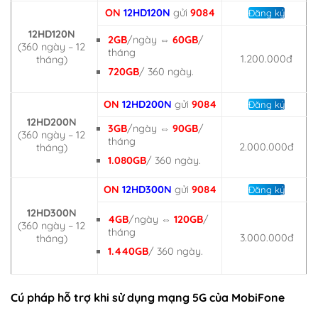
ON
12HD120N
gửi
9084
Đăng ký
12HD120N
2GB
/ngày ⇔
60GB
/
(360 ngày – 12
tháng
1.200.000đ
tháng)
720GB
/ 360 ngày.
ON
12HD200N
gửi
9084
Đăng ký
12HD200N
3GB
/ngày ⇔
90GB
/
(360 ngày – 12
tháng
2.000.000đ
tháng)
1.080GB
/ 360 ngày.
ON
12HD300N
gửi
9084
Đăng ký
12HD300N
4GB
/ngày ⇔
120GB
/
(360 ngày – 12
tháng
3.000.000đ
tháng)
1.440GB
/ 360 ngày.
Cú pháp hỗ trợ khi sử dụng mạng 5G của MobiFone