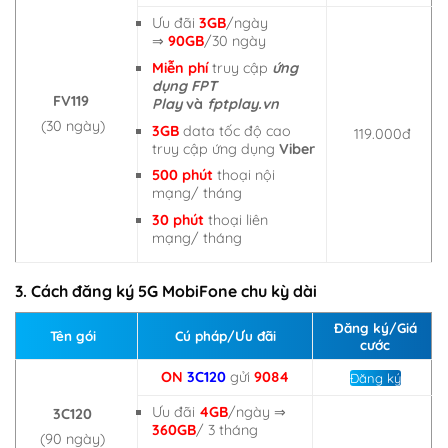
Ưu đãi
3GB
/ngày
⇒
90GB
/30 ngày
Miễn phí
truy cập
ứng
dụng FPT
FV119
Play
và
fptplay.vn
(30 ngày)
3GB
data tốc độ cao
119.000đ
truy cập ứng dụng
Viber
500 phút
thoại nội
mạng/ tháng
30 phút
thoại liên
mạng/ tháng
3. Cách đăng ký 5G MobiFone chu kỳ dài
Đăng ký/Giá
Tên gói
Cú pháp/Ưu đãi
cước
ON
3C120
gửi
9084
Đăng ký
Ưu đãi
4GB
/ngày ⇒
3C120
360GB
/ 3 tháng
(90 ngày)