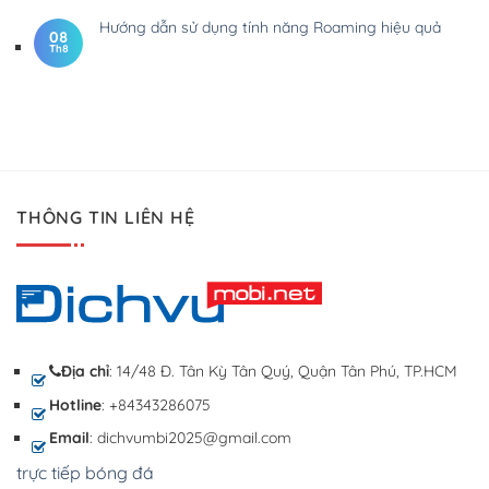
Hướng dẫn sử dụng tính năng Roaming hiệu quả
08
Th8
THÔNG TIN LIÊN HỆ
Địa chỉ
: 14/48 Đ. Tân Kỳ Tân Quý, Quận Tân Phú, TP.HCM
Hotline
: +84343286075
Email
: dichvumbi2025@gmail.com
trực tiếp bóng đá