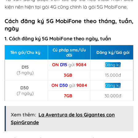
kiện nên hiện tại gói 4G cũng chính là gói 5G MobiFone.
Cách đăng ký 5G MobiFone theo tháng, tuần,
ngày
1. Cách đăng ký 5G MobiFone theo ngày, tuần
Cú pháp sms/Ưu
Tên gói/Chu kỳ
Đăng ký/Giá gói
đãi
ON
D15
gửi
9084
Đăng ký
D15
(3 ngày)
3GB
15.000đ
ON
D30
gửi
9084
Đăng ký
D30
(7 ngày)
7GB
30.000đ
Xem thêm:
La Aventura de los Gigantes con
SpinGrande