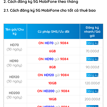
2. Cách đăng ký 5G MobiFone theo tháng
2.1. Cách đăng ký 5G MobiFone cho tất cả thuê bao
Đăng ký
Tên gói/Chu
Cú pháp SMS/Ưu đãi
nhanh/Giá
kỳ
gói
ON
HD70
gửi
9084
Đăng ký
HD70
(30 ngày)
6GB
70.000đ
ON
HD90
gửi
9084
Đăng ký
HD90
(30 ngày)
8GB
90.000đ
ON
HD120
gửi
9084
Đăng ký
HD120
(30 ngày)
10GB
120.000đ
ON
HD200
gửi
9084
Đăng ký
HD200
(30 ngày)
18GB
200.000đ
ON
HD300
gửi
9084
Đăng ký