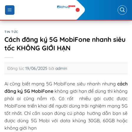
Skip
to
content
TIN TỨC
Cách đăng ký 5G MobiFone nhanh siêu
tốc KHÔNG GIỚI HẠN
Đăng lúc
19/06/2025
bởi
admin
Ai cũng biết mạng 5G MobiFone siêu nhanh nhưng
cách
đăng ký 5G MobiFone
không giới hạn để dùng thì không
phải ai cũng nắm rõ. Có rất nhiều gói cước được
MobiFone triển khai để người dùng trải nghiệm mạng 5G
tốt nhất. Chỉ cần soạn đúng cú pháp hướng dẫn bạn sẽ
được dùng 5G Mobi với data khủng 30GB, 60GB hoặc
không giới hạn