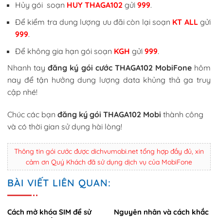
Hủy gói soạn
HUY THAGA102
gửi
999
.
Để kiểm tra dung lượng ưu đãi còn lại soạn
KT ALL
gửi
999
.
Để không gia hạn gói soạn
KGH
gửi
999
.
Nhanh tay
đăng ký gói cước THAGA102 MobiFone
hôm
nay để tận hưởng dung lượng data khủng thả ga truy
cập nhé!
Chúc các bạn
đăng ký gói THAGA102 Mobi
thành công
và có thời gian sử dụng hài lòng!
Thông tin gói cước được dichvumobi.net tổng hợp đầy đủ, xin
cảm ơn Quý Khách đã sử dụng dịch vụ của MobiFone
BÀI VIẾT LIÊN QUAN:
Cách mở khóa SIM để sử
Nguyên nhân và cách khắc