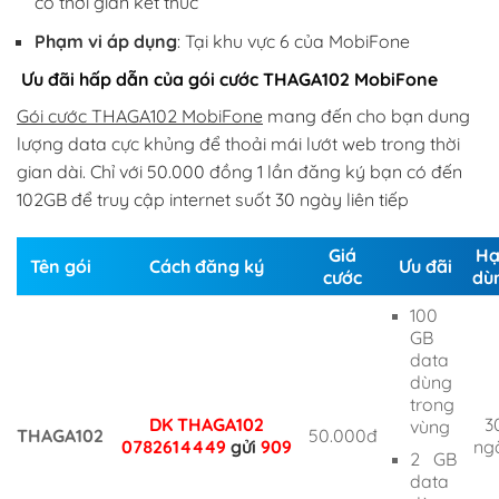
có thời gian kết thúc
Phạm vi áp dụng
: Tại khu vực 6 của MobiFone
Ưu đãi hấp dẫn của gói cước THAGA102 MobiFone
Gói cước THAGA102 MobiFone
mang đến cho bạn dung
lượng data cực khủng để thoải mái lướt web trong thời
gian dài. Chỉ với 50.000 đồng 1 lần đăng ký bạn có đến
102GB để truy cập internet suốt 30 ngày liên tiếp
Giá
H
Tên gói
Cách đăng ký
Ưu đãi
cước
dù
100
GB
data
dùng
trong
DK THAGA102
3
vùng
THAGA102
50.000đ
0782614449
gửi
909
ng
2 GB
data