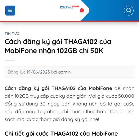
Skip
to
content
TIN TỨC
Cách đăng ký gói THAGA102 của
MobiFone nhận 102GB chỉ 50K
Đăng lúc
19/06/2025
bởi
admin
Cách đăng ký gói THAGA102 của MobiFone
để nhận
đến 102GB truy cập cực kỳ đơn giản. Với giá cước 50.000
đồng sử dụng 30 ngày bạn không nên bỏ lỡ gói cước
hấp dẫn này. Tuy nhiên, chỉ những thuê bao thuộc danh
sách mới được tham gia đăng ký gói nhé!
Chi tiết gói cước THAGA102 của MobiFone