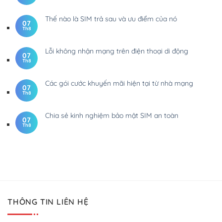
Thế nào là SIM trả sau và ưu điểm của nó
07
Th8
Lỗi không nhận mạng trên điện thoại di động
07
Th8
Các gói cước khuyến mãi hiện tại từ nhà mạng
07
Th8
Chia sẻ kinh nghiệm bảo mật SIM an toàn
07
Th8
THÔNG TIN LIÊN HỆ