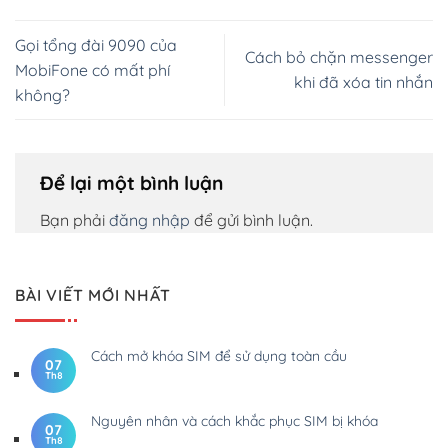
Gọi tổng đài 9090 của
Cách bỏ chặn messenger
MobiFone có mất phí
khi đã xóa tin nhắn
không?
Để lại một bình luận
Bạn phải
đăng nhập
để gửi bình luận.
BÀI VIẾT MỚI NHẤT
Cách mở khóa SIM để sử dụng toàn cầu
07
Th8
Nguyên nhân và cách khắc phục SIM bị khóa
07
Th8