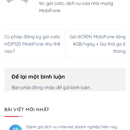
tin, gói cước, dịch vụ của nhà mạng
MobiFone
Cú pháp đăng ký gói cước
Gói 6C90N MobiFone tặng
HDP120 MobiFone như thế
4GB/ngày + Gọi thả ga 6
nào?
tháng
Để lại một bình luận
Bạn phải
đăng nhập
để gửi bình luận.
BÀI VIẾT MỚI NHẤT
Đánh giá dịch vụ Internet doanh nghiệp hiện nay
08