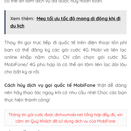
có thể an tâm dịch vụ đã được hủy hoàn toàn.
Xem thêm:
Mẹo tối ưu tốc độ mạng di động khi đi
du lịch
Thay thì gọi trực tiếp đi quốc tế trên điện thoại tốn phí
bạn có thể đăng ký các gói cước 4G Mobi và liên lạc
online khắp năm châu. Chỉ cần chọn gói cước 3G
MobiFone/ 4G phù hợp là có thể an tâm liên lạc dài lâu
cho bất kỳ ai rồi.
Cách hủy dịch vụ gọi quốc tế MobiFone
thật dễ dàng
nên hãy thao tác ngay khi có nhu cầu nhé! Chúc các bạn
thực hiện thành công!
Thông tin gói cước được dichvumobi.net tổng hợp đầy đủ, xin
cảm ơn Quý Khách đã sử dụng dịch vụ của MobiFone