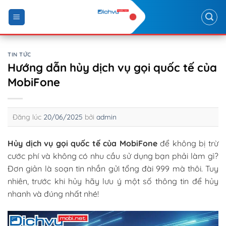
Skip
to
content
TIN TỨC
Hướng dẫn hủy dịch vụ gọi quốc tế của
MobiFone
Đăng lúc
20/06/2025
bởi
admin
Hủy dịch vụ gọi quốc tế của MobiFone
để không bị trừ
cước phí và không có nhu cầu sử dụng bạn phải làm gì?
Đơn giản là soạn tin nhắn gửi tổng đài 999 mà thôi. Tuy
nhiên, trước khi hủy hãy lưu ý một số thông tin để hủy
nhanh và đúng nhất nhé!