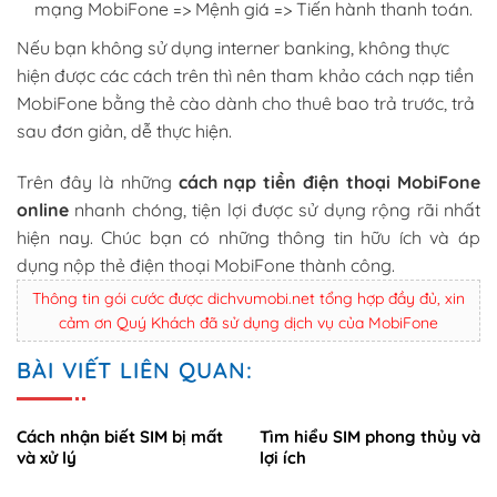
mạng MobiFone => Mệnh giá => Tiến hành thanh toán.
Nếu bạn không sử dụng interner banking, không thực
hiện được các cách trên thì nên tham khảo
cách nạp tiền
MobiFone bằng thẻ cào dành cho thuê bao trả trước, trả
sau đơn giản, dễ thực hiện.
Trên đây là những
cách nạp tiền điện thoại MobiFone
online
nhanh chóng, tiện lợi được sử dụng rộng rãi nhất
hiện nay. Chúc bạn có những thông tin hữu ích và áp
dụng nộp thẻ điện thoại MobiFone thành công.
Thông tin gói cước được dichvumobi.net tổng hợp đầy đủ, xin
cảm ơn Quý Khách đã sử dụng dịch vụ của MobiFone
BÀI VIẾT LIÊN QUAN:
Cách nhận biết SIM bị mất
Tìm hiểu SIM phong thủy và
và xử lý
lợi ích