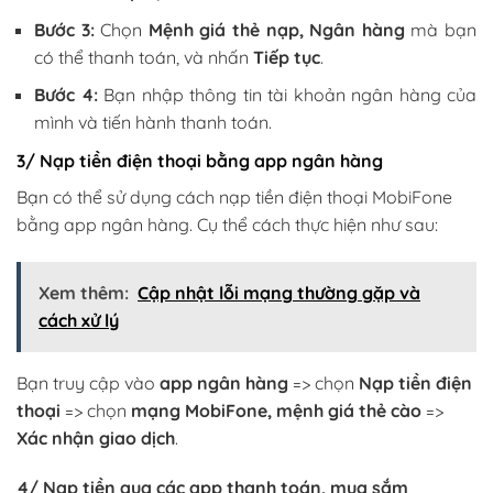
Bước 3:
Chọn
Mệnh giá thẻ nạp, Ngân hàng
mà bạn
có thể thanh toán, và nhấn
Tiếp tục
.
Bước 4:
Bạn nhập thông tin tài khoản ngân hàng của
mình và tiến hành thanh toán.
3/ Nạp tiền điện thoại bằng app ngân hàng
Bạn có thể sử dụng cách nạp tiền điện thoại MobiFone
bằng app ngân hàng. Cụ thể cách thực hiện như sau:
Xem thêm:
Cập nhật lỗi mạng thường gặp và
cách xử lý
Bạn truy cập vào
app ngân hàng
=> chọn
Nạp tiền điện
thoại
=> chọn
mạng MobiFone, mệnh giá thẻ cào
=>
Xác nhận giao dịch
.
4/ Nạp tiền qua các app thanh toán, mua sắm