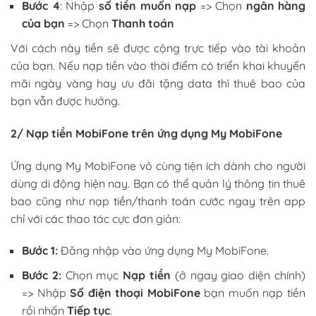
Bước 4
: Nhập
số tiền muốn nạp
=> Chọn
ngân hàng
của bạn
=> Chọn
Thanh toán
Với cách này tiền sẽ được cộng trực tiếp vào tài khoản
của bạn. Nếu nạp tiền vào thời điểm có triển khai khuyến
mãi ngày vàng hay ưu đãi tặng data thì thuê bao của
bạn vẫn được hưởng.
2/ Nạp tiền MobiFone trên ứng dụng My MobiFone
Ứng dụng My MobiFone vô cùng tiện ích dành cho người
dùng di động hiện nay. Bạn có thể quản lý thông tin thuê
bao cũng như nạp tiền/thanh toán cước ngay trên app
chỉ với các thao tác cực đơn giản:
Bước 1:
Đăng nhập vào ứng dụng My MobiFone.
Bước 2:
Chọn mục
Nạp tiền
(ở ngay giao diện chính)
=> Nhập
Số điện thoại MobiFone
bạn muốn nạp tiền
rồi nhấn
Tiếp tục
.