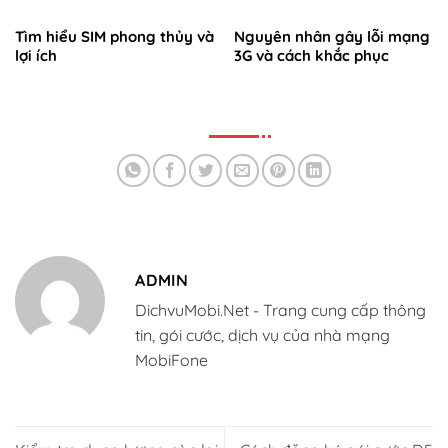
Tìm hiểu SIM phong thủy và
Nguyên nhân gây lỗi mạng
lợi ích
3G và cách khắc phục
ADMIN
DichvuMobi.Net - Trang cung cấp thông
tin, gói cước, dịch vụ của nhà mạng
MobiFone