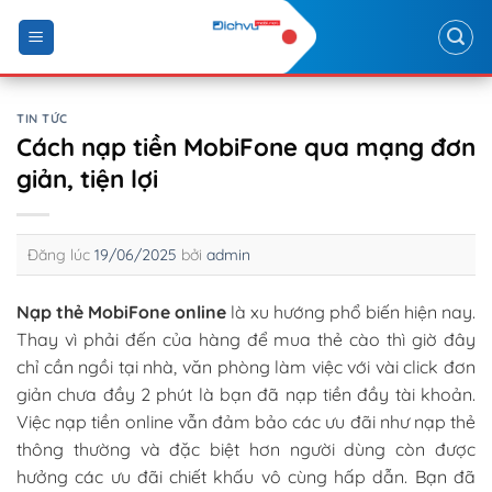
Skip
to
content
TIN TỨC
Cách nạp tiền MobiFone qua mạng đơn
giản, tiện lợi
Đăng lúc
19/06/2025
bởi
admin
Nạp thẻ MobiFone online
là xu hướng phổ biến hiện nay.
Thay vì phải đến của hàng để mua thẻ cào thì giờ đây
chỉ cần ngồi tại nhà, văn phòng làm việc với vài click đơn
giản chưa đầy 2 phút là bạn đã nạp tiền đầy tài khoản.
Việc nạp tiền online vẫn đảm bảo các ưu đãi như nạp thẻ
thông thường và đặc biệt hơn người dùng còn được
hưởng các ưu đãi chiết khấu vô cùng hấp dẫn. Bạn đã