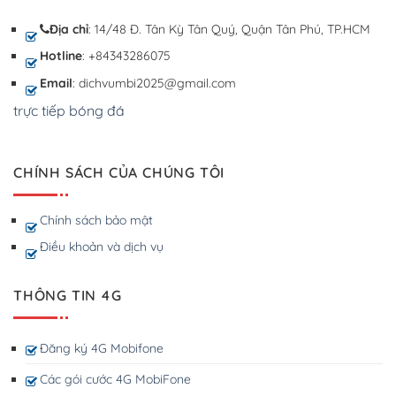
Địa chỉ
: 14/48 Đ. Tân Kỳ Tân Quý, Quận Tân Phú, TP.HCM
Hotline
: +84343286075
Email
: dichvumbi2025@gmail.com
trực tiếp bóng đá
CHÍNH SÁCH CỦA CHÚNG TÔI
Chính sách bảo mật
Điều khoản và dịch vụ
THÔNG TIN 4G
Đăng ký 4G Mobifone
Các gói cước 4G MobiFone