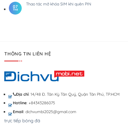
Thao tác mở khóa SIM khi quên PIN
07
Th8
THÔNG TIN LIÊN HỆ
Địa chỉ
: 14/48 Đ. Tân Kỳ Tân Quý, Quận Tân Phú, TP.HCM
Hotline
: +84343286075
Email
: dichvumbi2025@gmail.com
trực tiếp bóng đá