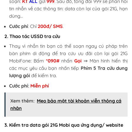
soạn:
KT
ALL
gửi
999
. Sau đó, tổng đài 999 sẽ phản hồi
tin nhắn về các thông tin: data còn lại của gói 21G, hạn
dùng…
Cước phí
: Chỉ
200đ/ SMS
.
2. Thao tác USSD tra cứu
Thay vì nhắn tin bạn có thể soạn ngay cú pháp trên
bàn phím di động để tra cứu ưu đãi còn lại gói 21G
MobiFone: Bấm
*090#
nhấn
Gọi
⇒ Màn hình hiển thị
các mục yêu cầu bạn nhấn tiếp
Phím 5 Tra cứu dung
lượng gói
để kiểm tra.
Cước phí:
Miễn phí
Xem thêm:
Mẹo bảo mật tài khoản viễn thông cá
nhân
3. Kiểm tra data gói 21G Mobi qua ứng dụng/ website