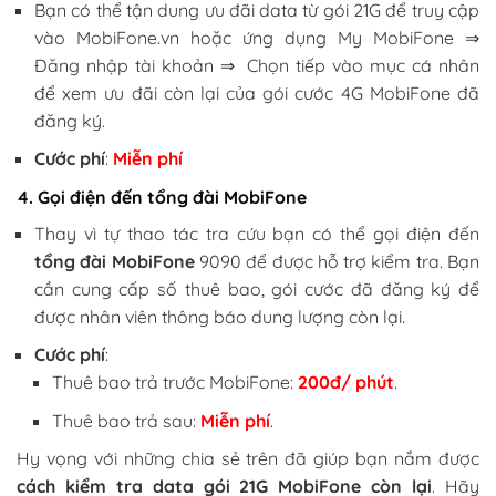
Bạn có thể tận dung ưu đãi data từ gói 21G để truy cập
vào MobiFone.vn hoặc ứng dụng My MobiFone ⇒
Đăng nhập tài khoản ⇒ Chọn tiếp vào mục cá nhân
để xem ưu đãi còn lại của gói cước 4G MobiFone đã
đăng ký.
Cước phí
:
Miễn phí
4. Gọi điện đến tổng đài MobiFone
Thay vì tự thao tác tra cứu bạn có thể gọi điện đến
tổng đài MobiFone
9090 để được hỗ trợ kiểm tra. Bạn
cần cung cấp số thuê bao, gói cước đã đăng ký để
được nhân viên thông báo dung lượng còn lại.
Cước phí
:
Thuê bao trả trước MobiFone:
200đ/ phút
.
Thuê bao trả sau:
Miễn phí
.
Hy vọng với những chia sẻ trên đã giúp bạn nắm được
cách kiểm tra data gói 21G MobiFone còn lại
. Hãy