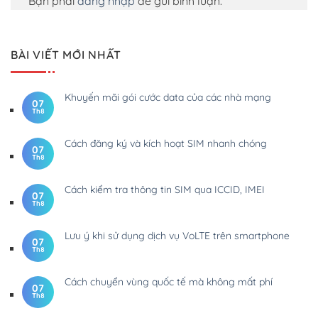
Bạn phải
đăng nhập
để gửi bình luận.
BÀI VIẾT MỚI NHẤT
Khuyến mãi gói cước data của các nhà mạng
07
Th8
Cách đăng ký và kích hoạt SIM nhanh chóng
07
Th8
Cách kiểm tra thông tin SIM qua ICCID, IMEI
07
Th8
Lưu ý khi sử dụng dịch vụ VoLTE trên smartphone
07
Th8
Cách chuyển vùng quốc tế mà không mất phí
07
Th8