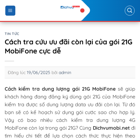
Skip
to
content
TIN TỨC
Cách tra cứu ưu đãi còn lại của gói 21G
MobiFone cực dễ
Đăng lúc
19/06/2025
bởi
admin
Cách kiểm tra dung lượng gói 21G MobiFone
sẽ giúp
khách hàng đang đăng ký dùng gói 21G của MobiFone
kiểm tra được số dung lượng data ưu đãi còn lại. Từ đó
bạn sẽ có kế hoạch sử dụng gói cước sao cho hợp lý.
Vậy có bao nhiêu cách kiểm tra dung lượng 4G
MobiFone còn lại trong gói 21G? Cùng
Dichvumobi.net
đi
tìm hiểu chi tiết để lựa chọn cách thức thực hiện theo