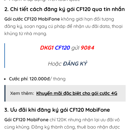
2. Chi tiết cách đăng ký gói CF120 qua tin nhắn
Gói cước CF120 MobiFone
không giới hạn đối tượng
đăng ký, soạn ngay cú pháp để nhận ưu đãi data, thoại
khủng từ nhà mạng.
DKG1
CF120
gửi
9084
Hoặc
ĐĂNG KÝ
Cước phí
:
120.000đ
/ tháng
Xem thêm:
Khuyến mãi đặc biệt cho gói cước 4G
3. Ưu đãi khi đăng ký gói CF120 MobiFone
Gói CF120 MobiFone
chỉ 120K nhưng nhận lại ưu đãi vô
cùng khủng. Đăng ký thành công, thuê bao nhận được