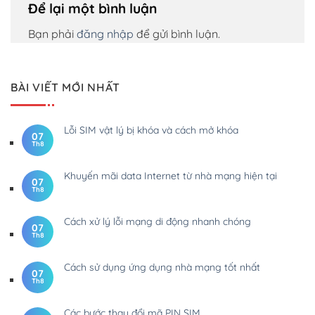
Để lại một bình luận
Bạn phải
đăng nhập
để gửi bình luận.
BÀI VIẾT MỚI NHẤT
Lỗi SIM vật lý bị khóa và cách mở khóa
07
Th8
Khuyến mãi data Internet từ nhà mạng hiện tại
07
Th8
Cách xử lý lỗi mạng di động nhanh chóng
07
Th8
Cách sử dụng ứng dụng nhà mạng tốt nhất
07
Th8
Các bước thay đổi mã PIN SIM