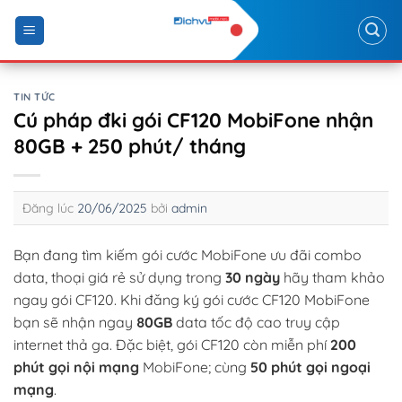
Skip
to
content
TIN TỨC
Cú pháp đki gói CF120 MobiFone nhận
80GB + 250 phút/ tháng
Đăng lúc
20/06/2025
bởi
admin
Bạn đang tìm kiếm gói cước MobiFone ưu đãi combo
data, thoại giá rẻ sử dụng trong
30 ngày
hãy tham khảo
ngay gói CF120. Khi đăng ký gói cước CF120 MobiFone
bạn sẽ nhận ngay
80GB
data tốc độ cao truy cập
internet thả ga. Đặc biệt, gói CF120 còn miễn phí
200
phút gọi nội mạng
MobiFone; cùng
50 phút gọi ngoại
mạng
.