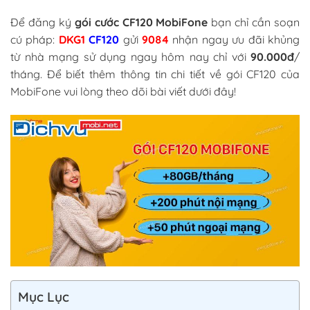
Để đăng ký
gói cước CF120 MobiFone
bạn chỉ cần soạn
cú pháp:
DKG1
CF120
gửi
9084
nhận ngay ưu đãi khủng
từ nhà mạng sử dụng ngay hôm nay chỉ với
90.000đ
/
tháng. Để biết thêm thông tin chi tiết về gói CF120 của
MobiFone vui lòng theo dõi bài viết dưới đây!
Mục Lục