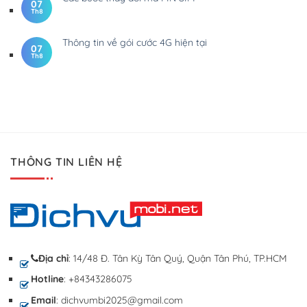
07
Th8
Thông tin về gói cước 4G hiện tại
07
Th8
THÔNG TIN LIÊN HỆ
Địa chỉ
: 14/48 Đ. Tân Kỳ Tân Quý, Quận Tân Phú, TP.HCM
Hotline
: +84343286075
Email
: dichvumbi2025@gmail.com