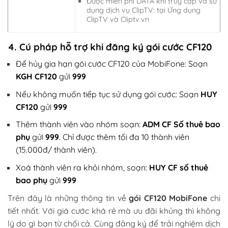
Được miễn phí DATA khi truy cập và sử
dụng dịch vụ ClipTV: tại Ứng dụng
ClipTV và Cliptv.vn
4. Cú pháp hỗ trợ khi đăng ký gói cước CF120
Để hủy gia hạn gói cước CF120 của MobiFone: Soạn
KGH
CF120
gửi
999
Nếu không muốn tiếp tục sử dụng gói cước: Soạn
HUY
CF120
gửi
999
Thêm thành viên vào nhóm soạn:
ADM
CF
Số thuê bao
phụ
gửi
999
. Chỉ được thêm tối đa 10 thành viên
(15.000đ/ thành viên).
Xoá thành viên ra khỏi nhóm, soạn:
HUY CF số thuê
bao phụ
gửi
999
Trên đây là những thông tin về
gói CF120 MobiFone
chi
tiết nhất. Với giá cước khá rẻ mà ưu đãi khủng thì không
lý do gì bạn từ chối cả. Cùng đăng ký để trải nghiệm dịch