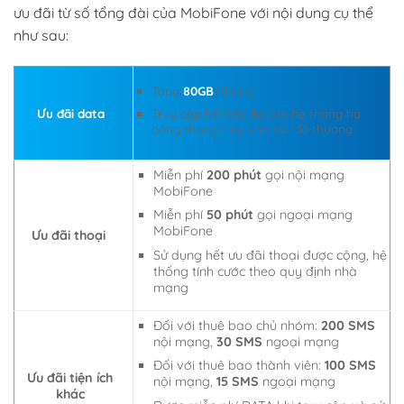
ưu đãi từ số tổng đài của MobiFone với nội dung cụ thể
như sau:
Tặng
80GB
/tháng
Ưu đãi data
Truy cập hết tốc độ cao hệ thống hạ
băng thông truy cập tốc độ thường
Miễn phí
200 phút
gọi nội mạng
MobiFone
Miễn phí
50 phút
gọi ngoại mạng
MobiFone
Ưu đãi thoại
Sử dụng hết ưu đãi thoại được cộng, hệ
thống tính cước theo quy định nhà
mạng
Đối với thuê bao chủ nhóm:
200 SMS
nội mạng,
30 SMS
ngoại mạng
Đối với thuê bao thành viên:
100 SMS
Ưu đãi tiện ích
nội mạng,
15 SMS
ngoại mạng
khác