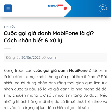
Skip
to
content
TIN TỨC
Cuộc gọi giả danh MobiFone là gì?
Cách nhận biết & xử lý
Đăng lúc
20/06/2025
bởi
admin
Đứng trước các
cuộc gọi giả danh MobiFone
được xem
là lừa đảo thì mọi khách hàng cần phải làm thế nào? Rất
nhiều người dùng phản ánh rằng thời gian qua liên tục
nhận được từ đầu số lạ và giả danh là nhà mạng để đổi
sim, chuyển mạng giữ số , mua sim tặng ưu đãi,… Nếu
những khách hàng mới nhẹ dạ cả tin sẽ thực hiện theo và
rơi vào tình trạng bị lừa đảo chiếm đọat tài sản.