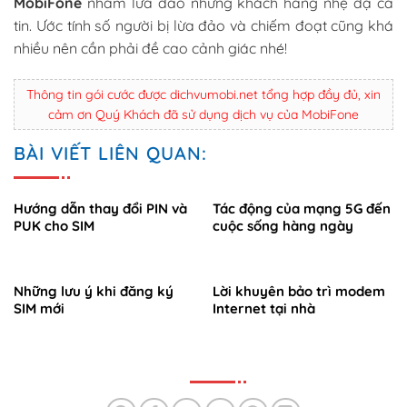
MobiFone
nhằm lừa đảo những khách hàng nhẹ dạ cả
tin. Ước tính số người bị lừa đảo và chiếm đoạt cũng khá
nhiều nên cần phải đề cao cảnh giác nhé!
Thông tin gói cước được dichvumobi.net tổng hợp đầy đủ, xin
cảm ơn Quý Khách đã sử dụng dịch vụ của MobiFone
BÀI VIẾT LIÊN QUAN:
Hướng dẫn thay đổi PIN và
Tác động của mạng 5G đến
PUK cho SIM
cuộc sống hàng ngày
Những lưu ý khi đăng ký
Lời khuyên bảo trì modem
SIM mới
Internet tại nhà