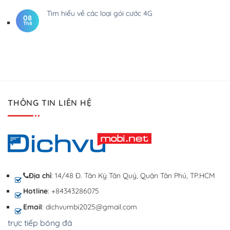
Tìm hiểu về các loại gói cước 4G
08
Th8
THÔNG TIN LIÊN HỆ
Địa chỉ
: 14/48 Đ. Tân Kỳ Tân Quý, Quận Tân Phú, TP.HCM
Hotline
: +84343286075
Email
: dichvumbi2025@gmail.com
trực tiếp bóng đá