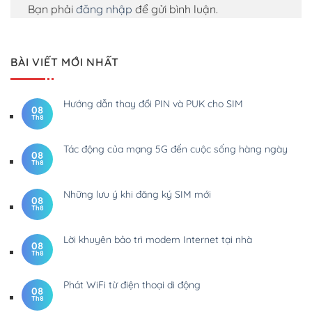
Bạn phải
đăng nhập
để gửi bình luận.
BÀI VIẾT MỚI NHẤT
Hướng dẫn thay đổi PIN và PUK cho SIM
08
Th8
Tác động của mạng 5G đến cuộc sống hàng ngày
08
Th8
Những lưu ý khi đăng ký SIM mới
08
Th8
Lời khuyên bảo trì modem Internet tại nhà
08
Th8
Phát WiFi từ điện thoại di động
08
Th8