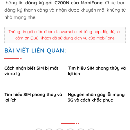
thông tin
đăng ký
gói C200N của MobiFone
. Chúc bạn
đăng ký thành công và nhận được khuyến mãi khủng từ
nhà mạng nhé!
Thông tin gói cước được dichvumobi.net tổng hợp đầy đủ, xin
cảm ơn Quý Khách đã sử dụng dịch vụ của MobiFone
BÀI VIẾT LIÊN QUAN:
Cách nhận biết SIM bị mất
Tìm hiểu SIM phong thủy và
và xử lý
lợi ích
Tìm hiểu SIM phong thủy và
Nguyên nhân gây lỗi mạng
lợi ích
3G và cách khắc phục