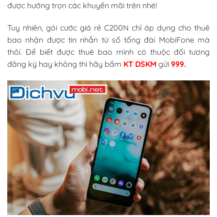
được hưởng trọn các khuyến mãi trên nhé!
Tuy nhiên, gói cước giá rẻ C200N chỉ áp dụng cho thuê
bao nhận được tin nhắn từ số tổng đài MobiFone mà
thôi. Để biết được thuê bao mình có thuộc đối tương
đăng ký hay không thì hãy bấm
KT DSKM
gửi
999
.