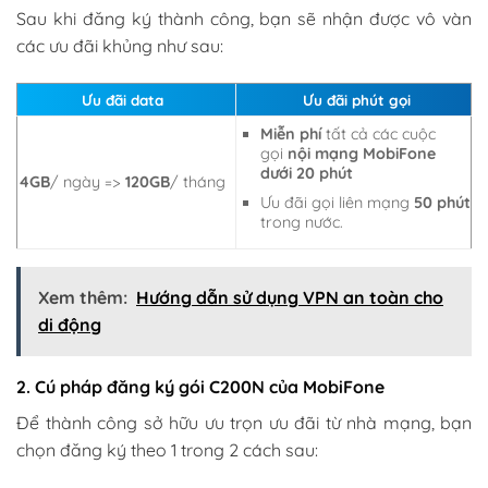
Sau khi đăng ký thành công, bạn sẽ nhận được vô vàn
các ưu đãi khủng như sau:
Ưu đãi data
Ưu đãi phút gọi
Miễn phí
tất cả các cuộc
gọi
nội mạng MobiFone
dưới 20 phút
4GB
/ ngày =>
120GB
/ tháng
Ưu đãi gọi liên mạng
50 phút
trong nước.
Xem thêm:
Hướng dẫn sử dụng VPN an toàn cho
di động
2. Cú pháp đăng ký gói C200N của MobiFone
Để thành công sở hữu ưu trọn ưu đãi từ nhà mạng, bạn
chọn đăng ký theo 1 trong 2 cách sau: