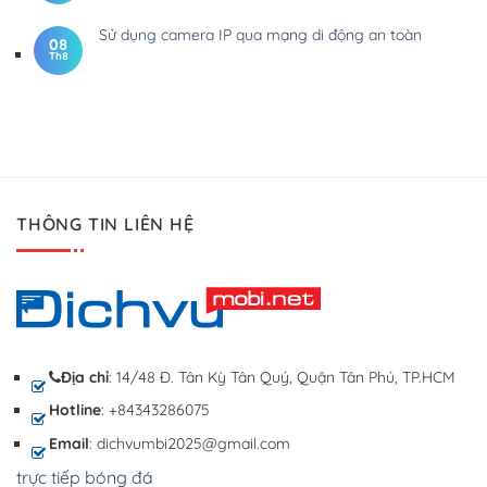
Sử dụng camera IP qua mạng di động an toàn
08
Th8
THÔNG TIN LIÊN HỆ
Địa chỉ
: 14/48 Đ. Tân Kỳ Tân Quý, Quận Tân Phú, TP.HCM
Hotline
: +84343286075
Email
: dichvumbi2025@gmail.com
trực tiếp bóng đá