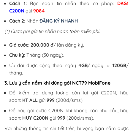
Cách 1:
Bạn soạn tin nhắn theo cú pháp:
DKG1
C200N
gửi
9084
Cách 2:
Nhấn
ĐĂNG KÝ NHANH
(*) Cước phí gửi tin nhắn hoàn toàn miễn phí.
Giá cước:
200.000 đ
/ lần đăng ký.
Chu kỳ:
Tháng (30 ngày).
Ưu đãi được cộng theo ngày
4GB
/ ngày ⇔
120GB
/
tháng.
3. Lưu ý cần nắm khi dùng gói NCT79 MobiFone
Để kiểm tra dung lượng còn lại gói C200N, hãy
soạn:
KT ALL
gửi
999
(200đ/sms).
Để hủy gói cước C200N khi không còn nhu cầu, hãy
soạn:
HUY C200N
gửi
999
(200đ/sms).
Với những thông tin chi tiết trên, hi vọng bạn nắm được