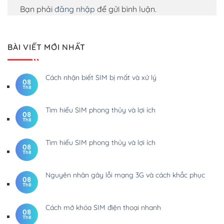
Bạn phải
đăng nhập
để gửi bình luận.
BÀI VIẾT MỚI NHẤT
Cách nhận biết SIM bị mất và xử lý
08
Th8
Tìm hiểu SIM phong thủy và lợi ích
08
Th8
Tìm hiểu SIM phong thủy và lợi ích
08
Th8
Nguyên nhân gây lỗi mạng 3G và cách khắc phục
08
Th8
Cách mở khóa SIM điện thoại nhanh
08
Th8