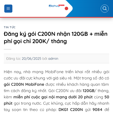
Skip
to
content
TIN TỨC
Đăng ký gói C200N nhận 120GB + miễn
phí gọi chỉ 200K/ tháng
Đăng lúc
20/06/2025
bởi
admin
Hiện nay, nhà mạng MobiFone triển khai rất nhiều gói
cước ưu đãi cực khung với giá siêu rẻ. Một trong số đó có
gói C200N MobiFone
được nhiều khách hàng quan tâm
tìm cách đăng ký nhất. Gói C200N ưu đãi
120GB
/ tháng,
kèm
miễn phí cuộc gọi nội mạng dưới 20 phút
cùng
50
phút
gọi trong nước. Cực khủng, cực hấp dẫn hãy nhanh
tay soạn tin theo cú pháp:
DKG1 C200N
gửi
9084
để