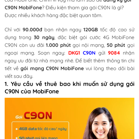
C90N MobiFone
? Điều kiện tham gia gói C90N là gì?
Được nhiều khách hàng đặc biệt quan tâm.
Chỉ với
90.000đ
bạn nhận ngay
120GB
tốc độ cao sử
dụng trong
30 ngày
, đặc biệt gói cước 4G MobiFone
C90N còn ưu đãi
1.000 phút
gọi nội mạng,
50 phút
gọi
ngoại mạng. Soạn ngay:
DKG1
C90N
gửi
9084
nhận
ngay ưu đãi từ nhà mạng nhé. Để biết thêm thông tin chi
tiết về
gói mạng C90N MobiFone
vui lòng theo dõi bài
viết sau đây.
1. Yêu cầu về thuê bao khi muốn sử dụng gói
C90N của MobiFone