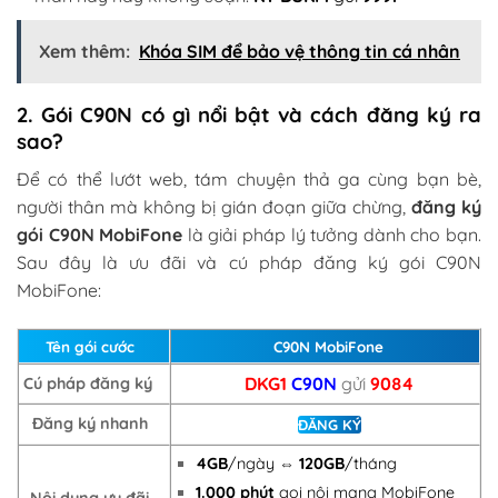
Xem thêm:
Khóa SIM để bảo vệ thông tin cá nhân
2. Gói C90N có gì nổi bật và cách đăng ký ra
sao?
Để có thể lướt web, tám chuyện thả ga cùng bạn bè,
người thân mà không bị gián đoạn giữa chừng,
đăng ký
gói C90N MobiFone
là giải pháp lý tưởng dành cho bạn.
Sau đây là ưu đãi và cú pháp đăng ký
gói C90N
MobiFone:
Tên gói cước
C90N MobiFone
DKG1
C90N
gửi
9084
Cú pháp đăng ký
Đăng ký nhanh
ĐĂNG KÝ
4GB
/ngày ⇔
120GB
/tháng
1.000 phút
gọi nội mạng MobiFone
Nội dung ưu đãi