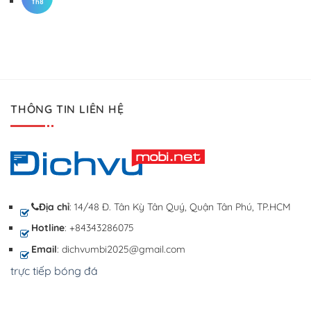
Th8
THÔNG TIN LIÊN HỆ
Địa chỉ
: 14/48 Đ. Tân Kỳ Tân Quý, Quận Tân Phú, TP.HCM
Hotline
: +84343286075
Email
: dichvumbi2025@gmail.com
trực tiếp bóng đá