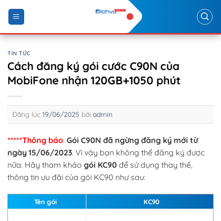
Skip
to
content
TIN TỨC
Cách đăng ký gói cước C90N của
MobiFone nhận 120GB+1050 phút
Đăng lúc
19/06/2025
bởi
admin
*****Thông báo
:
Gói C90N đã ngừng đăng ký mới từ
ngày 15/06/2023
. Vì vậy bạn không thể đăng ký được
nữa. Hãy tham khảo
gói KC90
để sử dụng thay thế,
thông tin ưu đãi của gói KC90 như sau:
Tên gói
KC90