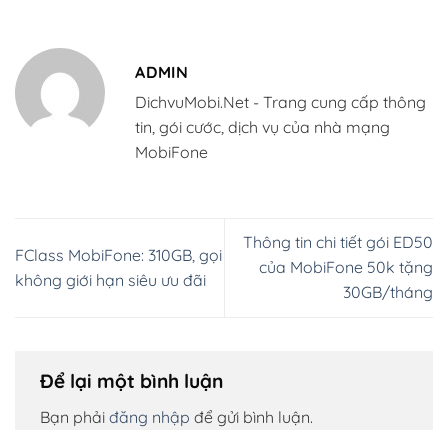
ADMIN
DichvuMobi.Net - Trang cung cấp thông
tin, gói cước, dịch vụ của nhà mạng
MobiFone
Thông tin chi tiết gói ED50
FClass MobiFone: 310GB, gọi
của MobiFone 50k tặng
không giới hạn siêu ưu đãi
30GB/tháng
Để lại một bình luận
Bạn phải
đăng nhập
để gửi bình luận.