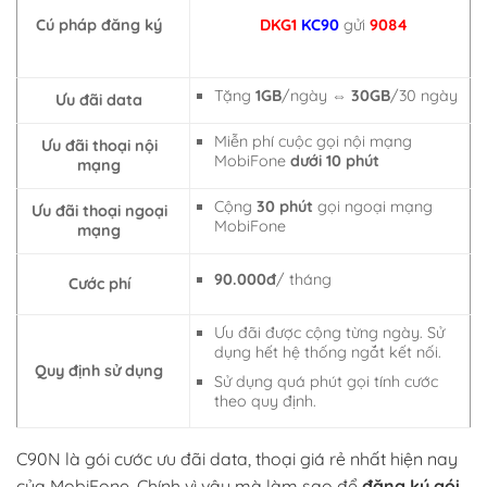
Cú pháp đăng ký
DKG1
KC90
gửi
9084
Tặng
1GB
/ngày ⇔
30GB
/30 ngày
Ưu đãi data
Miễn phí cuộc gọi nội mạng
Ưu đãi thoại nội
MobiFone
dưới 10 phút
mạng
Cộng
30 phút
gọi ngoại mạng
Ưu đãi thoại ngoại
MobiFone
mạng
90.000đ
/ tháng
Cước phí
Ưu đãi được cộng từng ngày. Sử
dụng hết hệ thống ngắt kết nối.
Quy định sử dụng
Sử dụng quá phút gọi tính cước
theo quy định.
C90N là gói cước ưu đãi data, thoại giá rẻ nhất hiện nay
của MobiFone. Chính vì vậy mà làm sao để
đăng ký gói