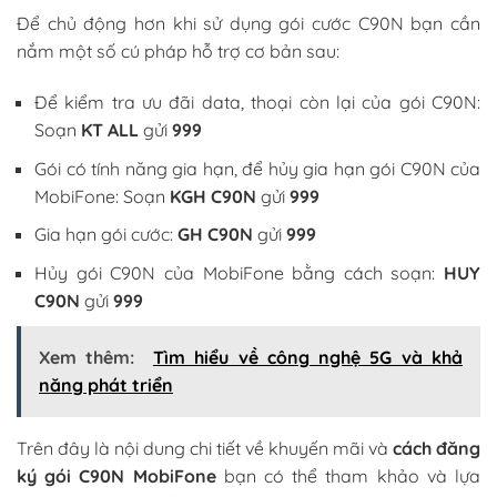
Để chủ động hơn khi sử dụng gói cước C90N bạn cần
nắm một số cú pháp hỗ trợ cơ bản sau:
Để kiểm tra ưu đãi data, thoại còn lại của gói C90N:
Soạn
KT ALL
gửi
999
Gói có tính năng gia hạn, để hủy gia hạn gói C90N của
MobiFone: Soạn
KGH C90N
gửi
999
Gia hạn gói cước:
GH C90N
gửi
999
Hủy gói C90N của MobiFone bằng cách soạn:
HUY
C90N
gửi
999
Xem thêm:
Tìm hiểu về công nghệ 5G và khả
năng phát triển
Trên đây là nội dung chi tiết về khuyến mãi và
cách đăng
ký gói C90N MobiFone
bạn có thể tham khảo và lựa