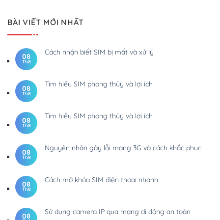
BÀI VIẾT MỚI NHẤT
Cách nhận biết SIM bị mất và xử lý
08
Th8
Tìm hiểu SIM phong thủy và lợi ích
08
Th8
Tìm hiểu SIM phong thủy và lợi ích
08
Th8
Nguyên nhân gây lỗi mạng 3G và cách khắc phục
08
Th8
Cách mở khóa SIM điện thoại nhanh
08
Th8
Sử dụng camera IP qua mạng di động an toàn
08