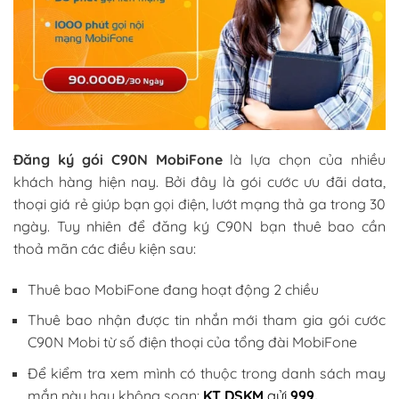
Đăng ký gói C90N MobiFone
là lựa chọn của nhiều
khách hàng hiện nay. Bởi đây là gói cước ưu đãi data,
thoại giá rẻ giúp bạn gọi điện, lướt mạng thả ga trong 30
ngày. Tuy nhiên để đăng ký C90N bạn thuê bao cần
thoả mãn các điều kiện sau:
Thuê bao MobiFone đang hoạt động 2 chiều
Thuê bao nhận được tin nhắn mới tham gia gói cước
C90N Mobi từ số điện thoại của tổng đài MobiFone
Để kiểm tra xem mình có thuộc trong danh sách may
mắn này hay không soạn:
KT DSKM
gửi
999.