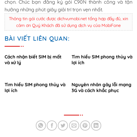
chọn. Chúc bạn
đăng ký gói C90N
thành công và tận
hưởng những phút giây giải trí trọn vẹn nhất.
Thông tin gói cước được dichvumobi.net tổng hợp đầy đủ, xin
cảm ơn Quý Khách đã sử dụng dịch vụ của MobiFone
BÀI VIẾT LIÊN QUAN:
Cách nhận biết SIM bị mất
Tìm hiểu SIM phong thủy và
và xử lý
lợi ích
Tìm hiểu SIM phong thủy và
Nguyên nhân gây lỗi mạng
lợi ích
3G và cách khắc phục