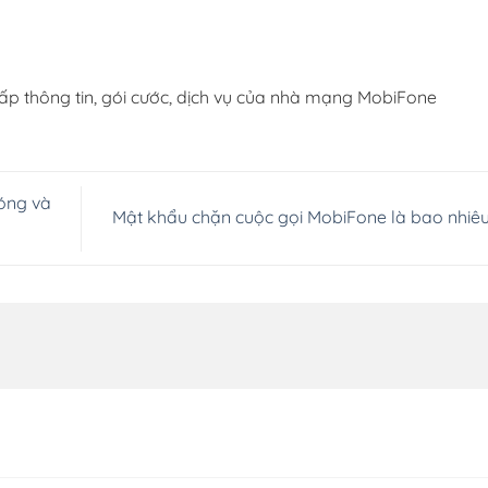
ấp thông tin, gói cước, dịch vụ của nhà mạng MobiFone
óng và
Mật khẩu chặn cuộc gọi MobiFone là bao nhiê