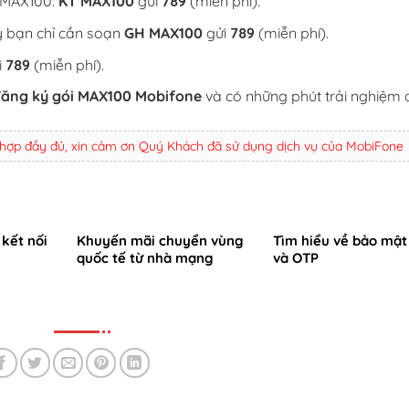
c MAX100:
KT MAX100
gửi
789
(miễn phí).
ỳ bạn chỉ cần soạn
GH MAX100
gửi
789
(miễn phí).
i
789
(miễn phí).
ăng ký gói MAX100 Mobifone
và có những phút trải nghiệm 
 hợp đầy đủ, xin cảm ơn Quý Khách đã sử dụng dịch vụ của MobiFone
 kết nối
Khuyến mãi chuyển vùng
Tìm hiểu về bảo mật
quốc tế từ nhà mạng
và OTP