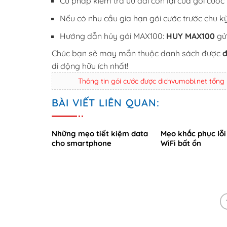
Cú pháp kiểm tra ưu đãi còn lại của gói cướ
Nếu có nhu cầu gia hạn gói cước trước chu k
Hướng dẫn hủy gói MAX100:
HUY MAX100
gử
Chúc bạn sẽ may mắn thuộc danh sách được
đ
di động hữu ích nhất!
Thông tin gói cước được dichvumobi.net tổng
BÀI VIẾT LIÊN QUAN:
Những mẹo tiết kiệm data
Mẹo khắc phục lỗi
cho smartphone
WiFi bất ổn