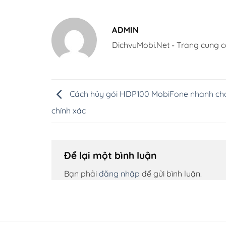
ADMIN
DichvuMobi.Net - Trang cung c
Cách hủy gói HDP100 MobiFone nhanh ch
chính xác
Để lại một bình luận
Bạn phải
đăng nhập
để gửi bình luận.