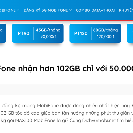
OBIFONE
ĐĂNG KÝ 3G MOBIFONE
COMBO DATA+THOẠI
KHUYẾ
ng
45GB
/tháng
60GB
/tháng
PT90
PT120
90,000đ
120,000đ
one nhận hơn 102GB chỉ với 50.00
 đăng ký mạng MobiFone được dùng nhiều nhất hiện nay. C
02 GB tốc độ cao giúp bạn tận hưởng những phút thư giãn v
g ký gói MAX100 MobiFone là gì? Cùng Dichvumobi.net tìm hiể