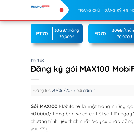
Skip
TRANG CHỦ
ĐĂNG KÝ 4G M
to
content
30GB
/tháng
30GB
/thá
PT70
ED70
70,000đ
70,000đ
TIN TỨC
Đăng ký gói MAX100 MobiF
Đăng lúc
20/06/2025
bởi
admin
Gói MAX100
Mobifone là một trong những gói
50.000đ/tháng bạn sẽ có cơ hội sở hữu ngay 1
chương trình yêu thích nhất. Vậy cú pháp đăn
sau đây: