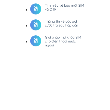
Tìm hiểu về bảo mật SIM
08
và OTP
Th8
Thông tin về các gói
08
cước trả sau hấp dẫn
Th8
Giải pháp mở khóa SIM
08
cho điện thoại nước
Th8
ngoài