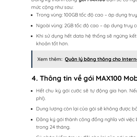
mức cộng như sau:
Trong vùng: 100GB tốc độ cao – áp dụng truy
Ngoài vùng: 2GB tốc độ cao – áp dụng truy cập
Khi sử dụng hết data hệ thống sẽ ngừng kết 
khoản tốt hơn.
Xem thêm:
Quản lý băng thông cho Inter
4. Thông tin về gói MAX100 Mo
Hết chu kỳ gói cước sẽ tự động gia hạn. Nế
phí).
Dung lượng còn lại của gói sẽ không được bả
Đăng ký gói thành công đồng nghĩa với vi
trong 24 tháng.