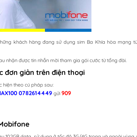
hững khách hàng đang sử dụng sim Ba Khía hòa mạng t
u nhận được tin nhắn mời tham gia gói cước từ tổng đài.
 đơn giản trên điện thoại
c hiện theo cú pháp sau:
MAX100
0782614449
909
gửi
 Mobifone
y 102GB data sử dụng ở tốc độ 3G/4G trong và ngoài vùng. C