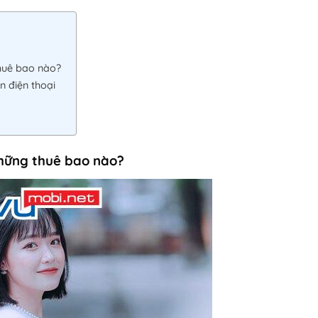
huê bao nào?
n điện thoại
những thuê bao nào?