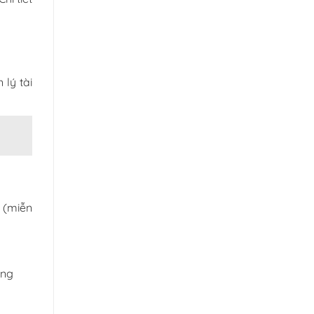
 lý tài
9
(miễn
ạng