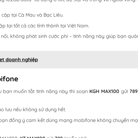
 cập tại Cà Mau và Bạc Liêu.
 tại tất cả các tỉnh thành tại Việt Nam.
nối, không phát sinh cước phí – tính năng này giúp bạn quản
net doanh nghiệp
bifone
u bạn muốn tắt tính năng này thì soạn
KGH MAX100
gửi
78
o lưu nếu không sử dụng hết.
ệc bạn đồng ý cam kết dùng mạng mobifone không chuyển m