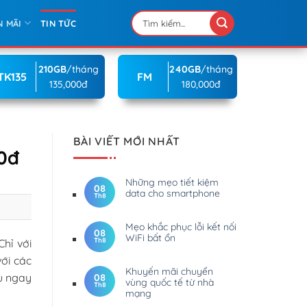
N MÃI
TIN TỨC
210GB
/tháng
240GB
/tháng
TK135
FM
135,000đ
180,000đ
BÀI VIẾT MỚI NHẤT
0đ
Những mẹo tiết kiệm
08
data cho smartphone
Th8
Mẹo khắc phục lỗi kết nối
08
WiFi bất ổn
Th8
hỉ với
ới các
Khuyến mãi chuyển
u ngay
08
vùng quốc tế từ nhà
Th8
mạng