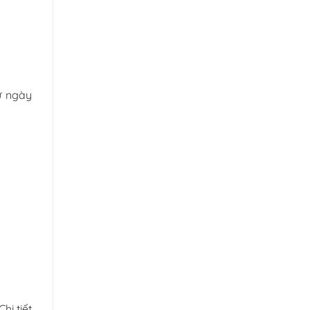
ừ ngày
hi tiết