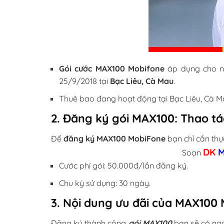
Gói cước MAX100 Mobifone
áp dụng cho n
25/9/2018 tại
Bạc Liêu, Cà Mau
.
Thuê bao đang hoạt động tại Bạc Liêu, Cà Ma
2. Đăng ký gói MAX100: Thao tác
Để
đăng ký MAX100 MobiFone
bạn chỉ cần thự
DK
Soạn
Cước phí gói: 50.000đ/lần đăng ký.
Chu kỳ sử dụng: 30 ngày.
3. Nội dung ưu đãi của MAX100
Đăng ký thành công
gói MAX100
bạn sẽ có nga