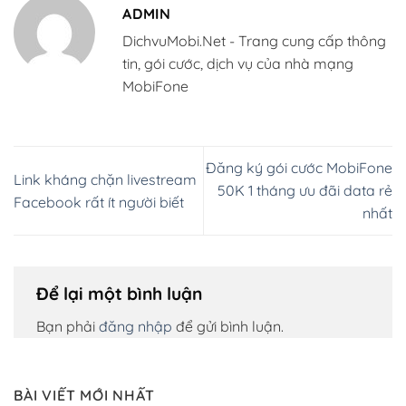
ADMIN
DichvuMobi.Net - Trang cung cấp thông
tin, gói cước, dịch vụ của nhà mạng
MobiFone
Đăng ký gói cước MobiFone
Link kháng chặn livestream
50K 1 tháng ưu đãi data rẻ
Facebook rất ít người biết
nhất
Để lại một bình luận
Bạn phải
đăng nhập
để gửi bình luận.
BÀI VIẾT MỚI NHẤT