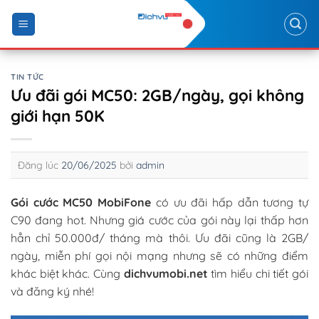
Skip
to
content
TIN TỨC
Ưu đãi gói MC50: 2GB/ngày, gọi không
giới hạn 50K
Đăng lúc
20/06/2025
bởi
admin
Gói cước MC50 MobiFone
có ưu đãi hấp dẫn tương tự
C90 đang hot. Nhưng giá cước của gói này lại thấp hơn
hẳn chỉ 50.000đ/ tháng mà thôi. Ưu đãi cũng là 2GB/
ngày, miễn phí gọi nội mạng nhưng sẽ có những điểm
khác biệt khác. Cùng
dichvumobi.net
tìm hiểu chi tiết gói
và đăng ký nhé!