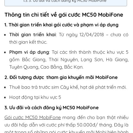
3. Ưu đãi và cách đăng ký MC50 MobiFone
Thông tin chi tiết về gói cước MC50 MobiFone
1. Thời gian triển khai gói cước và phạm vi áp dụng
Thời gian triển khai
: Từ ngày 12/04/2018 – chưa có
thời gian kết thúc.
Phạm vi áp dụng
: Tại các tỉnh thành thuộc khu vực 5
gồm Bắc Giang, Thái Nguyên, Lạng Sơn, Hà Giang,
Tuyên Quang, Cao Bằng, Bắc Kạn.
2. Đối tượng được tham gia khuyến mãi MobiFone
Thuê bao trả trước sim Cây khế, hạt dẻ phát triển mới.
Hoạt động tại khu vực 5
3. Ưu đãi và cách đăng ký MC50 MobiFone
Gói cước MC50 MobiFone
mang đến cho bạn thật nhiều
ưu đãi hấp dẫn với cước phí thấp 50.000đ/ tháng. Đây là
một trong số những gói cước khuyến mãi Mobi hiện hành