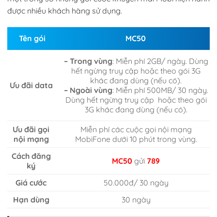
được nhiều khách hàng sử dụng.
Tên gói
MC50
– Trong vùng
: Miễn phí 2GB/ ngày. Dùng
hết ngừng truy cập hoặc theo gói 3G
khác đang dùng (nếu có).
Ưu đãi data
– Ngoài vùng
: Miễn phí 500MB/ 30 ngày.
Dùng hết ngừng truy cập hoặc theo gói
3G khác đang dùng (nếu có).
Ưu đãi gọi
Miễn phí các cuộc gọi nội mạng
nội mạng
MobiFone dưới 10 phút trong vùng.
Cách đăng
MC50
gửi
789
ký
Giá cước
50.000đ/ 30 ngày
Hạn dùng
30 ngày