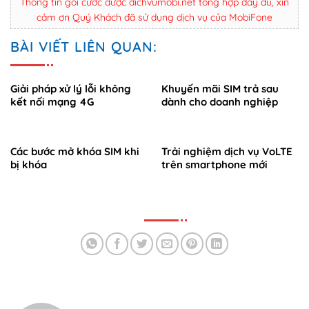
Thông tin gói cước được dichvumobi.net tổng hợp đầy đủ, xin
cảm ơn Quý Khách đã sử dụng dịch vụ của MobiFone
BÀI VIẾT LIÊN QUAN:
Giải pháp xử lý lỗi không
Khuyến mãi SIM trả sau
kết nối mạng 4G
dành cho doanh nghiệp
Các bước mở khóa SIM khi
Trải nghiệm dịch vụ VoLTE
bị khóa
trên smartphone mới