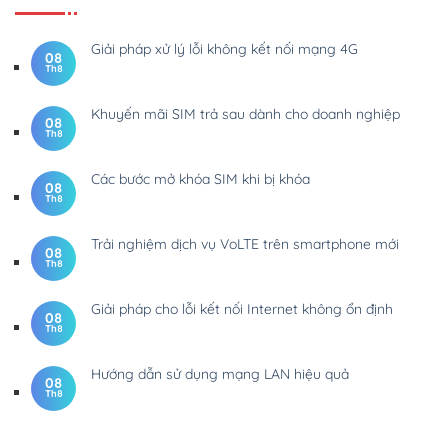
Giải pháp xử lý lỗi không kết nối mạng 4G
08
Th8
Khuyến mãi SIM trả sau dành cho doanh nghiệp
08
Th8
Các bước mở khóa SIM khi bị khóa
08
Th8
Trải nghiệm dịch vụ VoLTE trên smartphone mới
08
Th8
Giải pháp cho lỗi kết nối Internet không ổn định
08
Th8
Hướng dẫn sử dụng mạng LAN hiệu quả
08
Th8