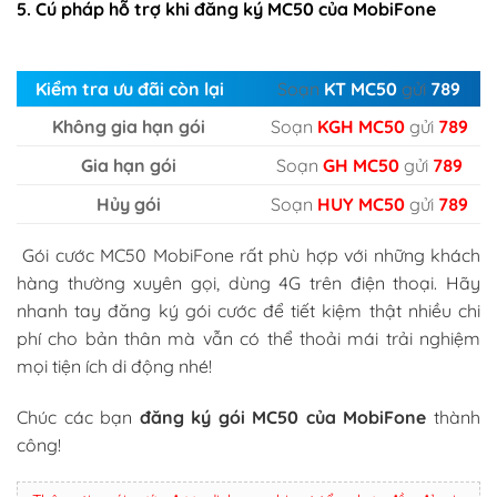
5. Cú pháp hỗ trợ khi đăng ký MC50 của MobiFone
Kiểm tra ưu đãi còn lại
Soạn
KT MC50
gửi
789
Không gia hạn gói
Soạn
KGH MC50
gửi
789
Gia hạn gói
Soạn
GH MC50
gửi
789
Hủy gói
Soạn
HUY MC50
gửi
789
Gói cước MC50 MobiFone rất phù hợp với những khách
hàng thường xuyên gọi, dùng 4G trên điện thoại. Hãy
nhanh tay đăng ký gói cước để tiết kiệm thật nhiều chi
phí cho bản thân mà vẫn có thể thoải mái trải nghiệm
mọi tiện ích di động nhé!
Chúc các bạn
đăng ký gói MC50 của MobiFone
thành
công!