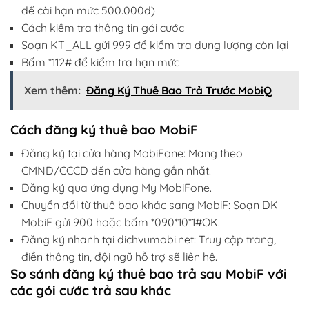
để cài hạn mức 500.000đ)
Cách kiểm tra thông tin gói cước
Soạn KT_ALL gửi 999 để kiểm tra dung lượng còn lại
Bấm *112# để kiểm tra hạn mức
Xem thêm:
Đăng Ký Thuê Bao Trả Trước MobiQ
Cách đăng ký thuê bao MobiF
Đăng ký tại cửa hàng MobiFone: Mang theo
CMND/CCCD đến cửa hàng gần nhất.
Đăng ký qua ứng dụng My MobiFone.
Chuyển đổi từ thuê bao khác sang MobiF: Soạn DK
MobiF gửi 900 hoặc bấm *090*10*1#OK.
Đăng ký nhanh tại dichvumobi.net: Truy cập trang,
điền thông tin, đội ngũ hỗ trợ sẽ liên hệ.
So sánh đăng ký thuê bao trả sau MobiF với
các gói cước trả sau khác