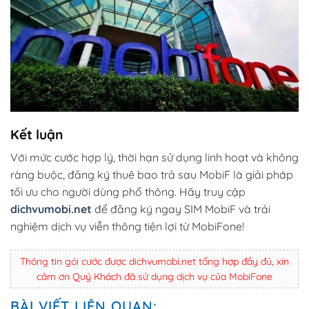
Kết luận
Với mức cước hợp lý, thời hạn sử dụng linh hoạt và không
ràng buộc, đăng ký thuê bao trả sau MobiF là giải pháp
tối ưu cho người dùng phổ thông. Hãy truy cập
dichvumobi.net
để đăng ký ngay SIM MobiF và trải
nghiệm dịch vụ viễn thông tiện lợi từ MobiFone!
Thông tin gói cước được dichvumobi.net tổng hợp đầy đủ, xin
cảm ơn Quý Khách đã sử dụng dịch vụ của MobiFone
BÀI VIẾT LIÊN QUAN: