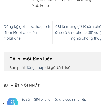
MobiFone
Đăng ký gói cước thoại tích
081 là mạng gì? Khám phá
điểm Mobifone của
đầu số Vinaphone 081 và ý
MobiFone
nghĩa phong thủy
Để lại một bình luận
Bạn phải
đăng nhập
để gửi bình luận.
BÀI VIẾT MỚI NHẤT
So sánh SIM phong thủy cho doanh nghiệp
07
Th8