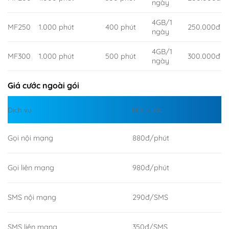
ngày
4GB/1
MF250
1.000 phút
400 phút
250.000đ
ngày
4GB/1
MF300
1.000 phút
500 phút
300.000đ
ngày
Giá cước ngoài gói
Dịch vụ
Mức cước
Gọi nội mạng
880đ/phút
Gọi liên mạng
980đ/phút
SMS nội mạng
290đ/SMS
SMS liên mạng
350đ/SMS