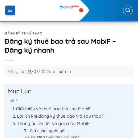
Skip
to
content
ĐĂNG KÝ THUÊ THAO
Đăng ký thuê bao trả sau MobiF –
Đăng ký nhanh
Đăng lúc
24/07/2025
bởi
admin
Mục Lục
Giới thiệu về thuê bao trả sau MobiF
Lợi ích khi đăng ký thuê bao trả sau MobiF
Thông tin chi tiết về gói cước MobiF
Giá cước ngoài gói
Phương thức tính giá cước