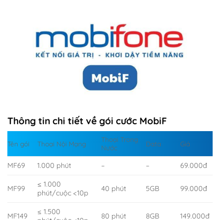
Thông tin chi tiết về gói cước MobiF
Thoại Trong
Tên gói
Thoại Nội Mạng
Data
Giá
Nước
MF69
1.000 phút
–
–
69.000đ
≤ 1.000
MF99
40 phút
5GB
99.000đ
phút/cuộc <10p
≤ 1.500
MF149
80 phút
8GB
149.000đ