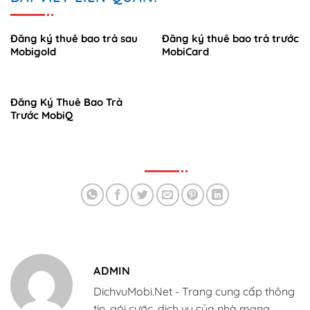
Đăng ký thuê bao trả sau
Đăng ký thuê bao trả trước
Mobigold
MobiCard
Đăng Ký Thuê Bao Trả
Trước MobiQ
ADMIN
DichvuMobi.Net - Trang cung cấp thông
tin, gói cước, dịch vụ của nhà mạng