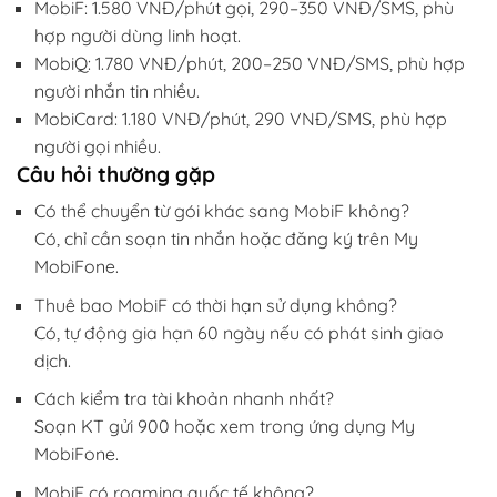
MobiF: 1.580 VNĐ/phút gọi, 290–350 VNĐ/SMS, phù
hợp người dùng linh hoạt.
MobiQ: 1.780 VNĐ/phút, 200–250 VNĐ/SMS, phù hợp
người nhắn tin nhiều.
MobiCard: 1.180 VNĐ/phút, 290 VNĐ/SMS, phù hợp
người gọi nhiều.
Câu hỏi thường gặp
Có thể chuyển từ gói khác sang MobiF không?
Có, chỉ cần soạn tin nhắn hoặc đăng ký trên My
MobiFone.
Thuê bao MobiF có thời hạn sử dụng không?
Có, tự động gia hạn 60 ngày nếu có phát sinh giao
dịch.
Cách kiểm tra tài khoản nhanh nhất?
Soạn KT gửi 900 hoặc xem trong ứng dụng My
MobiFone.
MobiF có roaming quốc tế không?