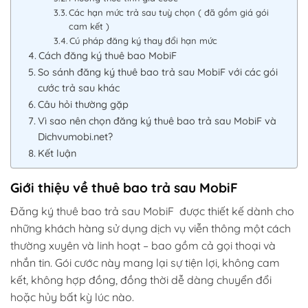
Các hạn mức trả sau tuỳ chọn ( đã gồm giá gói
cam kết )
Cú pháp đăng ký thay đổi hạn mức
Cách đăng ký thuê bao MobiF
So sánh đăng ký thuê bao trả sau MobiF với các gói
cước trả sau khác
Câu hỏi thường gặp
Vì sao nên chọn đăng ký thuê bao trả sau MobiF và
Dichvumobi.net?
Kết luận
Giới thiệu về thuê bao trả sau MobiF
Đăng ký thuê bao trả sau MobiF được thiết kế dành cho
những khách hàng sử dụng dịch vụ viễn thông một cách
thường xuyên và linh hoạt – bao gồm cả gọi thoại và
nhắn tin. Gói cước này mang lại sự tiện lợi, không cam
kết, không hợp đồng, đồng thời dễ dàng chuyển đổi
hoặc hủy bất kỳ lúc nào.