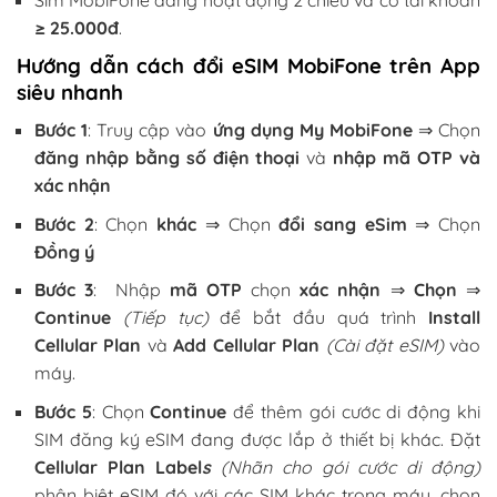
≥ 25.000đ
.
Hướng dẫn cách đổi eSIM MobiFone trên App
siêu nhanh
Bước 1
: Truy cập vào
ứng dụng My MobiFone
⇒ Chọn
đăng nhập bằng số điện thoại
và
nhập mã OTP và
xác nhận
Bước 2
: Chọn
khác
⇒ Chọn
đổi sang eSim
⇒ Chọn
Đồng ý
Bước 3
: Nhập
mã OTP
chọn
xác nhận
⇒
Chọn
⇒
Continue
(Tiếp tục)
để bắt đầu quá trình
Install
Cellular Plan
và
Add Cellular Plan
(Cài đặt eSIM)
vào
máy.
Bước 5
: Chọn
Continue
để thêm gói cước di động khi
SIM đăng ký eSIM đang được lắp ở thiết bị khác. Đặt
Cellular Plan Label
s
(Nhãn cho gói cước di động)
phân biệt eSIM đó với các SIM khác trong máy, chọn