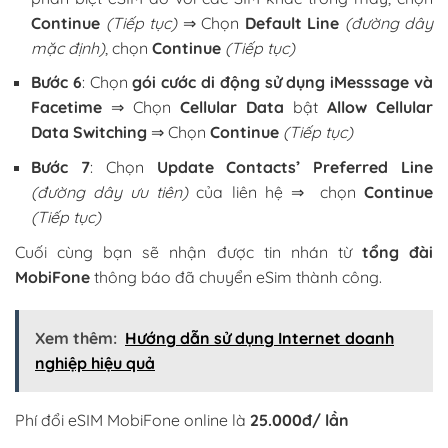
Continue
(Tiếp tục)
⇒ Chọn
Default Line
(đường dây
mặc định)
, chọn
Continue
(Tiếp tục)
Bước 6
: Chọn
gói cước di động sử dụng iMesssage và
Facetime
⇒ Chọn
Cellular Data
bật
Allow Cellular
Data Switching
⇒ Chọn
Continue
(Tiếp tục)
Bước 7
: Chọn
Update Contacts’ Preferred Line
(đường dây ưu tiên)
của liên hệ ⇒ chọn
Continue
(Tiếp tục)
Cuối cùng bạn sẽ nhận được tin nhán từ
tổng đài
MobiFone
thông báo đã chuyển eSim thành công.
Xem thêm:
Hướng dẫn sử dụng Internet doanh
nghiệp hiệu quả
Phí đổi eSIM MobiFone online là
25.000đ/ lần