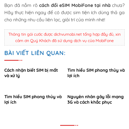
Bạn đã nắm rõ
cách đổi eSIM MobiFone tại nhà
chưa?
Hãy thực hiện ngay để có được sim tiện ích dùng thả ga
cho những nhu cầu liên lạc, giải trí của mình nhé!
Thông tin gói cước được dichvumobi.net tổng hợp đầy đủ, xin
cảm ơn Quý Khách đã sử dụng dịch vụ của MobiFone
BÀI VIẾT LIÊN QUAN:
Cách nhận biết SIM bị mất
Tìm hiểu SIM phong thủy và
và xử lý
lợi ích
Tìm hiểu SIM phong thủy và
Nguyên nhân gây lỗi mạng
lợi ích
3G và cách khắc phục