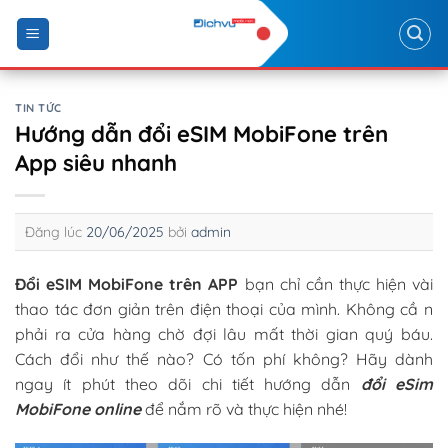
Skip
to
content
TIN TỨC
Hướng dẫn đổi eSIM MobiFone trên
App siêu nhanh
Đăng lúc
20/06/2025
bởi
admin
Đổi eSIM MobiFone trên APP
bạn chỉ cần thực hiện vài
thao tác đơn giản trên điện thoại của mình. Không cầ n
phải ra cửa hàng chờ đợi lâu mất thời gian quý báu.
Cách đổi như thế nào? Có tốn phí không? Hãy dành
ngay ít phút theo dõi chi tiết hướng dẫn
đổi eSim
MobiFone online
để nắm rõ và thực hiện nhé!