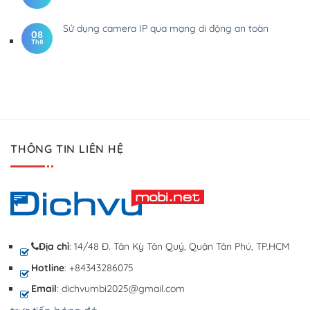
Sử dụng camera IP qua mạng di động an toàn
08
Th8
THÔNG TIN LIÊN HỆ
Địa chỉ
: 14/48 Đ. Tân Kỳ Tân Quý, Quận Tân Phú, TP.HCM
Hotline
: +84343286075
Email
: dichvumbi2025@gmail.com