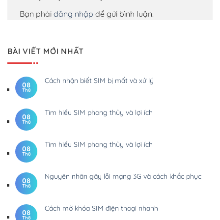
Bạn phải
đăng nhập
để gửi bình luận.
BÀI VIẾT MỚI NHẤT
Cách nhận biết SIM bị mất và xử lý
08
Th8
Tìm hiểu SIM phong thủy và lợi ích
08
Th8
Tìm hiểu SIM phong thủy và lợi ích
08
Th8
Nguyên nhân gây lỗi mạng 3G và cách khắc phục
08
Th8
Cách mở khóa SIM điện thoại nhanh
08
Th8