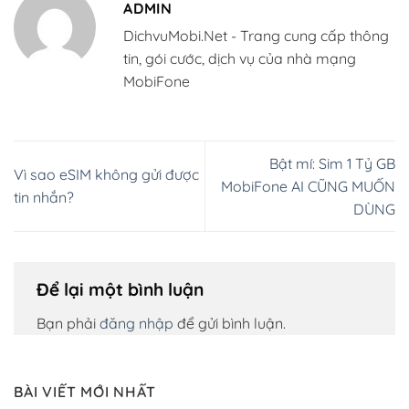
ADMIN
DichvuMobi.Net - Trang cung cấp thông
tin, gói cước, dịch vụ của nhà mạng
MobiFone
Bật mí: Sim 1 Tỷ GB
Vì sao eSIM không gửi được
MobiFone AI CŨNG MUỐN
tin nhắn?
DÙNG
Để lại một bình luận
Bạn phải
đăng nhập
để gửi bình luận.
BÀI VIẾT MỚI NHẤT