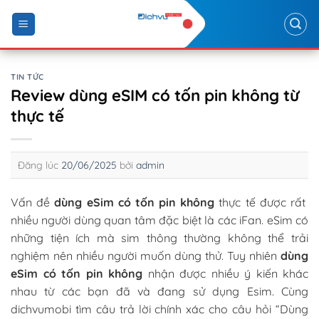
Skip
to
content
TIN TỨC
Review dùng eSIM có tốn pin không từ
thực tế
Đăng lúc
20/06/2025
bởi
admin
Vấn đề
dùng eSim có tốn pin không
thực tế được rất
nhiều người dùng quan tâm đặc biệt là các iFan. eSim có
những tiện ích mà sim thông thường không thể trải
nghiệm nên nhiều người muốn dùng thử. Tuy nhiên
dùng
eSim có tốn pin không
nhận được nhiều ý kiến khác
nhau từ các bạn đã và đang sử dụng Esim. Cùng
dichvumobi tìm câu trả lời chính xác cho câu hỏi “Dùng