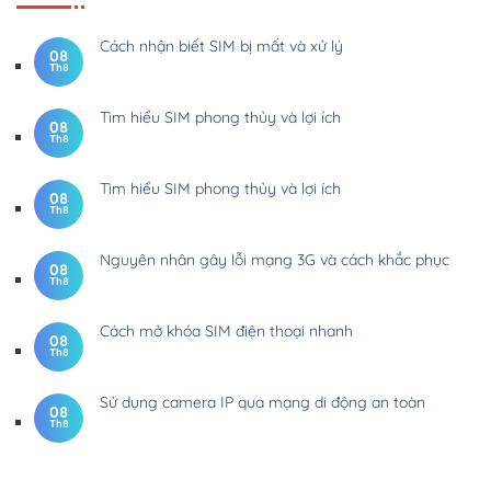
Cách nhận biết SIM bị mất và xử lý
08
Th8
Tìm hiểu SIM phong thủy và lợi ích
08
Th8
Tìm hiểu SIM phong thủy và lợi ích
08
Th8
Nguyên nhân gây lỗi mạng 3G và cách khắc phục
08
Th8
Cách mở khóa SIM điện thoại nhanh
08
Th8
Sử dụng camera IP qua mạng di động an toàn
08
Th8