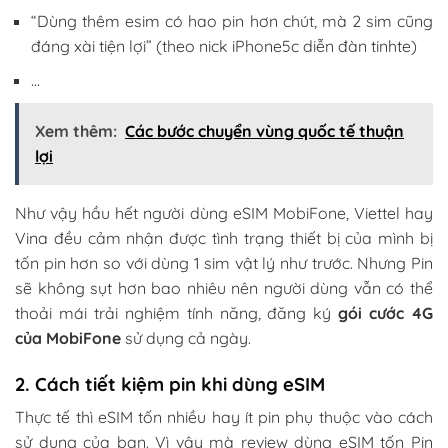
“Dùng thêm esim có hao pin hơn chút, mà 2 sim cũng
đáng xài tiện lợi” (theo nick iPhone5c diễn đàn tinhte)
…
Xem thêm:
Các bước chuyển vùng quốc tế thuận
lợi
Như vậy hầu hết người dùng eSIM MobiFone, Viettel hay
Vina đều cảm nhận được tình trạng thiết bị của mình bị
tốn pin hơn so với dùng 1 sim vật lý như trước. Nhưng Pin
sẽ không sụt hơn bao nhiêu nên người dùng vẫn có thể
thoải mái trải nghiệm tính năng, đăng ký
gói cước 4G
của MobiFone
sử dụng cả ngày.
2. Cách tiết kiệm pin khi dùng eSIM
Thực tế thì eSIM tốn nhiều hay ít pin phụ thuộc vào cách
sử dụng của bạn. Vì vậy mà review dùng eSIM tốn Pin