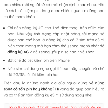
bao nhiêu mỗi người sẽ có mỗi nhận định khác nhau. Một
số cách tiết kiệm pin đang được nhiều người tin dùng bạn
có thể tham khảo
Chỉ nên đăng ký 4G cho 1 số điện thoại trên eSIM của
bạn. Như vậy tình trạng cập nhật sóng, tải mạng sẽ
được hạn chế hơn là đăng ký cho cả 2 sim trên eSIM.
Nên chọn mạng mà bạn cảm thấy sóng mạnh nhất để
đăng ký 4G
vì nếu sóng yếu pin sẽ hao nhiều hơn
Bật chế độ tiết kiệm pin trên iPhone
Nếu sim chỉ dùng nghe gọi thì bạn hãy chuyển về chế
độ 2G/3G sẽ tiết kiệm pin hơn
Trên đây là những đánh giá của người dùng về
dùng
eSIM có tốn pin hay không
? Hi vọng đã giúp bạn hiểu rõ
và có thể an tâm đăng ký eSIM sử dụng ngay nhé!
Thông tin gói cước được dichvumobi.net tổng hợp đầy đủ, xin