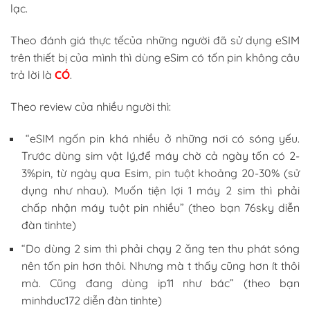
lạc.
Theo đánh giá thực tếcủa những người đã sử dụng eSIM
trên thiết bị của mình thì dùng eSim có tốn pin không câu
trả lời là
CÓ
.
Theo review của nhiều người thì:
“eSIM ngốn pin khá nhiều ở những nơi có sóng yếu.
Trước dùng sim vật lý,để máy chờ cả ngày tốn có 2-
3%pin, từ ngày qua Esim, pin tuột khoảng 20-30% (sử
dụng như nhau). Muốn tiện lợi 1 máy 2 sim thì phải
chấp nhận máy tuột pin nhiều” (theo bạn 76sky diễn
đàn tinhte)
“Do dùng 2 sim thì phải chạy 2 ăng ten thu phát sóng
nên tốn pin hơn thôi. Nhưng mà t thấy cũng hơn ít thôi
mà. Cũng đang dùng ip11 như bác” (theo bạn
minhduc172 diễn đàn tinhte)