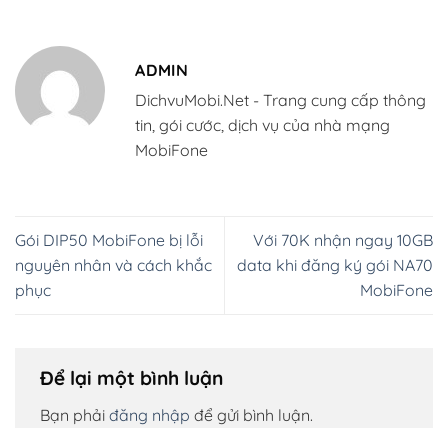
ADMIN
DichvuMobi.Net - Trang cung cấp thông
tin, gói cước, dịch vụ của nhà mạng
MobiFone
Gói DIP50 MobiFone bị lỗi
Với 70K nhận ngay 10GB
nguyên nhân và cách khắc
data khi đăng ký gói NA70
phục
MobiFone
Để lại một bình luận
Bạn phải
đăng nhập
để gửi bình luận.