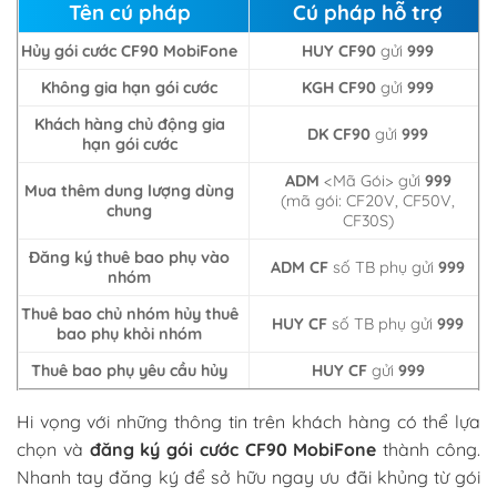
Tên cú pháp
Cú pháp hỗ trợ
Hủy gói cước CF90 MobiFone
HUY CF90
gửi
999
Không gia hạn gói cước
KGH CF90
gửi
999
Khách hàng chủ động gia
DK CF90
gửi
999
hạn gói cước
ADM
<Mã Gói> gửi
999
Mua thêm dung lượng dùng
(mã gói: CF20V, CF50V,
chung
CF30S)
Đăng ký thuê bao phụ vào
ADM CF
số TB phụ gửi
999
nhóm
Thuê bao chủ nhóm hủy thuê
HUY
CF
số TB phụ gửi
999
bao phụ khỏi nhóm
Thuê bao phụ yêu cầu hủy
HUY CF
gửi
999
Hi vọng với những thông tin trên khách hàng có thể lựa
chọn và
đăng ký gói cước CF90 MobiFone
thành công.
Nhanh tay đăng ký để sở hữu ngay ưu đãi khủng từ gói