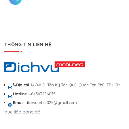
THÔNG TIN LIÊN HỆ
Địa chỉ
: 14/48 Đ. Tân Kỳ Tân Quý, Quận Tân Phú, TP.HCM
Hotline
: +84343286075
Email
: dichvumbi2025@gmail.com
trực tiếp bóng đá