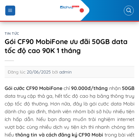
Skip
to
content
TIN TỨC
Gói CF90 MobiFone ưu đãi 50GB data
tốc độ cao 90K 1 tháng
Đăng lúc
20/06/2025
bởi
admin
Gói cước CF90 MobiFone
chỉ
90.000đ/tháng
nhận
50GB
data truy cập thả ga, hết tốc độ cao hạ băng thông truy
cập tốc độ thường. Hơn nữa, đây là gói cước data Mobi
dành cho gia đình, thành viên nhóm bởi sở hữu nhiều tiện
ích hấp dẫn. Nếu bạn đang muốn trải nghiệm internet
vượt bậc cùng nhiều dịch vụ tiện ích thì nhanh chóng tìm
hiểu
thông tin và cách đăng ký CF90 Mobi
trong bài viết