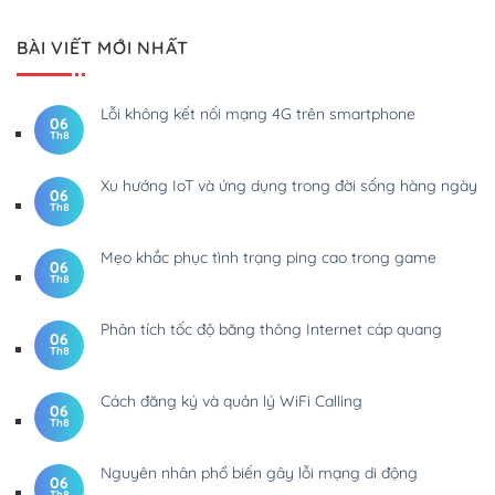
BÀI VIẾT MỚI NHẤT
Lỗi không kết nối mạng 4G trên smartphone
06
Th8
Xu hướng IoT và ứng dụng trong đời sống hàng ngày
06
Th8
Mẹo khắc phục tình trạng ping cao trong game
06
Th8
Phân tích tốc độ băng thông Internet cáp quang
06
Th8
Cách đăng ký và quản lý WiFi Calling
06
Th8
Nguyên nhân phổ biến gây lỗi mạng di động
06
Th8