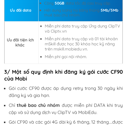
Cộng
50GB
data tốc độ cao truy cập.
Ưu đãi data
Hết dung lượng hạ băng thông
5Mb/5Mb
ở
thuê bao chủ nhóm.
Miễn phí data truy cập Ứng dụng ClipTV
và Cliptv.vn
Miễn phí data truy cập và 01 tài khoản
Ưu đãi tiện ích
mSkill được học 30 khóa học kỹ năng
khác
trên mskill.mobiedu.vn.
Miễn phí gọi nội nhóm.
3/ Một số quy định khi đăng ký gói cước CF90
của Mobi
Gói cước CF90 được áp dụng retry trong 30 ngày khi
đăng ký và gia hạn.
Chỉ
thuê bao chủ nhóm
được miễn phí DATA khi truy
cập và sử dụng dịch vụ ClipTV và MobiEdu.
Gói CF90 và các gói 4G dài kỳ 6 tháng, 12 tháng….được