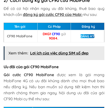
2/ Cách đăng ký gói CF90 của MobiFone
Để có cơ hội nhận ngay ưu đãi khủng, thuê bao quý
khách cần
đăng ký gói cước CF90 của Mobi
như sau:
Tên gói
Cú Pháp
Đăng ký
DKG1
CF90
gửi
CF90 MobiFone
.
ĐĂNG KÝ
9084.
Xem thêm:
Lợi ích của việc dùng SIM số đẹp
Ưu đãi của gói CF90 MobiFone
Gói cước CF90 MobiFone
được xem là gói mạng
MobiFone 4G có ưu đãi khủng dành cho mọi thuê bao
nếu đăng ký. Nếu bạn muốn sử dụng tiết kiệm hơn thì
nhanh chóng tham gia ngay. Nội dung ưu đãi của gói
CF90 Mobi cụ thể như sau: