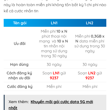
này là hoàn toàn miễn phí không tốn bất kỳ 1 chi phí nào
kể cả cước nhắn tin
Tên gói
LN1
LN2
Miễn phí
10 x N
phút thoại nội
Miễn phí
0,3GB x
mạng và
10 x N
N
data miễn phí
Ưu đãi
tin nhắn nội
sử dụng trong 30
mạng sử dụng
ngày
trong 30 ngày
Hạn dùng
30 ngày
30 ngày
Cách đăng ký
Soạn
LN1
gửi
Soạn
LN2
gửi
nhận ưu đãi
9237
9237
Cước đăng ký
Miễn phí
Miễn phí
Xem thêm:
Khuyến mãi gói cước data 5G mới
nhất