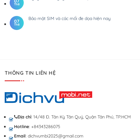
07
Th8
Bảo mật SIM và các mối đe dọa hiện nay
07
Th8
THÔNG TIN LIÊN HỆ
Địa chỉ
: 14/48 Đ. Tân Kỳ Tân Quý, Quận Tân Phú, TP.HCM
Hotline
: +84343286075
Email
: dichvumbi2025@gmail.com