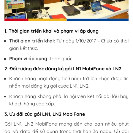
1. Thời gian triển khai và phạm vi áp dụng
Thời gian triển khai:
Từ ngày 1/10/2017 – Chưa có thời
gian kết thúc.
Phạm vi áp dụng
: Toàn quốc
2. Đối tượng được đăng ký gói LN1 MobiFone và LN2
Khách hàng hoạt động từ 3 năm trở lên nhận được tin
nhắn mời
đăng ký gói cước LN1, LN2
.
Khách hàng không phải là hội viên kết nối dài lâu hay
khách hàng cao cấp.
3. Ưu đãi của gói LN1, LN2 MobiFone
Gói LN1, LN2 MobiFone
mang đến cho bạn nhiều phút
gọi và data để sử dụng trong thời hạn 3o ngày. Ưu đãi