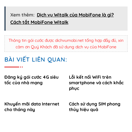
Xem thêm:
Dịch vụ Witalk của MobiFone là gì?
Cách tắt MobiFone Witalk
Thông tin gói cước được dichvumobi.net tổng hợp đầy đủ, xin
cảm ơn Quý Khách đã sử dụng dịch vụ của MobiFone
BÀI VIẾT LIÊN QUAN:
Đăng ký gói cước 4G siêu
Lỗi kết nối WiFi trên
tốc của nhà mạng
smartphone và cách khắc
phục
Khuyến mãi data Internet
Cách sử dụng SIM phong
cho tháng này
thủy hiệu quả