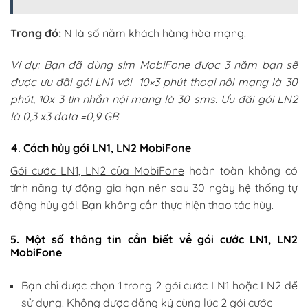
Trong đó:
N là số năm khách hàng hòa mạng.
Ví dụ: Bạn đã dùng sim MobiFone được 3 năm bạn sẽ
được ưu đãi gói LN1 với 10×3 phút thoại nội mạng là 30
phút, 10x 3 tin nhắn nội mạng là 30 sms. Ưu đãi gói LN2
là 0,3 x3 data =0,9 GB
4. Cách hủy gói LN1, LN2 MobiFone
Gói cước LN1, LN2 của MobiFone
hoàn toàn không có
tính năng tự động gia hạn nên sau 30 ngày hệ thống tự
động hủy gói. Bạn không cần thực hiện thao tác hủy.
5. Một số thông tin cần biết về gói cước LN1, LN2
MobiFone
Bạn chỉ được chọn 1 trong 2 gói cước LN1 hoặc LN2 để
sử dụng. Không được đăng ký cùng lúc 2 gói cước