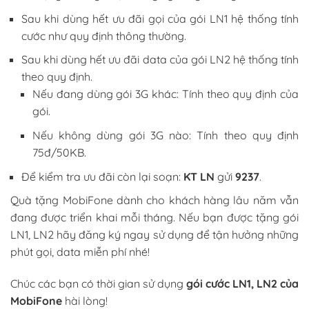
Sau khi dùng hết ưu đãi gọi của gói LN1 hệ thống tính
cước như quy định thông thường.
Sau khi dùng hết ưu đãi data của gói LN2 hệ thống tính
theo quy định.
Nếu đang dùng gói 3G khác: Tính theo quy định của
gói.
Nếu không dùng gói 3G nào: Tính theo quy định
75đ/50KB.
Để kiểm tra ưu đãi còn lại soạn:
KT LN
gửi
9237
.
Quà tặng MobiFone dành cho khách hàng lâu năm vẫn
đang được triển khai mỗi tháng. Nếu bạn được tặng gói
LN1, LN2 hãy đăng ký ngay sử dụng để tận hưởng những
phút gọi, data miễn phí nhé!
Chúc các bạn có thời gian sử dụng
gói cước LN1, LN2 của
MobiFone
hài lòng!