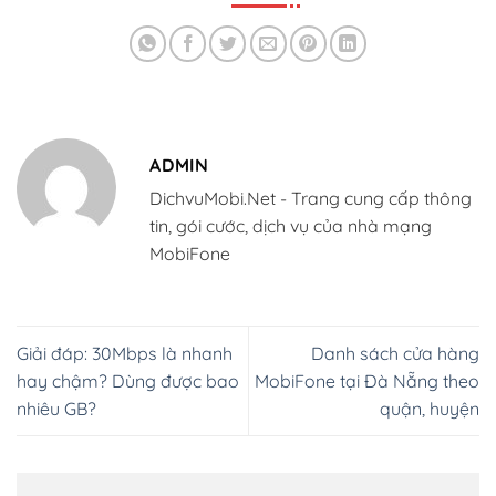
ADMIN
DichvuMobi.Net - Trang cung cấp thông
tin, gói cước, dịch vụ của nhà mạng
MobiFone
Giải đáp: 30Mbps là nhanh
Danh sách cửa hàng
hay chậm? Dùng được bao
MobiFone tại Đà Nẵng theo
nhiêu GB?
quận, huyện