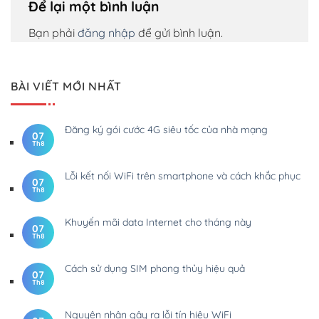
Để lại một bình luận
Bạn phải
đăng nhập
để gửi bình luận.
BÀI VIẾT MỚI NHẤT
Đăng ký gói cước 4G siêu tốc của nhà mạng
07
Th8
Lỗi kết nối WiFi trên smartphone và cách khắc phục
07
Th8
Khuyến mãi data Internet cho tháng này
07
Th8
Cách sử dụng SIM phong thủy hiệu quả
07
Th8
Nguyên nhân gây ra lỗi tín hiệu WiFi