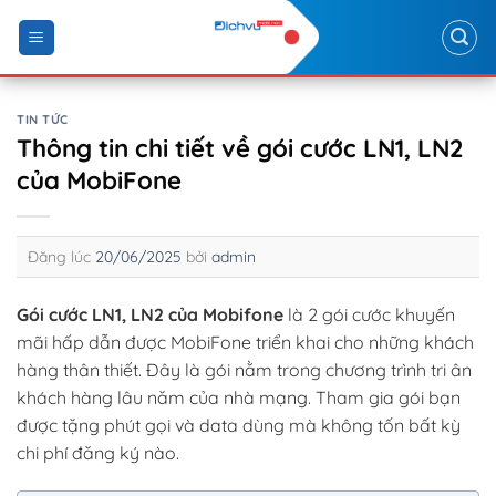
Skip
to
content
TIN TỨC
Thông tin chi tiết về gói cước LN1, LN2
của MobiFone
Đăng lúc
20/06/2025
bởi
admin
Gói cước LN1, LN2 của Mobifone
là 2 gói cước khuyến
mãi hấp dẫn được MobiFone triển khai cho những khách
hàng thân thiết. Đây là gói nằm trong chương trình tri ân
khách hàng lâu năm của nhà mạng. Tham gia gói bạn
được tặng phút gọi và data dùng mà không tốn bất kỳ
chi phí đăng ký nào.