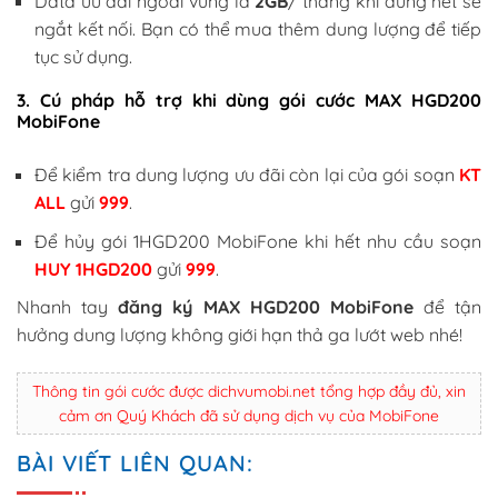
Data ưu đãi ngoài vùng là
2GB
/ tháng khi dùng hết sẽ
ngắt kết nối. Bạn có thể mua thêm dung lượng để tiếp
tục sử dụng.
3. Cú pháp hỗ trợ khi dùng gói cước MAX HGD200
MobiFone
Để kiểm tra dung lượng ưu đãi còn lại của gói soạn
KT
ALL
gửi
999
.
Để hủy gói 1HGD200 MobiFone khi hết nhu cầu soạn
HUY 1HGD200
gửi
999
.
Nhanh tay
đăng ký MAX HGD200 MobiFone
để tận
hưởng dung lượng không giới hạn thả ga lướt web nhé!
Thông tin gói cước được dichvumobi.net tổng hợp đầy đủ, xin
cảm ơn Quý Khách đã sử dụng dịch vụ của MobiFone
BÀI VIẾT LIÊN QUAN: