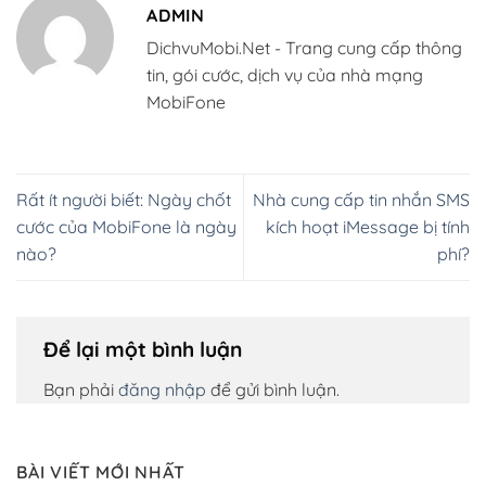
ADMIN
DichvuMobi.Net - Trang cung cấp thông
tin, gói cước, dịch vụ của nhà mạng
MobiFone
Rất ít người biết: Ngày chốt
Nhà cung cấp tin nhắn SMS
cước của MobiFone là ngày
kích hoạt iMessage bị tính
nào?
phí?
Để lại một bình luận
Bạn phải
đăng nhập
để gửi bình luận.
BÀI VIẾT MỚI NHẤT