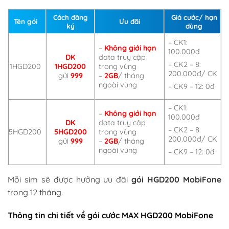
Cách đăng
Giá cước/ hạn
Tên gói
Ưu đãi
ký
dùng
– CK1:
–
Không giới hạn
100.000đ
DK
data truy cập
– CK2 – 8:
1HGD200
1HGD200
trong vùng
200.000đ/ CK
gửi
999
–
2GB
/ tháng
ngoài vùng
– CK9 – 12: 0đ
– CK1:
–
Không giới hạn
100.000đ
DK
data truy cập
– CK2 – 8:
5HGD200
5HGD200
trong vùng
200.000đ/ CK
gửi
999
–
2GB
/ tháng
ngoài vùng
– CK9 – 12: 0đ
Mỗi sim sẽ được hưởng ưu đãi
gói HGD200 MobiFone
trong 12 tháng.
Thông tin chi tiết về gói cước MAX HGD200 MobiFone