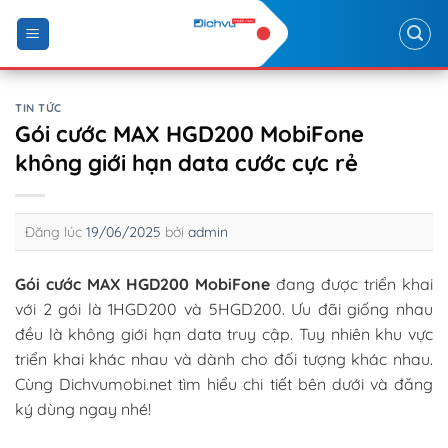
Skip
to
content
TIN TỨC
Gói cước MAX HGD200 MobiFone
không giới hạn data cước cực rẻ
Đăng lúc
19/06/2025
bởi
admin
Gói cước MAX HGD200 MobiFone
đang được triển khai
với 2 gói là 1HGD200 và 5HGD200. Ưu đãi giống nhau
đều là không giới hạn data truy cập. Tuy nhiên khu vực
triển khai khác nhau và dành cho đối tượng khác nhau.
Cùng Dichvumobi.net tìm hiểu chi tiết bên dưới và đăng
ký dùng ngay nhé!