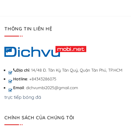
THÔNG TIN LIÊN HỆ
Địa chỉ
: 14/48 Đ. Tân Kỳ Tân Quý, Quận Tân Phú, TP.HCM
Hotline
: +84343286075
Email
: dichvumbi2025@gmail.com
trực tiếp bóng đá
CHÍNH SÁCH CỦA CHÚNG TÔI