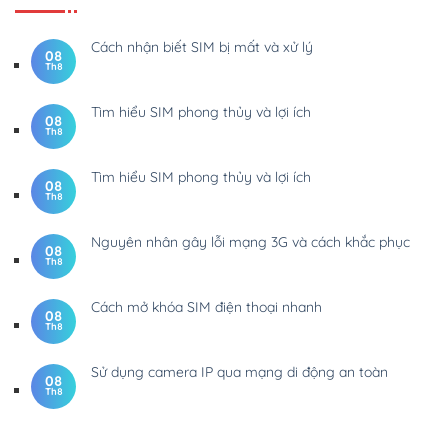
Cách nhận biết SIM bị mất và xử lý
08
Th8
Tìm hiểu SIM phong thủy và lợi ích
08
Th8
Tìm hiểu SIM phong thủy và lợi ích
08
Th8
Nguyên nhân gây lỗi mạng 3G và cách khắc phục
08
Th8
Cách mở khóa SIM điện thoại nhanh
08
Th8
Sử dụng camera IP qua mạng di động an toàn
08
Th8