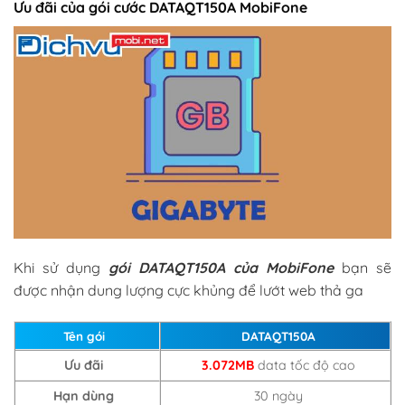
Ưu đãi của gói cước DATAQT150A MobiFone
Khi sử dụng
gói DATAQT150A của MobiFone
bạn sẽ
được nhận dung lượng cực khủng để lướt web thả ga
Tên gói
DATAQT150A
Ưu đãi
3.072MB
data tốc độ cao
Hạn dùng
30 ngày