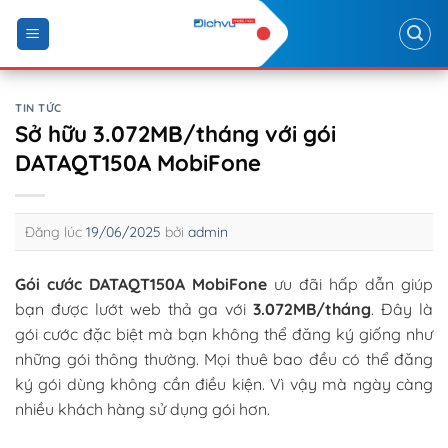
Skip
to
content
TIN TỨC
Sở hữu 3.072MB/tháng với gói
DATAQT150A MobiFone
Đăng lúc
19/06/2025
bởi
admin
Gói cước DATAQT150A MobiFone
ưu đãi hấp dẫn giúp
bạn được lướt web thả ga với
3.072MB/tháng
. Đây là
gói cước đặc biệt mà bạn không thể đăng ký giống như
những gói thông thường. Mọi thuê bao đều có thể đăng
ký gói dùng không cần điều kiện. Vì vậy mà ngày càng
nhiều khách hàng sử dụng gói hơn.