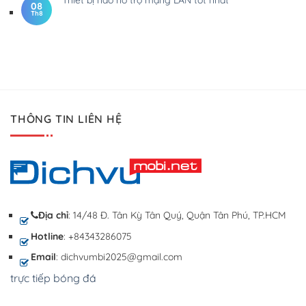
08
Th8
THÔNG TIN LIÊN HỆ
Địa chỉ
: 14/48 Đ. Tân Kỳ Tân Quý, Quận Tân Phú, TP.HCM
Hotline
: +84343286075
Email
: dichvumbi2025@gmail.com
trực tiếp bóng đá