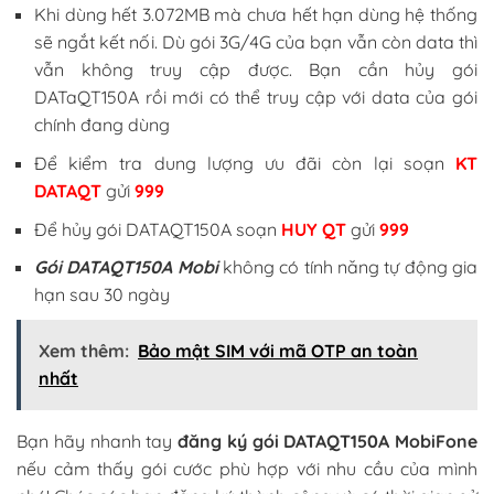
Khi dùng hết 3.072MB mà chưa hết hạn dùng hệ thống
sẽ ngắt kết nối. Dù gói 3G/4G của bạn vẫn còn data thì
vẫn không truy cập được. Bạn cần hủy gói
DATaQT150A rồi mới có thể truy cập với data của gói
chính đang dùng
Để kiểm tra dung lượng ưu đãi còn lại soạn
KT
DATAQT
gửi
999
Để hủy gói DATAQT150A soạn
HUY QT
gửi
999
Gói DATAQT150A Mobi
không có tính năng tự động gia
hạn sau 30 ngày
Xem thêm:
Bảo mật SIM với mã OTP an toàn
nhất
Bạn hãy nhanh tay
đăng ký gói DATAQT150A MobiFone
nếu cảm thấy gói cước phù hợp với nhu cầu của mình