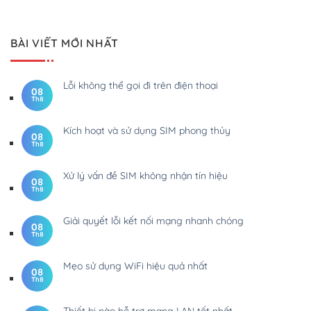
BÀI VIẾT MỚI NHẤT
Lỗi không thể gọi đi trên điện thoại
08
Th8
Kích hoạt và sử dụng SIM phong thủy
08
Th8
Xử lý vấn đề SIM không nhận tín hiệu
08
Th8
Giải quyết lỗi kết nối mạng nhanh chóng
08
Th8
Mẹo sử dụng WiFi hiệu quả nhất
08
Th8
Thiết bị nào hỗ trợ mạng LAN tốt nhất