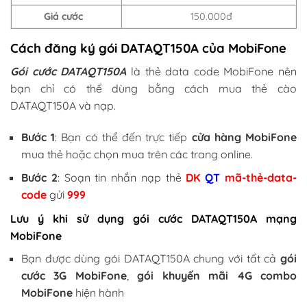
Giá cước
150.000đ
Cách đăng ký gói DATAQT150A của MobiFone
Gói cước DATAQT150A
là thẻ data code MobiFone nên
bạn chỉ có thể dùng bằng cách mua thẻ cào
DATAQT150A và nạp.
Bước 1
: Bạn có thể đến trực tiếp
cửa hàng MobiFone
mua thẻ hoặc chọn mua trên các trang online.
Bước 2
: Soạn tin nhắn nạp thẻ
DK
QT
mã-thẻ-data-
code
gửi
999
Lưu ý khi sử dụng gói cước DATAQT150A mạng
MobiFone
Bạn được dùng gói DATAQT150A chung với tất cả
gói
cước 3G MobiFone
,
gói khuyến mãi 4G combo
MobiFone
hiện hành