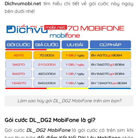
Dichvumobi.net
tìm hiểu chi tiết về gói cước này ngay
bên dưới nhé!
Làm sao hủy gói DL_DG2 MobiFone trên sim bạn?
Gói cước DL_DG2 MobiFone là gì?
Gói cước
DL_DG2 MobiFone
là gói cước có trên sim khi
bạn thực hiện
đổi điểm Kết Nối Dài Lâu MobiFone
nhận