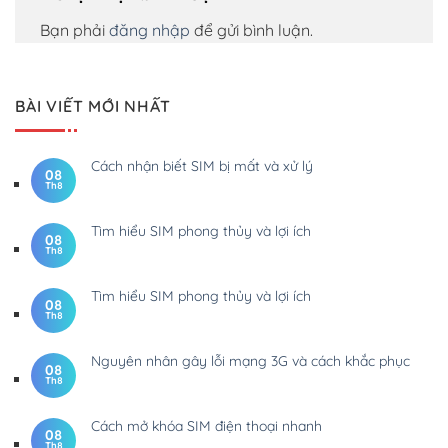
Bạn phải
đăng nhập
để gửi bình luận.
BÀI VIẾT MỚI NHẤT
Cách nhận biết SIM bị mất và xử lý
08
Th8
Tìm hiểu SIM phong thủy và lợi ích
08
Th8
Tìm hiểu SIM phong thủy và lợi ích
08
Th8
Nguyên nhân gây lỗi mạng 3G và cách khắc phục
08
Th8
Cách mở khóa SIM điện thoại nhanh
08
Th8