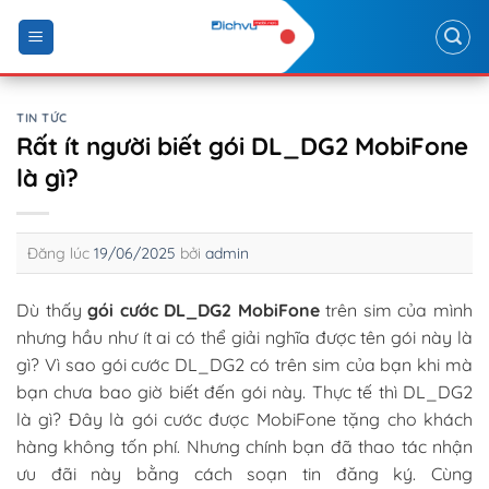
Skip
to
content
TIN TỨC
Rất ít người biết gói DL_DG2 MobiFone
là gì?
Đăng lúc
19/06/2025
bởi
admin
Dù thấy
gói cước DL_DG2 MobiFone
trên sim của mình
nhưng hầu như ít ai có thể giải nghĩa được tên gói này là
gì? Vì sao gói cước DL_DG2 có trên sim của bạn khi mà
bạn chưa bao giờ biết đến gói này. Thực tế thì DL_DG2
là gì? Đây là gói cước được MobiFone tặng cho khách
hàng không tốn phí. Nhưng chính bạn đã thao tác nhận
ưu đãi này bằng cách soạn tin đăng ký. Cùng