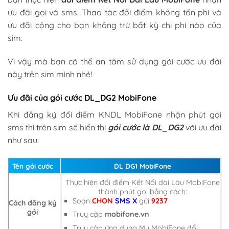
ưu đãi gọi và sms. Thao tác đổi điểm không tốn phí và
ưu đãi cộng cho bạn không trừ bất kỳ chi phí nào của
sim.
Vì vậy mà bạn có thể an tâm sử dụng gói cước ưu đãi
này trên sim mình nhé!
Ưu đãi của gói cước DL_DG2 MobiFone
Khi đăng ký đổi điểm KNDL MobiFone nhận phút gọi
sms thì trên sim sẽ hiển thị
gói cước là DL_DG2
với ưu đãi
như sau:
Tên gói cước
DL DG1 MobiFone
Thực hiện đổi điểm Kết Nối dài Lâu MobiFone
thành phút gọi bằng cách:
Soạn
CHON
SMS
X
gửi
9237
Cách đăng ký
gói
Truy cập
mobifone.vn
Truy cập ứng dụng My MobiFone đổi