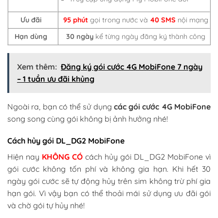
Ưu đãi
95 phút
gọi trong nước và
40 SMS
nội mạng
Hạn dùng
30 ngày
kể từng ngày đăng ký thành công
Xem thêm:
Đăng ký gói cước 4G MobiFone 7 ngày
– 1 tuần ưu đãi khủng
Ngoài ra, bạn có thể sử dụng
các gói cước 4G MobiFone
song song cùng gói không bị ảnh hưởng nhé!
Cách hủy gói DL_DG2 MobiFone
Hiện nay
KHÔNG CÓ
cách hủy gói DL_DG2 MobiFone vì
gói cước không tốn phí và không gia hạn. Khi hết 30
ngày gói cước sẽ tự động hủy trên sim không trừ phí gia
hạn gói. Vì vậy bạn có thể thoải mái sử dụng ưu đãi gói
và chờ gói tự hủy nhé!