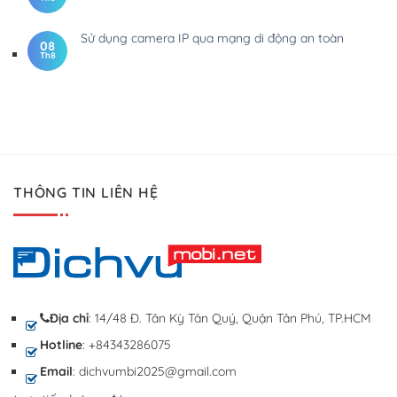
Sử dụng camera IP qua mạng di động an toàn
08
Th8
THÔNG TIN LIÊN HỆ
Địa chỉ
: 14/48 Đ. Tân Kỳ Tân Quý, Quận Tân Phú, TP.HCM
Hotline
: +84343286075
Email
: dichvumbi2025@gmail.com