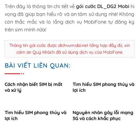
Trên đây là thông tin chi tiết về
gói cước DL_DG2 Mobi
hi
vọng đã giúp bạn hiểu rõ và an tâm sử dụng nhé! Không
còn thắc mắc và lo lắng dịch vụ MobiFone tự đăng ký
trên sim mình nữa!
Thông tin gói cước được dichvumobi.net tổng hợp đầy đủ, xin
cảm ơn Quý Khách đã sử dụng dịch vụ của MobiFone
BÀI VIẾT LIÊN QUAN:
Cách nhận biết SIM bị mất
Tìm hiểu SIM phong thủy và
và xử lý
lợi ích
Tìm hiểu SIM phong thủy và
Nguyên nhân gây lỗi mạng
lợi ích
3G và cách khắc phục