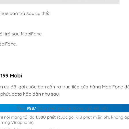
huê bao trả sau cụ thể:
i trả sau MobiFone.
obiFone.
F199 Mobi
ận ưu đãi gói cước bạn cần ra trực tiếp cửa hàng MobiFone đ
phút, data hấp dẫn như sau:
Tặng
9GB/
tháng (Hết data hệ thống ngắt kết nối)
hí nội mạng tối đa
1.500 phút
(cuộc gọi <10 phút miễn phí, không á
aming Vinaphone).