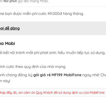
hí
160 phút
gọi liên mạng Mobi.
one bạn được miễn phí cước 49.000đ hàng tháng.
oại dễ dàng
của Mobi
 kết nối tránh mất phí phát sinh. Nếu muốn tiếp tục sử dụng,
tính cước theo quy định của nhà mạng.
hanh chóng đăng ký
gói giá rẻ MF199 MobiFone
ngay nhé! Ch
n này!
 hợp đầy đủ, xin cảm ơn Quý Khách đã sử dụng dịch vụ của MobiFone