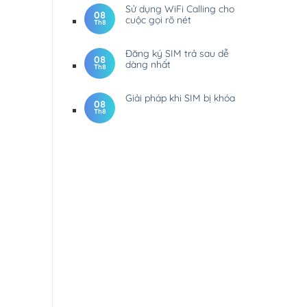
Sử dụng WiFi Calling cho
08
cuộc gọi rõ nét
Th8
Đăng ký SIM trả sau dễ
08
dàng nhất
Th8
Giải pháp khi SIM bị khóa
08
Th8