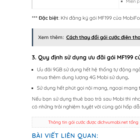
Miễn p
*** Đặc biệt
: Khi đăng ký gói MF199 của MobiF
Xem thêm:
Cách thay đổi gói cước điện th
3. Quy định sử dụng ưu đãi gói MF199 
Ưu đãi 9GB sử dụng hết hệ thống tự động ngắt
mua thêm dung lượng 4G Mobi sử dụng
.
Sử dụng hết phút gọi nội mạng, ngoại mạng 
Nếu bạn sử dụng thuê bao trả sau Mobi thì n
có những trải nghiệm tuyệt vời cùng gói hấp dẫ
Thông tin gói cước được dichvumobi.net tổng
BÀI VIẾT LIÊN QUAN: