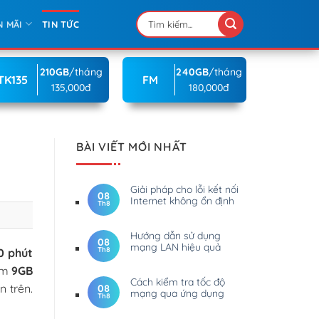
N MÃI
TIN TỨC
210GB
/tháng
240GB
/tháng
TK135
FM
135,000đ
180,000đ
BÀI VIẾT MỚI NHẤT
Giải pháp cho lỗi kết nối
08
Internet không ổn định
Th8
Hướng dẫn sử dụng
08
mạng LAN hiệu quả
Th8
0 phút
hêm
9GB
Cách kiểm tra tốc độ
n trên.
08
mạng qua ứng dụng
Th8