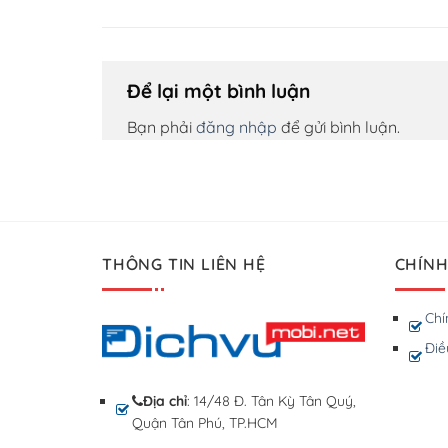
Để lại một bình luận
Bạn phải
đăng nhập
để gửi bình luận.
THÔNG TIN LIÊN HỆ
CHÍNH
Chí
Điề
Địa chỉ
: 14/48 Đ. Tân Kỳ Tân Quý,
Quận Tân Phú, TP.HCM