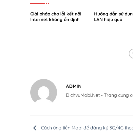
Giải pháp cho lỗi kết nối
Hướng dẫn sử dụ
Internet không ổn định
LAN hiệu quả
ADMIN
DichvuMobi.Net - Trang cung c
Cách ứng tiền Mobi để đăng ký 3G/4G th