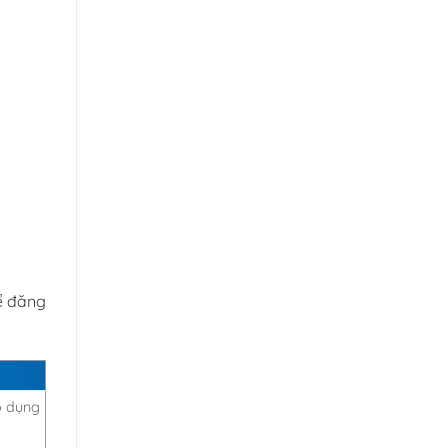
ể đăng
p dụng