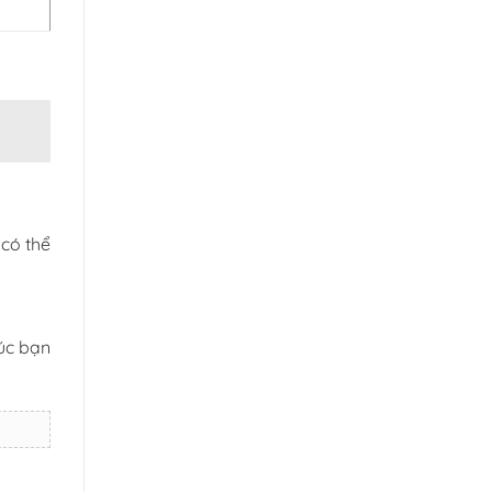
 có thể
úc bạn