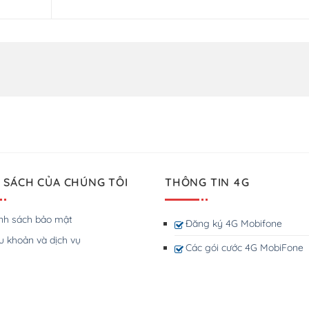
 SÁCH CỦA CHÚNG TÔI
THÔNG TIN 4G
nh sách bảo mật
Đăng ký 4G Mobifone
u khoản và dịch vụ
Các gói cước 4G MobiFone