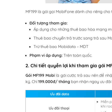
MF199 là gói gọi MobiFone dành cho riêng cho t
Đối tượng tham gia:
Áp dụng cho những thuê bao hòa mạng mớ
Thuê bao chuyển trả trước sang trả sau M
Trừ thuê bao Mobidata – MDT
Phạm vi áp dụng:
Trên toàn quốc.
2. Chi tiết quyền lợi khi tham gia gói M
Gói MF199 Mobi
là gói cước trả sau nên để nh
ký. Chỉ
199.000đ/ tháng
bạn nhận ngay ưu đãi 
Ưu đãi data
Miễn p
khi ro
Ưu đãi thoại