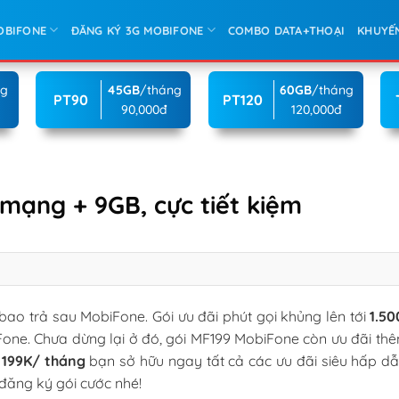
OBIFONE
ĐĂNG KÝ 3G MOBIFONE
COMBO DATA+THOẠI
KHUYẾ
ng
45GB
/tháng
60GB
/tháng
PT90
PT120
90,000đ
120,000đ
 mạng + 9GB, cực tiết kiệm
bao trả sau MobiFone. Gói ưu đãi phút gọi khủng lên tới
1.50
one. Chưa dừng lại ở đó, gói MF199 MobiFone còn ưu đãi t
ỉ
199K/ tháng
bạn sở hữu ngay tất cả các ưu đãi siêu hấp dẫ
đăng ký gói cước nhé!