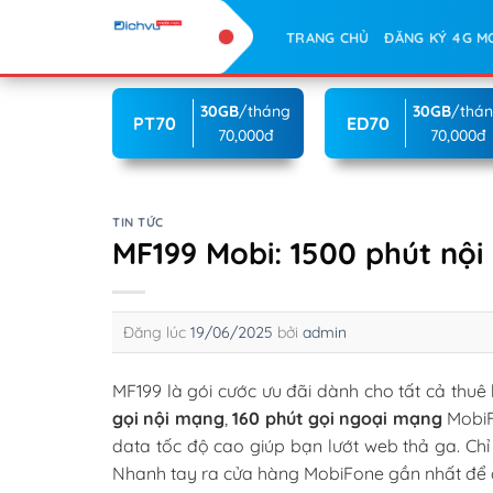
Skip
TRANG CHỦ
ĐĂNG KÝ 4G M
to
content
30GB
/tháng
30GB
/thá
PT70
ED70
70,000đ
70,000đ
TIN TỨC
MF199 Mobi: 1500 phút nội
Đăng lúc
19/06/2025
bởi
admin
MF199 là gói cước ưu đãi dành cho tất cả thuê 
gọi nội mạng
,
160 phút gọi ngoại mạng
MobiF
data tốc độ cao giúp bạn lướt web thả ga. Ch
Nhanh tay ra cửa hàng MobiFone gần nhất để 