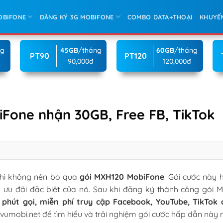
OBIFONE
ĐĂNG KÝ 3G MOBIFONE
COMBO DATA+THOẠI
KHUYẾ
ng
45GB
/tháng
60GB
/tháng
PT90
PT120
90,000đ
120,000đ
Fone nhận 30GB, Free FB, TikTok
 thì không nên bỏ qua
gói MXH120 MobiFone
. Gói cước này h
g ưu đãi đặc biệt của nó. Sau khi đăng ký thành công gói 
 phút gọi, miễn phí truy cập Facebook, YouTube, TikTok c
hvumobi.net để tìm hiểu và trải nghiệm gói cước hấp dẫn này 