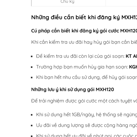
Chu kỳ
Những điều cần biết khi đăng ký MXH
Cú pháp cần biết khi đăng ký gói cước MXH12
Khi cần kiểm tra ưu đãi hay hủy gói bạn cần bi
Để kiểm tra ưu đãi còn lại của gói soạn
:
KT A
Trường hợp bạn muốn hủy gia hạn soạn
:
KG
Khi bạn hết nhu cầu sử dụng, để hủy gói soạn
Những lưu ý khi sử dụng gói MXH120
Để trải nghiệm được gói cước một cách tuyệt vờ
Khi sử dụng hết 1GB/ngày, hệ thống sẽ ngừng
Ưu đãi về dung lượng sẽ được cộng hàng ngày
Khi sử dụng hết ưu đãi về phút gọi, các cuộc 