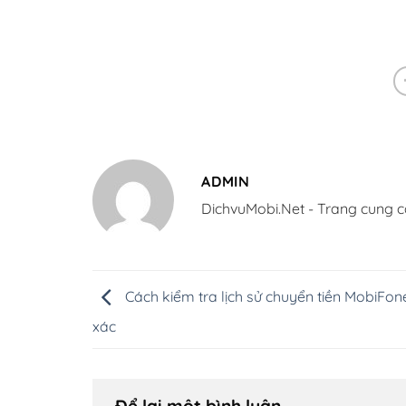
ADMIN
DichvuMobi.Net - Trang cung c
Cách kiểm tra lịch sử chuyển tiền MobiFon
xác