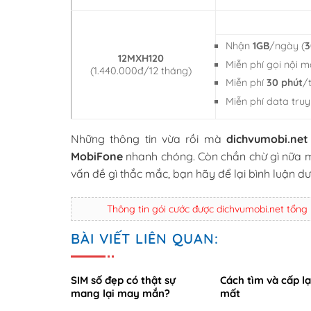
Nhận
1GB
/ngày (
12MXH120
Miễn phí gọi nội 
(1.440.000đ/12 tháng)
Miễn phí
30 phút
/
Miễn phí data tru
Những thông tin vừa rồi mà
dichvumobi.net
MobiFone
nhanh chóng. Còn chần chừ gì nữa m
vấn đề gì thắc mắc, bạn hãy để lại bình luận dướ
Thông tin gói cước được dichvumobi.net tổng
BÀI VIẾT LIÊN QUAN:
SIM số đẹp có thật sự
Cách tìm và cấp lạ
mang lại may mắn?
mất