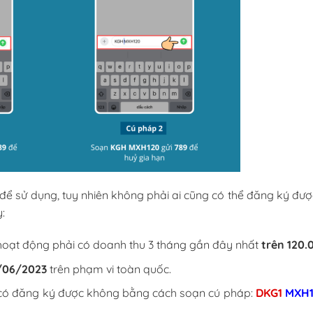
 để sử dụng, tuy nhiên không phải ai cũng có thể đăng ký đư
:
hoạt động phải có doanh thu 3 tháng gần đây nhất
trên 120.
/06/2023
trên phạm vi toàn quốc.
 có đăng ký được không bằng cách soạn cú pháp:
DKG1
MXH1