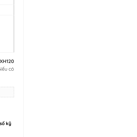
.
MXH120
Nếu có
số kỹ