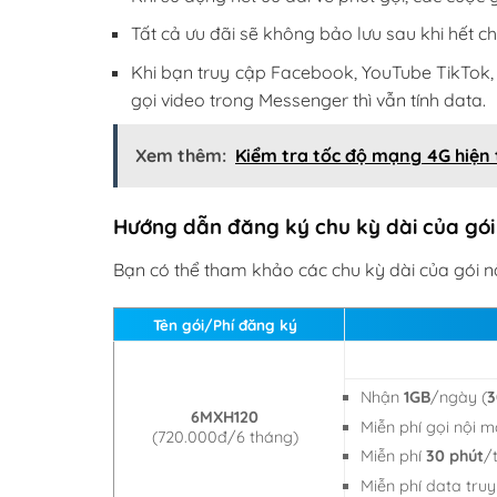
Tất cả ưu đãi sẽ không bảo lưu sau khi hết ch
Khi bạn truy cập Facebook, YouTube TikTok,
gọi video trong Messenger thì vẫn tính data.
Xem thêm:
Kiểm tra tốc độ mạng 4G hiện 
Hướng dẫn đăng ký chu kỳ dài của gó
Bạn có thể tham khảo các chu kỳ dài của gói nà
Tên gói/Phí đăng ký
Nhận
1GB
/ngày (
6MXH120
Miễn phí gọi nội 
(720.000đ/6 tháng)
Miễn phí
30 phút
/
Miễn phí data tru