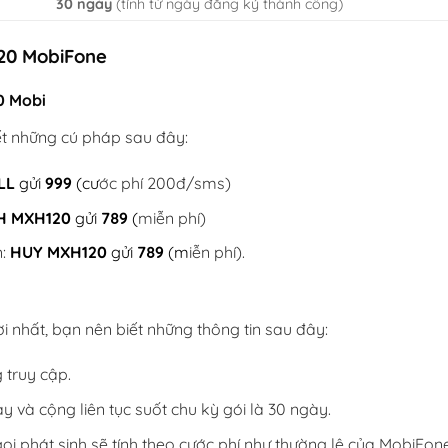
30 ngày
(tính từ ngày đăng ký thành công)
120 MobiFone
0 Mobi
ết những cú pháp sau đây:
LL
gửi
999
(cư
ớc phí 200đ/sms)
H MXH120
gửi
789
(
miễn phí)
:
HUY MXH120
gửi
789
(m
iễn phí).
i nhất, bạn nên biết những thông tin sau đây:
 truy cập.
 và cộng liên tục suốt chu kỳ gói là 30 ngày.
gọi phát sinh sẽ tính theo cước phí như thường lệ của MobiFone