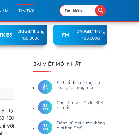
N MÃI
TIN TỨC
210GB
/tháng
240GB
/tháng
TK135
FM
135,000đ
180,000đ
BÀI VIẾT MỚI NHẤT
SIM số đẹp có thật sự
08
mang lại may mắn?
Th8
Cách tìm và cấp lại SIM
08
bị mất
Th8
iện tại
MXH120
Đăng ký gói cước không
hỉ với
08
giới hạn SMS
Th8
nhé!