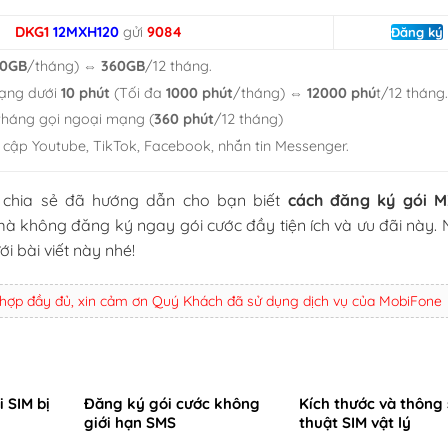
DKG1
12MXH120
gửi
9084
Đăng ký
30GB
/tháng) ⇔
360GB
/12 tháng.
mạng dưới
10 phút
(Tối đa
1000 phút
/tháng) ⇔
12000 phú
t/12 tháng
tháng gọi ngoại mạng (
360 phút
/12 tháng)
y cập Youtube, TikTok, Facebook, nhắn tin Messenger.
chia sẻ đã hướng dẫn cho bạn biết
cách đăng ký gói 
à không đăng ký ngay gói cước đầy tiện ích và ưu đãi này. 
i bài viết này nhé!
 hợp đầy đủ, xin cảm ơn Quý Khách đã sử dụng dịch vụ của MobiFone
i SIM bị
Đăng ký gói cước không
Kích thước và thông 
giới hạn SMS
thuật SIM vật lý