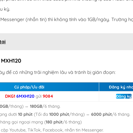
u kỳ.
 Messenger (nhắn tin) thì không tính vào 1GB/ngày. Trường h
tại
i MXH120
y để có những trải nghiệm lâu và tránh bị gián đoạn:
Cú pháp/Ưu đãi
Đăng ký nh
DKG1
6MXH120
gửi
9084
Đăng ký
30GB
/tháng) ⇔
180GB
/6 tháng.
mạng dưới
10 phút
(Tối đa
1000 phút
/tháng) ⇔
6000 phút
/6 tháng.
tháng gọi ngoại mạng (
180 phút
/6 tháng)
y cập Youtube, TikTok, Facebook, nhắn tin Messenger.