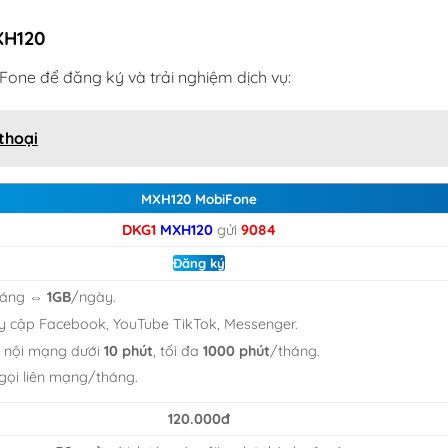
XH120
one để đăng ký và trải nghiệm dịch vụ:
thoại
MXH120 MobiFone
DKG1
MXH120
gửi
9084
Đăng ký
háng ⇔
1GB
/ngày.
uy cập Facebook, YouTube TikTok, Messenger.
i nội mạng dưới
10 phút
, tối đa
1000 phút
/tháng.
gọi liên mạng/tháng.
120.000đ