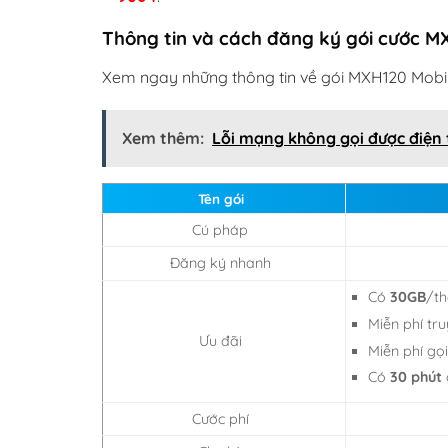
Thông tin và cách đăng ký gói cước M
Xem ngay những thông tin về gói MXH120 MobiF
Xem thêm:
Lỗi mạng không gọi được điện 
Tên gói
Cú pháp
Đăng ký nhanh
Có
30GB
/t
Miễn phí tr
Ưu đãi
Miễn phí gọ
Có
30 phút
Cước phí