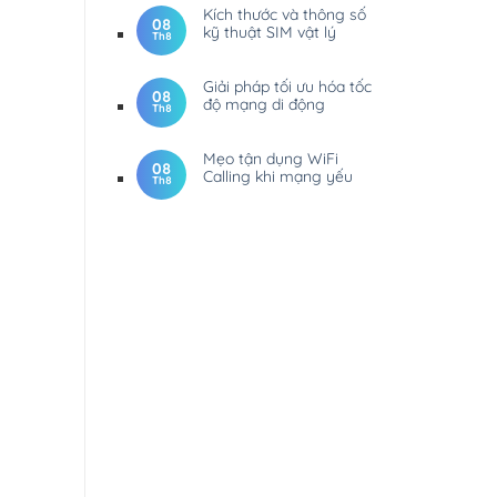
Kích thước và thông số
08
kỹ thuật SIM vật lý
Th8
Giải pháp tối ưu hóa tốc
08
độ mạng di động
Th8
Mẹo tận dụng WiFi
08
Calling khi mạng yếu
Th8