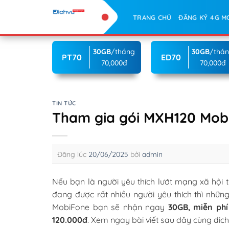
Skip
TRANG CHỦ
ĐĂNG KÝ 4G M
to
content
30GB
/tháng
30GB
/thá
PT70
ED70
70,000đ
70,000đ
TIN TỨC
Tham gia gói MXH120 Mobi
Đăng lúc
20/06/2025
bởi
admin
Nếu bạn là người yêu thích lướt mạng xã hội
đang được rất nhiều người yêu thích thì nhữn
MobiFone bạn sẽ nhận ngay
30GB, miễn phí
120.000đ
. Xem ngay bài viết sau đây cùng dic