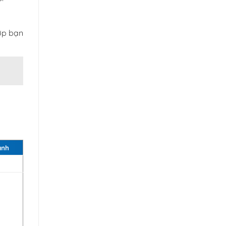
ợp bạn
anh