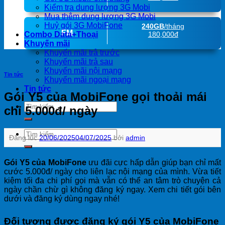
Kiểm tra dung lượng 3G Mobi
Mua thêm dung lượng 3G Mobi
Huỷ gói 3G MobiFone
240GB
/tháng
FM
Combo Data+Thoại
180,000đ
Khuyến mãi
Khuyến mãi trả trước
Khuyến mãi trả sau
Khuyến mãi nội mạng
Tin tức
Khuyến mãi ngoại mạng
Tin tức
Gói Y5 của MobiFone gọi thoải mái
chỉ 5.000đ/ ngày
Đăng lúc
20/06/2025
04/07/2025
bởi
admin
Gói Y5 của MobiFone
ưu đãi cực hấp dẫn giúp bạn chỉ mất
cước 5.000đ/ ngày cho liên lạc nội mạng của mình. Vừa tiết
kiệm tối đa chi phí gọi mà vẫn có thể an tâm trò chuyện cả
ngày chần chừ gì không đăng ký ngay. Xem chi tiết gói bên
dưới và đăng ký dùng ngay nhé!
Đối tượng được đăng ký gói Y5 của MobiFone