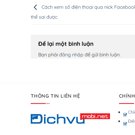
Cách xem số điện thoại qua nick Facebo
thể sai được
Để lại một bình luận
Bạn phải
đăng nhập
để gửi bình luận.
THÔNG TIN LIÊN HỆ
CHÍNH
Chí
Điề