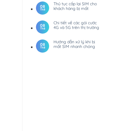
Thủ tục cấp lại SIM cho
08
khách hàng bị mất
Th8
Chi tiết về các gói cước
08
4G và 5G trên thị trường
Th8
Hướng dẫn xử lý khi bị
08
mất SIM nhanh chóng
Th8