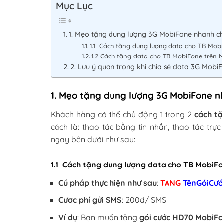
Mục Lục
1. Mẹo tặng dung lượng 3G MobiFone nhanh 
1.1 Cách tặng dung lượng data cho TB Mob
1.2 Cách tặng data cho TB MobiFone trên 
2. Lưu ý quan trọng khi chia sẻ data 3G Mobi
1. Mẹo tặng dung lượng 3G MobiFone 
Khách hàng có thể chủ động 1 trong 2
cách t
cách là: thao tác bằng tin nhắn, thao tác trự
ngay bên dưới như sau:
1.1 Cách tặng dung lượng data cho TB MobiF
Cú pháp thực hiện như sau
:
TANG
TênGóiCư
Cươc phí gửi SMS
: 200đ/ SMS
Ví dụ
: Bạn muốn tặng
gói cước HD70 MobiF