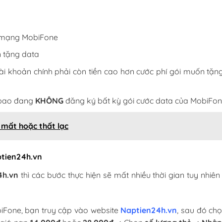
g mạng MobiFone
n tặng data
tài khoản chính phải còn tiền cao hơn cước phí gói muốn tặng
ê bao đang
KHÔNG
đăng ký bất kỳ gói cước data của MobiFon
ị mất hoặc thất lạc
ptien24h.vn
4h.vn
thì các bước thực hiện sẽ mất nhiều thời gian tuy nhiên
biFone, bạn truy cập vào website
Naptien24h.vn
, sau đó ch