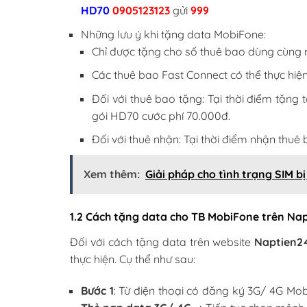
HD70
0905123123
gửi
999
Những lưu ý khi tặng data MobiFone:
Chỉ được tặng cho số thuê bao dùng cùn
Các thuê bao Fast Connect có thể thực hiệ
Đối với thuê bao tặng: Tại thời điểm tặng 
gói HD70 cước phí 70.000đ.
Đối với thuê nhận: Tại thời điểm nhận thu
Xem thêm:
Giải pháp cho tình trạng SIM b
1.2 Cách tặng data cho TB MobiFone trên Na
Đối với cách tặng data trên website
Naptien2
thực hiện. Cụ thể như sau:
Bước 1
: Từ điện thoại có đăng ký 3G/ 4G Mo