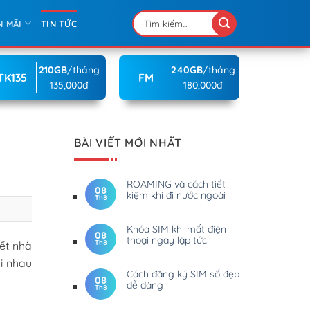
N MÃI
TIN TỨC
210GB
/tháng
240GB
/tháng
TK135
FM
135,000đ
180,000đ
BÀI VIẾT MỚI NHẤT
ROAMING và cách tiết
08
kiệm khi đi nước ngoài
Th8
Khóa SIM khi mất điện
08
thoại ngay lập tức
Th8
iết nhà
i nhau
Cách đăng ký SIM số đẹp
08
dễ dàng
Th8