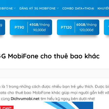
OBIFONE
ĐĂNG KÝ 3G MOBIFONE
COMBO DATA+THOẠI
KHUYẾ
ng
45GB
/tháng
60GB
/tháng
PT90
PT120
90,000đ
120,000đ
4G MobiFone cho thuê bao khác
 là 1 trong những cách được nhiều bạn trẻ yêu thích. Được b
ata cho thuê bao MobiFone khác giúp mọi người gắn kết vớ
y cùng
Dichvumobi.net
tìm hiểu kỹ ngay bên dưới nhé!