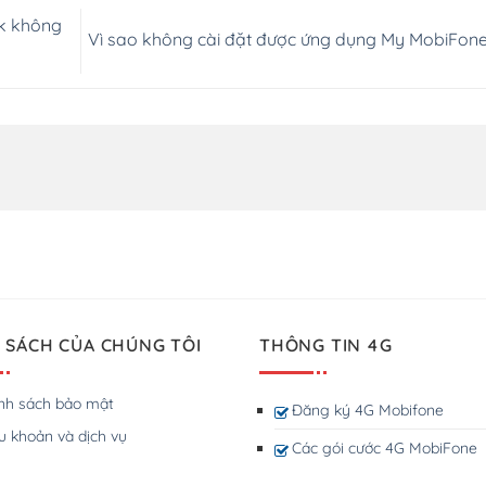
ok không
Vì sao không cài đặt được ứng dụng My MobiFon
 SÁCH CỦA CHÚNG TÔI
THÔNG TIN 4G
nh sách bảo mật
Đăng ký 4G Mobifone
u khoản và dịch vụ
Các gói cước 4G MobiFone