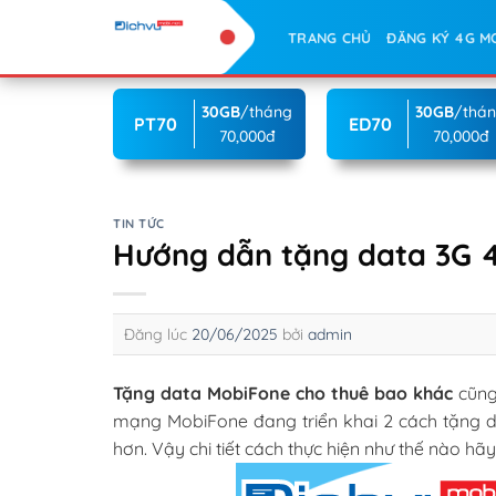
Skip
TRANG CHỦ
ĐĂNG KÝ 4G M
to
content
30GB
/tháng
30GB
/thá
PT70
ED70
70,000đ
70,000đ
TIN TỨC
Hướng dẫn tặng data 3G 
Đăng lúc
20/06/2025
bởi
admin
Tặng data MobiFone cho thuê bao khác
cũng
mạng MobiFone đang triển khai 2 cách tặng d
hơn. Vậy chi tiết cách thực hiện như thế nào hã