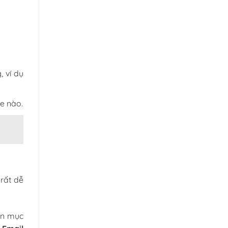
, ví dụ
e nào.
 rất dễ
ọn mục