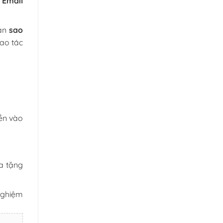
 Email
ạn
sao
ao tác
iền vào
a tặng
nghiệm