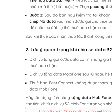
Thẻ nạp data 3G/ 4G
⇒ Tiếp tục chọn mệnh
nhận mã thẻ ( bắt buộc) ⇒ Chọn
phương thứ
Bước 2
: Sau đó bạn hãy kiểm tra tài khoả
chép Mã data
vừa nhận được gửi cho thuê b
để nhận ưu đãi, cụ thể thuê bao nhận soạn t
Sau khi thuê bao nhận thao tác thành công thì
2. Lưu ý quan trọng khi chia sẻ data 
Dịch vụ tặng gói cước data có tính năng gia h
thuê bao nhận.
Dịch vụ tặng data MobiFone sau 10 ngày hệ 
Thuê bao Fast Connect không được tham gi
data MobiFone.
Hãy tận dụng tính năng
tặng data MobiFon
các tiện ích từ dịch vụ 3G MobiFone trọn vẹn nhấ
Thông tin gói cước được dichvumobi.net tổng