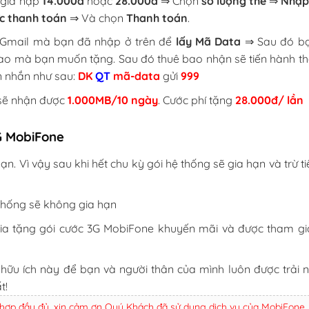
 giá nạp
14.000đ
hoặc
28.000đ
⇒ Chọn
số lượng thẻ
⇒
Nhập
c thanh toán
⇒ Và chọn
Thanh toán
.
n Gmail mà bạn đã nhập ở trên để
lấy Mã Data
⇒ Sau đó b
ao mà bạn muốn tặng. Sau đó thuê bao nhận sẽ tiến hành th
in nhắn như sau:
DK
QT
mã-data
gửi
999
 sẽ nhận được
1.000MB/10 ngày
. Cước phí tặng
28.000đ/ lần
3G MobiFone
ạn. Vì vậy sau khi hết chu kỳ gói hệ thống sẽ gia hạn và trừ t
thống sẽ không gia hạn
a tặng gói cước 3G MobiFone khuyến mãi và được tham gi
e
hữu ích này để bạn và người thân của mình luôn được trải 
t!
 hợp đầy đủ, xin cảm ơn Quý Khách đã sử dụng dịch vụ của MobiFone