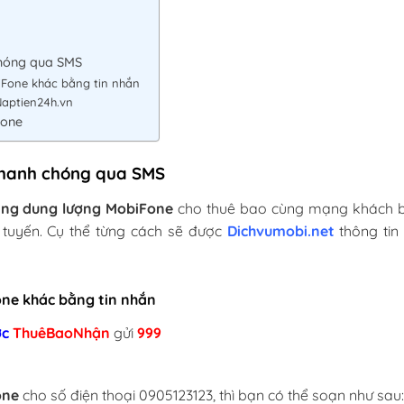
chóng qua SMS
iFone khác bằng tin nhắn
Naptien24h.vn
Fone
nhanh chóng qua SMS
ặng dung lượng MobiFone
cho thuê bao cùng mạng khách 
c tuyến. Cụ thể từng cách sẽ được
Dichvumobi.net
thông tin 
one khác bằng tin nhắn
ớc
ThuêBaoNhận
gửi
999
one
cho số điện thoại 0905123123, thì bạn có thể soạn như sau