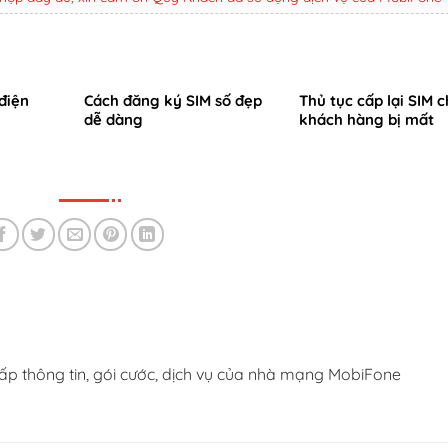
điện
Cách đăng ký SIM số đẹp
Thủ tục cấp lại SIM 
dễ dàng
khách hàng bị mất
ấp thông tin, gói cước, dịch vụ của nhà mạng MobiFone