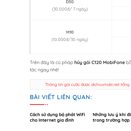
D30
(30.000đ/ 7 ngày)
M10
(10.000đ/30 ngày)
Trên đây là cú pháp
hủy gói C120 MobiFone
bằ
tác ngay nhé!
Thông tin gói cước được dichvumobi.net tổng
BÀI VIẾT LIÊN QUAN:
Cách sử dụng bộ phát WiFi
Những lưu ý khi đ
cho Internet gia đình
trong trường hợp