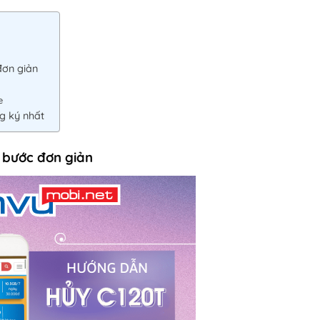
đơn giản
e
g ký nhất
i bước đơn giản