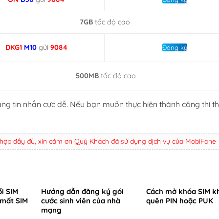
7GB
tốc độ cao
DKG1
M10
gửi
9084
Đăng ký
500MB
tốc độ cao
ng tin nhắn cực dễ. Nếu bạn muốn thực hiện thành công thì t
 hợp đầy đủ, xin cảm ơn Quý Khách đã sử dụng dịch vụ của MobiFone
ổi SIM
Hướng dẫn đăng ký gói
Cách mở khóa SIM kh
 mất SIM
cước sinh viên của nhà
quên PIN hoặc PUK
mạng