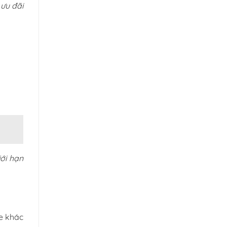
 ưu đãi
ới hạn
e khác