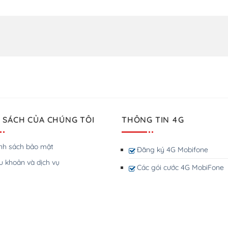
 SÁCH CỦA CHÚNG TÔI
THÔNG TIN 4G
nh sách bảo mật
Đăng ký 4G Mobifone
u khoản và dịch vụ
Các gói cước 4G MobiFone