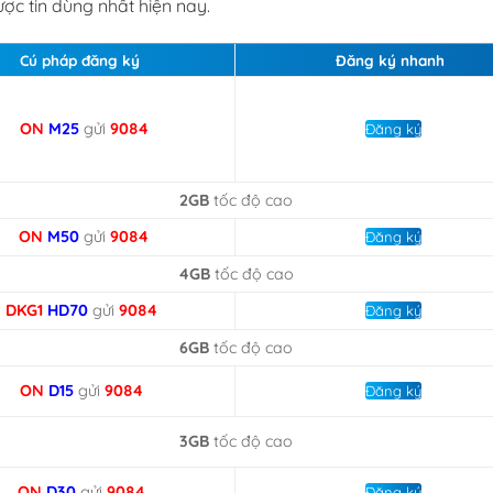
ược tin dùng nhất hiện nay.
Cú pháp đăng ký
Đăng ký nhanh
ON
M25
gửi
9084
Đăng ký
2GB
tốc độ cao
ON
M50
gửi
9084
Đăng ký
4GB
tốc độ cao
DKG1
HD70
gửi
9084
Đăng ký
6GB
tốc độ cao
ON
D15
gửi
9084
Đăng ký
3GB
tốc độ cao
ON
D30
gửi
9084
Đăng ký