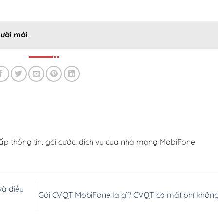
ười mới
ấp thông tin, gói cước, dịch vụ của nhà mạng MobiFone
à điều
Gói CVQT MobiFone là gì? CVQT có mất phí khôn