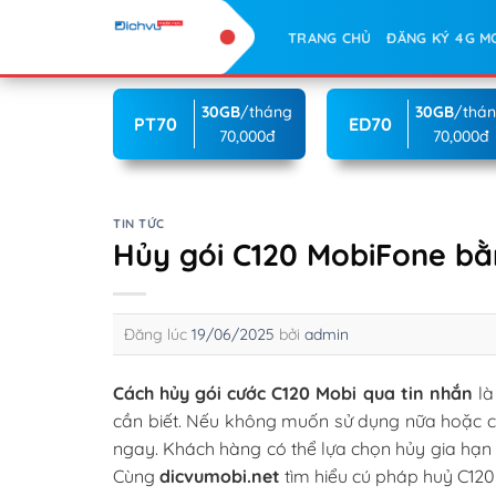
Skip
TRANG CHỦ
ĐĂNG KÝ 4G M
to
content
30GB
/tháng
30GB
/thá
PT70
ED70
70,000đ
70,000đ
TIN TỨC
Hủy gói C120 MobiFone bằ
Đăng lúc
19/06/2025
bởi
admin
Cách hủy gói cước C120 Mobi qua tin nhắn
là
cần biết. Nếu không muốn sử dụng nữa hoặc có
ngay. Khách hàng có thể lựa chọn hủy gia hạn 
Cùng
dicvumobi.net
tìm hiểu cú pháp huỷ C120