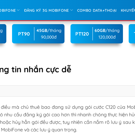
OBIFONE
ĐĂNG KÝ 3G MOBIFONE
COMBO DATA+THOẠI
KHUYẾ
ng
45GB
/tháng
60GB
/tháng
PT90
PT120
90,000đ
120,000đ
ng tin nhắn cực dễ
 điều mà chủ thuê bao đang sử dụng gói cước C120 của Mo
 nhu cầu đăng ký gói cao hơn thì nhanh chóng thực hiện hủ
hoặc hủy hẳn gói đều được, tuy nhiên cần nắm rõ lưu ý sau k
 MobiFone và các lưu ý quan trọng.