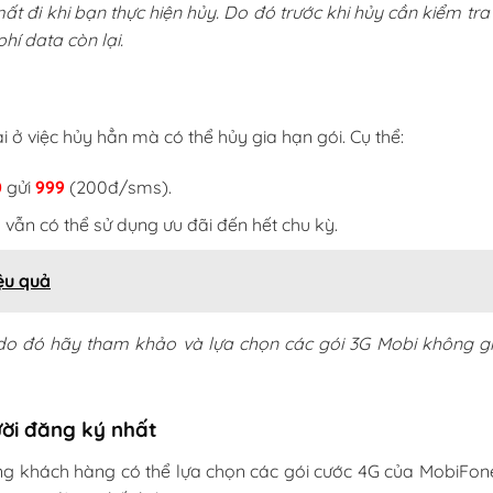
t đi khi bạn thực hiện hủy. Do đó trước khi hủy cần kiểm tra
hí data còn lại.
i ở việc hủy hẳn mà có thể hủy gia hạn gói. Cụ thể:
0
gửi
999
(200đ/sms).
 vẫn có thể sử dụng ưu đãi đến hết chu kỳ.
ệu quả
 do đó hãy tham khảo và lựa chọn các gói 3G Mobi không gi
ười đăng ký nhất
g khách hàng có thể lựa chọn các gói cước 4G của MobiFon