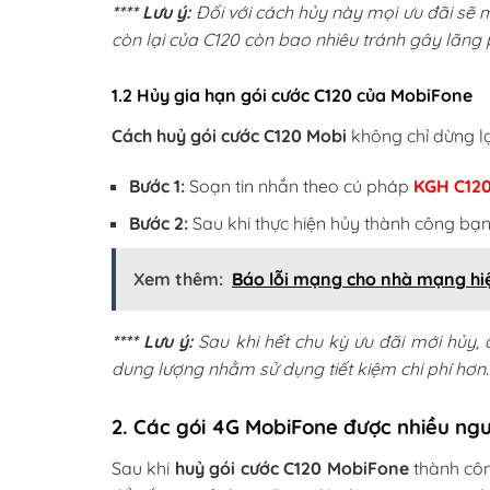
**** Lưu ý:
Đối với cách hủy này mọi ưu đãi sẽ mấ
còn lại của C120 còn bao nhiêu tránh gây lãng p
1.2 Hủy gia hạn gói cước C120 của MobiFone
Cách huỷ gói cước C120 Mobi
không chỉ dừng lạ
Bước 1:
Soạn tin nhắn theo cú pháp
KGH C12
Bước 2:
Sau khi thực hiện hủy thành công bạn
Xem thêm:
Báo lỗi mạng cho nhà mạng hi
**** Lưu ý:
Sau khi hết chu kỳ ưu đãi mới hủy,
dung lượng nhằm sử dụng tiết kiệm chi phí hơn.
2. Các gói 4G MobiFone được nhiều ng
Sau khi
huỷ gói cước C120 MobiFone
thành côn