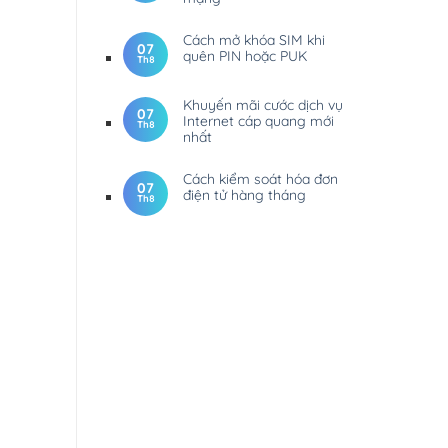
Cách mở khóa SIM khi
07
quên PIN hoặc PUK
Th8
Khuyến mãi cước dịch vụ
07
Internet cáp quang mới
Th8
nhất
Cách kiểm soát hóa đơn
07
điện tử hàng tháng
Th8