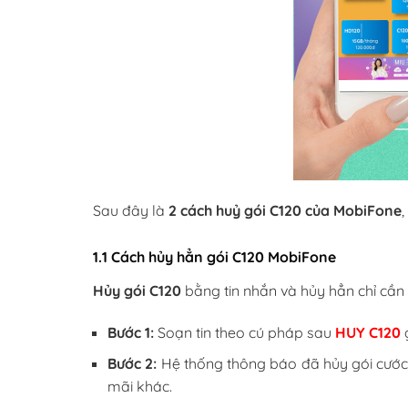
Sau đây là
2 cách huỷ gói C120 của MobiFone
1.1 Cách hủy hẳn gói C120 MobiFone
Hủy gói C120
bằng tin nhắn và hủy hẳn chỉ cần 
Bước 1:
Soạn tin theo cú pháp sau
HUY C120
Bước 2:
Hệ thống thông báo đã hủy gói cước
mãi khác.