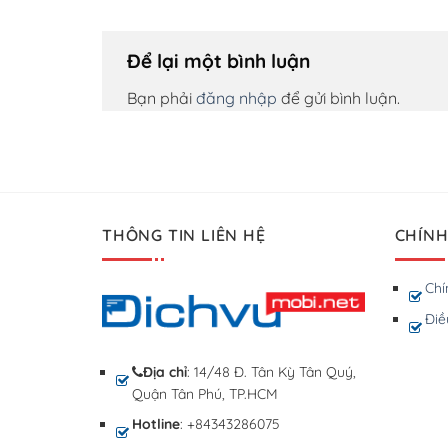
Để lại một bình luận
Bạn phải
đăng nhập
để gửi bình luận.
THÔNG TIN LIÊN HỆ
CHÍNH
Chí
Điề
Địa chỉ
: 14/48 Đ. Tân Kỳ Tân Quý,
Quận Tân Phú, TP.HCM
Hotline
: +84343286075