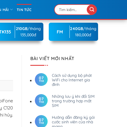
N MÃI
TIN TỨC
210GB
/tháng
240GB
/tháng
TK135
FM
135,000đ
180,000đ
BÀI VIẾT MỚI NHẤT
Cách sử dụng bộ phát
07
WiFi cho Internet gia
Th8
đình
Những lưu ý khi đổi SIM
07
biFone
trong trường hợp mất
Th8
SIM
y C120
hi hủy.
Hướng dẫn đăng ký gói
07
cước sinh viên của nhà
Th8
mạng