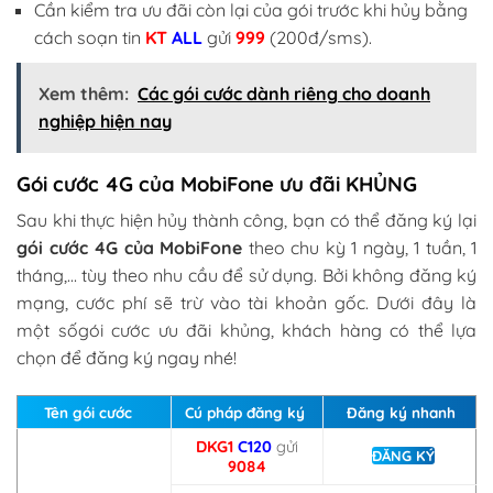
Cần kiểm tra ưu đãi còn lại của gói trước khi hủy bằng
cách soạn tin
KT
ALL
gửi
999
(200đ/sms).
Xem thêm:
Các gói cước dành riêng cho doanh
nghiệp hiện nay
Gói cước 4G của MobiFone ưu đãi KHỦNG
Sau khi thực hiện hủy thành công, bạn có thể đăng ký lại
gói cước 4G của MobiFone
theo chu kỳ 1 ngày, 1 tuần, 1
tháng,… tùy theo nhu cầu để sử dụng. Bởi không đăng ký
mạng, cước phí sẽ trừ vào tài khoản gốc. Dưới đây là
một sốgói cước ưu đãi khủng, khách hàng có thể lựa
chọn để đăng ký ngay nhé!
Tên gói cước
Cú pháp đăng ký
Đăng ký nhanh
DKG1
C120
gửi
ĐĂNG KÝ
9084