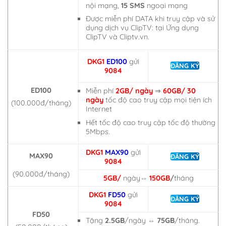
nội mạng,
15 SMS
ngoại mạng
Được miễn phí DATA khi truy cập và sử
dụng dịch vụ ClipTV: tại Ứng dụng
ClipTV và Cliptv.vn.
DKG1
ED100
gửi
ĐĂNG KÝ
9084
ED100
Miễn phí
2GB/ ngày
⇒
60GB/ 30
ngày
tốc độ cao truy cập mọi tiện ích
(100.000đ/tháng)
Internet
Hết tốc độ cao truy cập tốc độ thường
5Mbps.
DKG1
MAX90
gửi
MAX90
ĐĂNG KÝ
9084
(90.000đ/tháng)
5GB/
ngày
⇔
150GB
/
tháng
DKG1
FD50
gửi
ĐĂNG KÝ
9084
FD50
Tặng
2.5GB
/ngày ⇔
75GB
/tháng.