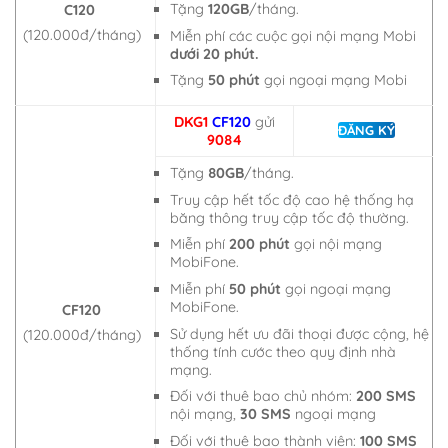
Tặng
120GB
/tháng.
C120
(120.000đ/tháng)
Miễn phí các cuộc gọi nội mạng Mobi
dưới 20 phút.
Tặng
50 phút
gọi ngoại mạng Mobi
DKG1
CF120
gửi
ĐĂNG KÝ
9084
Tặng
80GB
/tháng.
Truy cập hết tốc độ cao hệ thống hạ
băng thông truy cập tốc độ thường.
Miễn phí
200 phút
gọi nội mạng
MobiFone.
Miễn phí
50 phút
gọi ngoại mạng
MobiFone.
CF120
Sử dụng hết ưu đãi thoại được cộng, hệ
(120.000đ/tháng)
thống tính cước theo quy định nhà
mạng.
Đối với thuê bao chủ nhóm:
200 SMS
nội mạng,
30 SMS
ngoại mạng
Đối với thuê bao thành viên:
100 SMS