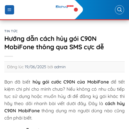
Skip
to
content
TIN TỨC
Hướng dẫn cách hủy gói C90N
MobiFone thông qua SMS cực dễ
Đăng lúc
19/06/2025
bởi
admin
Bạn đã biết
hủy gói cước C90N của Mobi
F
one
để tiết
kiệm chi phí cho mình chưa? Nếu không có nhu cầu tiếp
tục sử dụng hoặc muốn hủy đi để đăng ký gói khác thì
hãy theo dõi nhanh bài viết dưới đây. Đây là
cách hủy
C90N MobiFone
thông dụng mà người dùng nào cũng
cần phải biết.