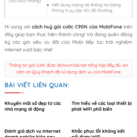
(50.000/tháng)
Hết dung lượng hệ thống hạ băng
thông truy cập tốc độ thường.
Hi vọng với
cách huỷ gói cước C90N của MobiFone
trên
đây giúp bạn thực hiện thành công! Và đừng quên đăng
ký các gói siêu ưu đãi của Mobi tiếp tục trải nghiệm
internet vượt bậc nhé!
Thông tin gói cước được dichvumobi.net tổng hợp đầy đủ, xin
cảm ơn Quý Khách đã sử dụng dịch vụ của MobiFone
BÀI VIẾT LIÊN QUAN:
Khuyến mãi số đẹp từ các
Tìm hiểu về các loại thiết bị
nhà mạng di động
phát WiFi phổ biến
Đánh giá dịch vụ Internet
Khắc phục lỗi không kết
doanh nghiệp hiện nay
nối được WiFi