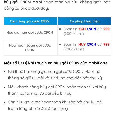
hủy gói C90N Mobi
hoàn toàn và hủy không gian hạn
bằng cú pháp dưới đây.
Cách hủy gói cước C90N
Cú pháp thực hiện
Soạn tin
KGH
C90N
gửi
999
Hủy gia hạn gói cước C90N
(200đ/sms).
Soạn tin
HUY
C90N
gửi
999
Hủy hoàn toàn gói cước
(200đ/sms)
C90N
Một số lưu ý khi thực hiện hủy gói C90N của MobiFone
Khi thuê bao hủy gia hạn gói cước C90N Mobi, hệ
thống sẽ giữ ưu đãi và sử dụng cho đến hết chu kỳ.
Nếu khách hàng hủy gói C90N hoàn toàn thì khi hủy
thành công, mọi ưu đãi đều bị hủy.
Cần hủy gói cước hoàn toàn khi sắp hết chu kỳ để
tránh lãng phí ưu đãi được cộng.