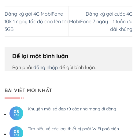
Đăng ký gói 4G MobiFone
Đăng ký gói cước 4G
10k 1 ngày tốc độ cao lên tới
MobiFone 7 ngày – 1 tuần ưu
3GB
đãi khủng
Để lại một bình luận
Bạn phải
đăng nhập
để gửi bình luận.
BÀI VIẾT MỚI NHẤT
Khuyến mãi số đẹp từ các nhà mạng di động
08
Th8
Tìm hiểu về các loại thiết bị phát WiFi phổ biến
08
Th8