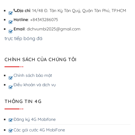
Địa chỉ
: 14/48 Đ. Tân Kỳ Tân Quý, Quận Tân Phú, TP.HCM
Hotline
: +84343286075
Email
: dichvumbi2025@gmail.com
trực tiếp bóng đá
CHÍNH SÁCH CỦA CHÚNG TÔI
Chính sách bảo mật
Điều khoản và dịch vụ
THÔNG TIN 4G
Đăng ký 4G Mobifone
Các gói cước 4G MobiFone