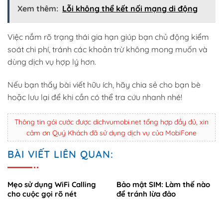
Xem thêm:
Lỗi không thể kết nối mạng di động
Việc nắm rõ trạng thái gia hạn giúp bạn chủ động kiểm
soát chi phí, tránh các khoản trừ không mong muốn và
dùng dịch vụ hợp lý hơn.
Nếu bạn thấy bài viết hữu ích, hãy chia sẻ cho bạn bè
hoặc lưu lại để khi cần có thể tra cứu nhanh nhé!
Thông tin gói cước được dichvumobi.net tổng hợp đầy đủ, xin
cảm ơn Quý Khách đã sử dụng dịch vụ của MobiFone
BÀI VIẾT LIÊN QUAN:
Mẹo sử dụng WiFi Calling
Bảo mật SIM: Làm thế nào
cho cuộc gọi rõ nét
để tránh lừa đảo