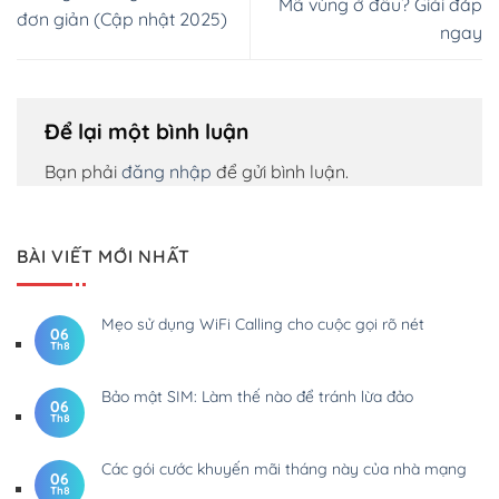
Mã vùng ở đâu? Giải đáp
đơn giản (Cập nhật 2025)
ngay
Để lại một bình luận
Bạn phải
đăng nhập
để gửi bình luận.
BÀI VIẾT MỚI NHẤT
Mẹo sử dụng WiFi Calling cho cuộc gọi rõ nét
06
Th8
Bảo mật SIM: Làm thế nào để tránh lừa đảo
06
Th8
Các gói cước khuyến mãi tháng này của nhà mạng
06
Th8