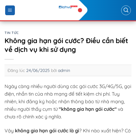
Skip
to
content
TIN TỨC
Không gia hạn gói cước? Điều cần biết
về dịch vụ khi sử dụng
Đăng lúc
24/06/2025
bởi
admin
Ngày càng nhiều người dùng các gói cước 3G/4G/5G, gọi
điện, nhắn tin của nhà mạng để tiết kiệm chi phí. Tuy
nhiên, khi đăng ký hoặc nhận thông báo từ nhà mạng,
nhiều người thấy cụm từ
“không gia hạn gói cước”
và
chưa rõ chính xác ý nghĩa.
Vậy
không gia hạn gói cước là gì
? Khi nào xuất hiện? Có