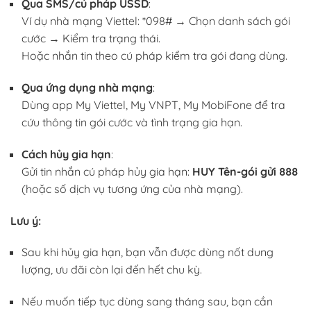
Qua SMS/cú pháp USSD
:
Ví dụ nhà mạng Viettel: *098# → Chọn danh sách gói
cước → Kiểm tra trạng thái.
Hoặc nhắn tin theo cú pháp kiểm tra gói đang dùng.
Qua ứng dụng nhà mạng
:
Dùng app My Viettel, My VNPT, My MobiFone để tra
cứu thông tin gói cước và tình trạng gia hạn.
Cách hủy gia hạn
:
Gửi tin nhắn cú pháp hủy gia hạn:
HUY Tên-gói gửi 888
(hoặc số dịch vụ tương ứng của nhà mạng).
Lưu ý:
Sau khi hủy gia hạn, bạn vẫn được dùng nốt dung
lượng, ưu đãi còn lại đến hết chu kỳ.
Nếu muốn tiếp tục dùng sang tháng sau, bạn cần