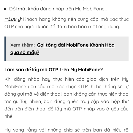
Đổi mật khẩu đăng nhập trên My MobiFone…
**Lưu ý
:
Khách hàng không nên cung cấp mã xác thực
OTP cho người khác để đảm bảo bảo mật ứng dụng.
Xem thêm:
Gọi tổng đài MobiFone Khánh Hòa
qua số mấy?
Làm sao để lấy mã OTP trên My MobiFone?
Khi đăng nhập hay thực hiện các giao dịch trên My
MobiFone yêu cầu mã xác nhận OTP thì hệ thống sẽ tự
động gửi mã về điện thoại, bạn không cần thực hiện thao
tác gì. Tuy nhiên, bạn đừng quên truy cập vào hộp thư
đến trên điện thoại để lấy mã OTP nhập vào ô yêu cầu
nhé.
Hy vọng rằng với những chia sẻ trên bạn đã hiểu rõ