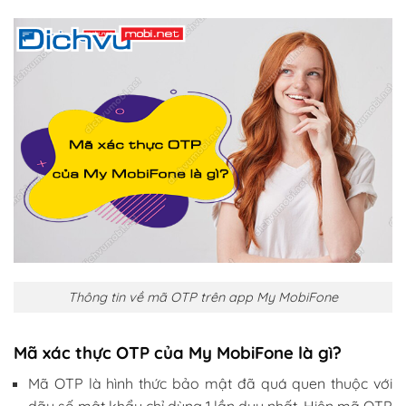
Thông tin về mã OTP trên app My MobiFone
Mã xác thực OTP của My MobiFone là gì?
Mã OTP là hình thức bảo mật đã quá quen thuộc với
dãy số mật khẩu chỉ dùng 1 lần duy nhất. Hiện mã OTP