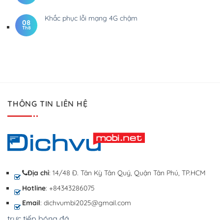
Khắc phục lỗi mạng 4G chậm
08
Th8
THÔNG TIN LIÊN HỆ
Địa chỉ
: 14/48 Đ. Tân Kỳ Tân Quý, Quận Tân Phú, TP.HCM
Hotline
: +84343286075
Email
: dichvumbi2025@gmail.com
trực tiếp bóng đá