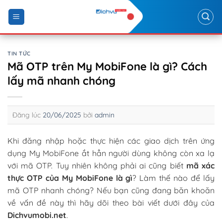
Skip
to
content
TIN TỨC
Mã OTP trên My MobiFone là gì? Cách
lấy mã nhanh chóng
Đăng lúc
20/06/2025
bởi
admin
Khi đăng nhập hoặc thực hiện các giao dịch trên ứng
dụng My MobiFone ắt hẳn người dùng không còn xa lạ
với mã OTP. Tuy nhiên không phải ai cũng biết
mã xác
thực OTP của My MobiFone là gì
? Làm thế nào để lấy
mã OTP nhanh chóng? Nếu bạn cũng đang băn khoăn
về vấn đề này thì hãy dõi theo bài viết dưới đây của
Dichvumobi.net
.