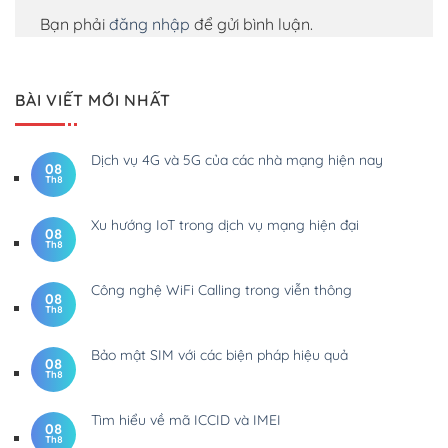
Bạn phải
đăng nhập
để gửi bình luận.
BÀI VIẾT MỚI NHẤT
Dịch vụ 4G và 5G của các nhà mạng hiện nay
08
Th8
Xu hướng IoT trong dịch vụ mạng hiện đại
08
Th8
Công nghệ WiFi Calling trong viễn thông
08
Th8
Bảo mật SIM với các biện pháp hiệu quả
08
Th8
Tìm hiểu về mã ICCID và IMEI
08
Th8