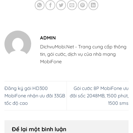
ADMIN
DichvuMobi.Net - Trang cung cấp thông
tin, gói cước, dịch vụ của nhà mạng
MobiFone
Đăng ký gói HD300
Gói cước 8P MobiFone ưu
MobiFone nhận ưu đãi 33GB
đãi sốc 2048MB, 1500 phút,
tốc độ cao
1500 sms
Để lại một bình luận