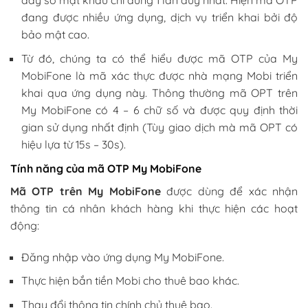
đang được nhiều ứng dụng, dịch vụ triển khai bởi độ
bảo mật cao.
Từ đó, chúng ta có thể hiểu được mã OTP của My
MobiFone là mã xác thực được nhà mạng Mobi triển
khai qua ứng dụng này. Thông thường mã OPT trên
My MobiFone có 4 – 6 chữ số và được quy định thời
gian sử dụng nhất định (Tùy giao dịch mà mã OPT có
hiệu lựa từ 15s – 30s).
Tính năng của mã OTP My MobiFone
Mã OTP trên My MobiFone
được dùng để xác nhận
thông tin cá nhân khách hàng khi thực hiện các hoạt
động:
Đăng nhập vào ứng dụng My MobiFone.
Thực hiện bắn tiền Mobi cho thuê bao khác.
Thay đổi thông tin chính chủ thuê bao.