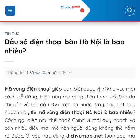
Skip
to
content
TIN TỨC
Đầu số điện thoại bàn Hà Nội là bao
nhiêu?
Đăng lúc
19/06/2025
bởi
admin
Mã vùng điện thoại
giúp bạn biết được vị trí khu vực một
cách dễ dàng. Hiện nay mã vùng điện thoại cố định đã
chuyển về hết đầu 02x trên cả nước. Vậy sau đợt quy
hoạch này thì
mã vùng điện thoại Hà Nội là bao nhiêu
?
Cách gọi điện như thế nào? Chính vì mới quy hoạch và
còn nhiều điều mới mẻ nên người dùng không thế nắm
rõ được. Vì vậy hãy cùng
dichvumobi.net
lưu ngay mã