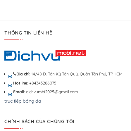
THÔNG TIN LIÊN HỆ
Địa chỉ
: 14/48 Đ. Tân Kỳ Tân Quý, Quận Tân Phú, TP.HCM
Hotline
: +84343286075
Email
: dichvumbi2025@gmail.com
trực tiếp bóng đá
CHÍNH SÁCH CỦA CHÚNG TÔI