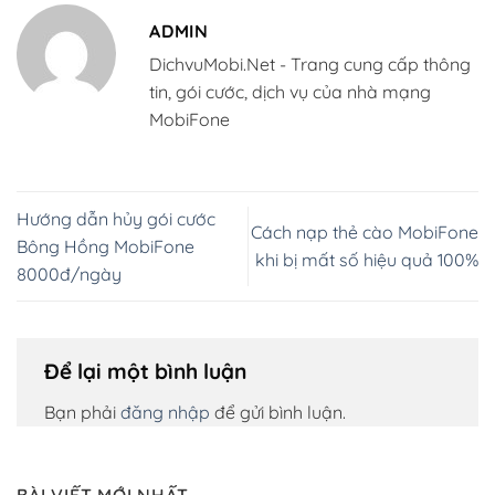
ADMIN
DichvuMobi.Net - Trang cung cấp thông
tin, gói cước, dịch vụ của nhà mạng
MobiFone
Hướng dẫn hủy gói cước
Cách nạp thẻ cào MobiFone
Bông Hồng MobiFone
khi bị mất số hiệu quả 100%
8000đ/ngày
Để lại một bình luận
Bạn phải
đăng nhập
để gửi bình luận.