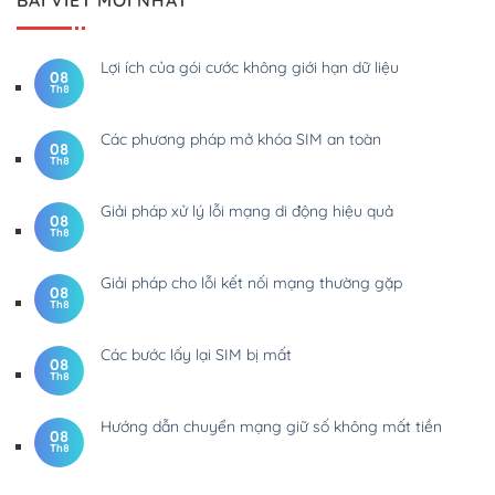
BÀI VIẾT MỚI NHẤT
Lợi ích của gói cước không giới hạn dữ liệu
08
Th8
Các phương pháp mở khóa SIM an toàn
08
Th8
Giải pháp xử lý lỗi mạng di động hiệu quả
08
Th8
Giải pháp cho lỗi kết nối mạng thường gặp
08
Th8
Các bước lấy lại SIM bị mất
08
Th8
Hướng dẫn chuyển mạng giữ số không mất tiền
08
Th8