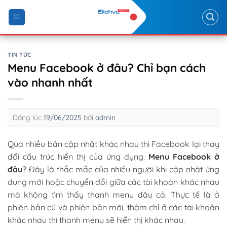
Skip
to
content
TIN TỨC
Menu Facebook ở đâu? Chỉ bạn cách
vào nhanh nhất
Đăng lúc
19/06/2025
bởi
admin
Qua nhiều bản cập nhật khác nhau thì Facebook lại thay
đổi cấu trúc hiển thị của ứng dụng.
Menu Facebook ở
đâu
? Đây là thắc mắc của nhiều người khi cập nhật ứng
dụng mới hoặc chuyển đổi giữa các tài khoản khác nhau
mà không tìm thấy thanh menu đâu cả. Thực tế là ở
phiên bản cũ và phiên bản mới, thậm chỉ ở các tài khoản
khác nhau thì thanh menu sẽ hiển thị khác nhau.