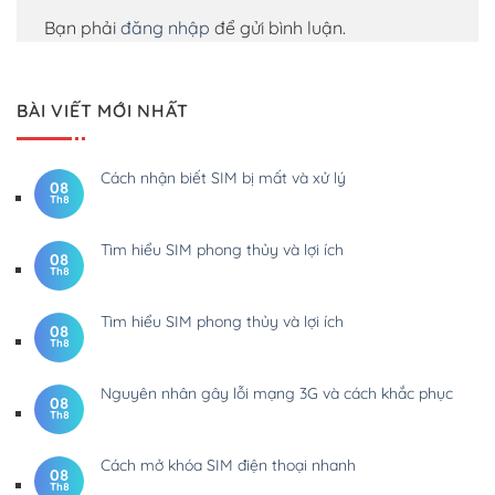
Bạn phải
đăng nhập
để gửi bình luận.
BÀI VIẾT MỚI NHẤT
Cách nhận biết SIM bị mất và xử lý
08
Th8
Tìm hiểu SIM phong thủy và lợi ích
08
Th8
Tìm hiểu SIM phong thủy và lợi ích
08
Th8
Nguyên nhân gây lỗi mạng 3G và cách khắc phục
08
Th8
Cách mở khóa SIM điện thoại nhanh
08
Th8