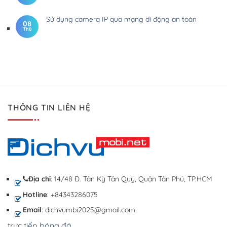
Sử dụng camera IP qua mạng di động an toàn
08
Th8
THÔNG TIN LIÊN HỆ
Địa chỉ
: 14/48 Đ. Tân Kỳ Tân Quý, Quận Tân Phú, TP.HCM
Hotline
: +84343286075
Email
: dichvumbi2025@gmail.com
trực tiếp bóng đá