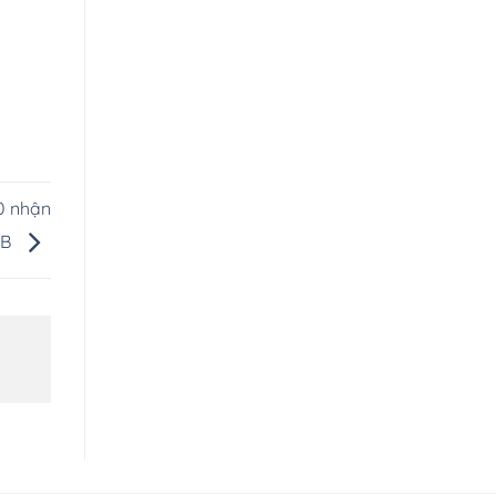
0 nhận
GB