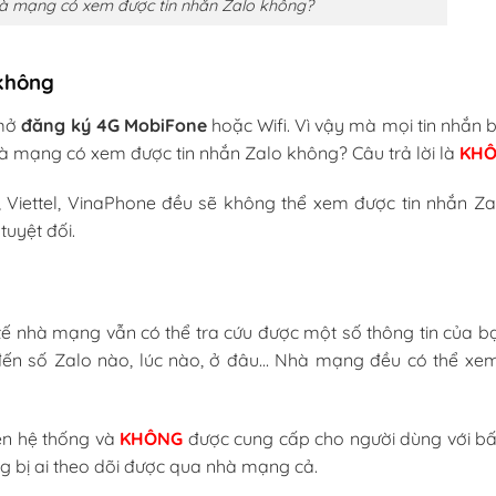
à mạng có xem được tin nhắn Zalo không?
không
 mở
đăng ký 4G MobiFone
hoặc Wifi. Vì vậy mà mọi tin nhắn 
 Nhà mạng có xem được tin nhắn Zalo không? Câu trả lời là
KH
iettel, VinaPhone đều sẽ không thể xem được tin nhắn Za
tuyệt đối.
ế nhà mạng vẫn có thể tra cứu được một số thông tin của bạ
 đến số Zalo nào, lúc nào, ở đâu… Nhà mạng đều có thể xe
ên hệ thống và
KHÔNG
được cung cấp cho người dùng với bất
g bị ai theo dõi được qua nhà mạng cả.