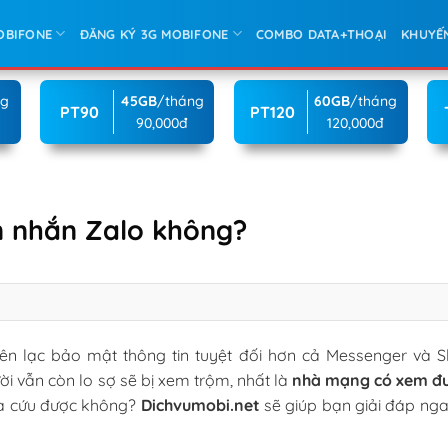
OBIFONE
ĐĂNG KÝ 3G MOBIFONE
COMBO DATA+THOẠI
KHUYẾ
ng
45GB
/tháng
60GB
/tháng
PT90
PT120
90,000đ
120,000đ
n nhắn Zalo không?
ên lạc bảo mật thông tin tuyệt đối hơn cả Messenger và S
ời vẫn còn lo sợ sẽ bị xem trộm, nhất là
nhà mạng có xem đư
ra cứu được không?
Dichvumobi.net
sẽ giúp bạn giải đáp nga