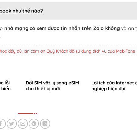
ebook như thế nào?
áp
nhà mạng có xem được tin nhắn trên Zalo không
và an 
!
 hợp đầy đủ, xin cảm ơn Quý Khách đã sử dụng dịch vụ của MobiFone
c lỗi
Đổi SIM vật lý sang eSIM
Lợi ích của Internet
 biến
cho thiết bị mới
nghiệp hiện đại