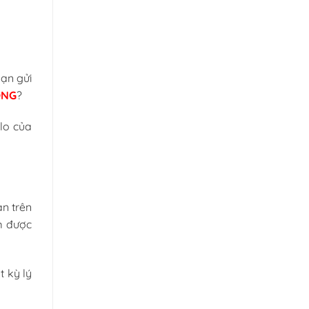
bạn gửi
ÔNG
?
lo của
n trên
m được
 kỳ lý