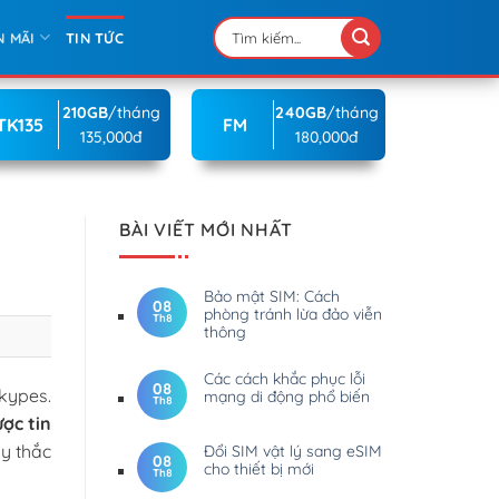
N MÃI
TIN TỨC
210GB
/tháng
240GB
/tháng
TK135
FM
135,000đ
180,000đ
BÀI VIẾT MỚI NHẤT
Bảo mật SIM: Cách
08
phòng tránh lừa đảo viễn
Th8
thông
Các cách khắc phục lỗi
08
kypes.
mạng di động phổ biến
Th8
ợc tin
y thắc
Đổi SIM vật lý sang eSIM
08
cho thiết bị mới
Th8