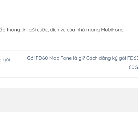
ấp thông tin, gói cước, dịch vụ của nhà mạng MobiFone
Gói FD60 MobiFone là gì? Cách đăng ký gói FD6
g gói
60