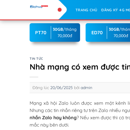
Skip
TRANG CHỦ
ĐĂNG KÝ 4G M
to
content
30GB
/tháng
30GB
/thá
PT70
ED70
70,000đ
70,000đ
TIN TỨC
Nhà mạng có xem được ti
Đăng lúc
20/06/2025
bởi
admin
Mạng xã hội Zalo luôn được xem một kênh li
Nhưng các tin nhắn riêng tư trên Zalo nhiều ngư
nhắn Zalo hay không
? Nếu xem được thì có t
mắc này bên dưới.