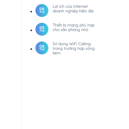
Lợi ích của Internet
08
doanh nghiệp hiện đại
Th8
Thiết bị mạng phù hợp
08
cho văn phòng nhỏ
Th8
Sử dụng WiFi Calling
08
trong trường hợp sóng
Th8
kém