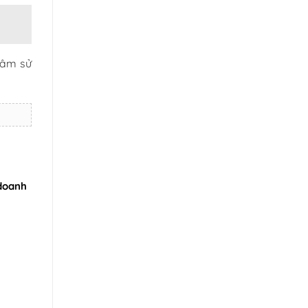
tâm sử
 doanh