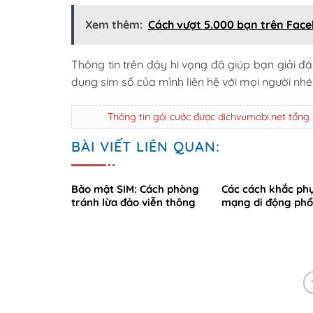
Xem thêm:
Cách vượt 5.000 bạn trên Fac
Thông tin trên đây hi vọng đã giúp bạn giải đ
dụng sim số của mình liên hệ với mọi người nhé
Thông tin gói cước được dichvumobi.net tổng
BÀI VIẾT LIÊN QUAN:
Bảo mật SIM: Cách phòng
Các cách khắc phụ
tránh lừa đảo viễn thông
mạng di động phổ