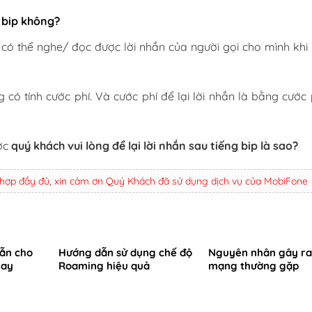
g bip không?
n có thể nghe/ đọc được lời nhắn của người gọi cho mình khi
g có tính cước phí. Và cước phí để lại lời nhắn là bằng cước 
ược
quý khách vui lòng để lại lời nhắn sau tiếng bip là sao?
 hợp đầy đủ, xin cảm ơn Quý Khách đã sử dụng dịch vụ của MobiFone
ẫn cho
Hướng dẫn sử dụng chế độ
Nguyên nhân gây ra 
nay
Roaming hiệu quả
mạng thường gặp