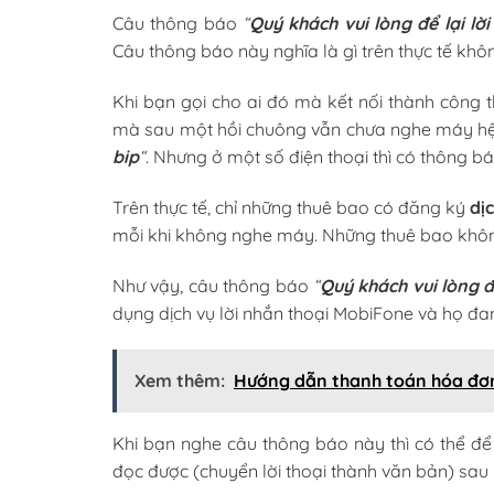
Câu thông báo
“
Quý khách vui lòng để lại lờ
Câu thông báo này nghĩa là gì trên thực tế khôn
Khi bạn gọi cho ai đó mà kết nối thành công 
mà sau một hồi chuông vẫn chưa nghe máy h
bip
“
. Nhưng ở một số điện thoại thì có thông bá
Trên thực tế, chỉ những thuê bao có đăng ký
dị
mỗi khi không nghe máy. Những thuê bao khôn
Như vậy, câu thông báo
“
Q
uý khách vui lòng đ
dụng dịch vụ lời nhắn thoại MobiFone và họ đ
Xem thêm:
Hướng dẫn thanh toán hóa đơn
Khi bạn nghe câu thông báo này thì có thể để
đọc được (chuyển lời thoại thành văn bản) sau