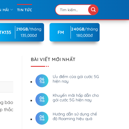
N MÃI
TIN TỨC
210GB
/tháng
240GB
/tháng
TK135
FM
135,000đ
180,000đ
BÀI VIẾT MỚI NHẤT
Ưu điểm của gói cước 5G
06
hiện nay
Th8
Khuyến mãi hấp dẫn cho
06
gói cước 5G hiện nay
Th8
ng báo
p thắc
Hướng dẫn sử dụng chế
06
độ Roaming hiệu quả
Th8