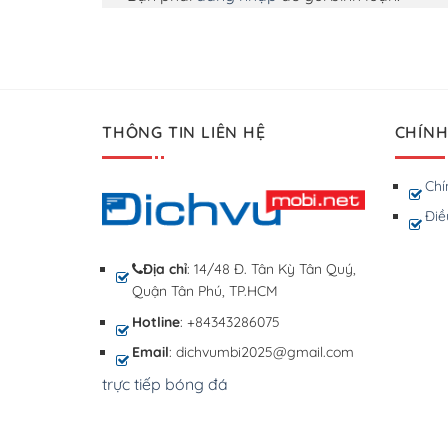
THÔNG TIN LIÊN HỆ
CHÍNH
Chí
Điề
Địa chỉ
: 14/48 Đ. Tân Kỳ Tân Quý,
Quận Tân Phú, TP.HCM
Hotline
: +84343286075
Email
: dichvumbi2025@gmail.com
trực tiếp bóng đá