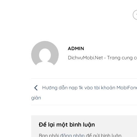
ADMIN
DichvuMobi.Net - Trang cung c
Hướng dẫn nạp 1k vào tài khoản MobiFon
giản
Để lại một bình luận
Bạn phải
đăng nhập
để gửi bình luận.