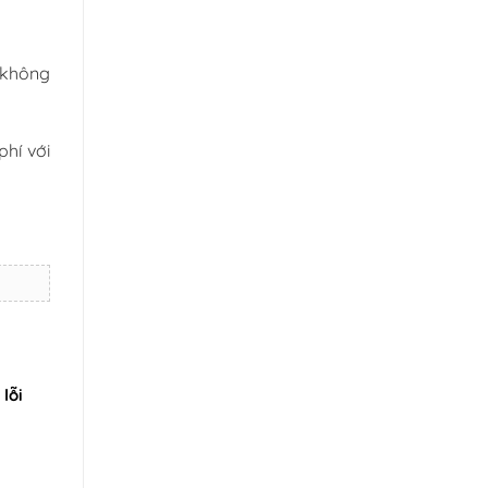
 không
phí với
lỗi