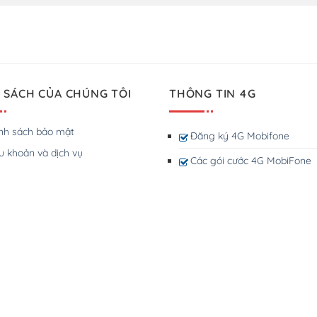
 SÁCH CỦA CHÚNG TÔI
THÔNG TIN 4G
nh sách bảo mật
Đăng ký 4G Mobifone
u khoản và dịch vụ
Các gói cước 4G MobiFone