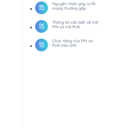
Nguyên nhân gây ra lỗi
06
mạng thường gặp
Th8
Thông tin cần biết về mã
06
PIN và mã PUK
Th8
Chức năng của PIN và
06
PUK trên SIM
Th8