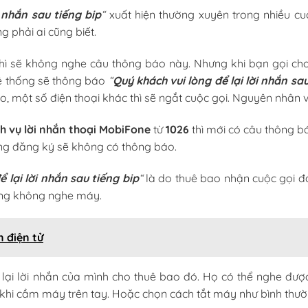
i nhắn sau tiếng bip
“
xuất hiện thường xuyên trong nhiều cuộ
g phải ai cũng biết.
thì sẽ không nghe câu thông báo này. Nhưng khi bạn gọi cho
ệ thống sẽ thông báo
“
Q
uý khách vui lòng để lại lời nhắn sa
o, một số điện thoại khác thì sẽ ngắt cuộc gọi. Nguyên nhân v
ch vụ lời nhắn thoại MobiFone
từ
1026
thì mới có câu thông b
g đăng ký sẽ không có thông báo.
ể lại lời nhắn sau tiếng bip
“
là do thuê bao nhận cuộc gọi đ
ang không nghe máy.
 điện tử
 lại lời nhắn của mình cho thuê bao đó. Họ có thể nghe đượ
 khi cầm máy trên tay. Hoặc chọn cách tắt máy như bình thườ