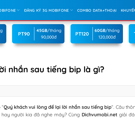
OBIFONE
ĐĂNG KÝ 3G MOBIFONE
COMBO DATA+THOẠI
KHUYẾ
ng
45GB
/tháng
60GB
/tháng
PT90
PT120
90,000đ
120,000đ
ời nhắn sau tiếng bip là gì?
 “
Quý khách vui lòng để lại lời nhắn sau tiếng bip
“. Câu thô
ặn hay người kia đã nghe máy? Cùng
Dichvumobi.net
giải đá