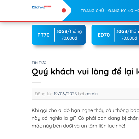
Skip
TRANG CHỦ
ĐĂNG KÝ 4G M
to
content
30GB
/tháng
30GB
/thá
PT70
ED70
70,000đ
70,000đ
TIN TỨC
Quý khách vui lòng để lại l
Đăng lúc
19/06/2025
bởi
admin
Khi gọi cho ai đó bạn nghe thấy câu thông báo
này có nghĩa là gì? Có phải bạn đang bị ch
mắc này bên dưới và an tâm liên lạc nhé!