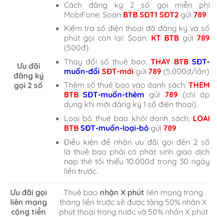
Cách đăng ký 2 số gọi miễn phí
MobiFone: Soạn
BTB SĐT1 SĐT2
gửi
789
Kiểm tra số điện thoại đã đăng ký và số
phút gọi còn lại: Soạn:
KT BTB
gửi
789
(500đ)
Thay đổi số thuê bao:
THAY BTB
SĐT-
Ưu đãi
muốn-đổi
SĐT-mới
gửi
789
(5.000đ/lần)
đăng ký
Thêm số thuê bao vào danh sách:
THEM
gọi 2 số
BTB
SĐT-muốn-thêm
gửi
789
(chỉ áp
dụng khi mới đăng ký 1 số điện thoại).
Loại bỏ thuê bao khỏi danh sách:
LOAI
BTB
SĐT-muốn-loại-bỏ
gửi
789
Điều kiện để nhận ưu đãi gọi đến 2 số
là thuê bao
phải có phát sinh giao dịch
nạp thẻ tối thiểu 10.000đ trong 30 ngày
liền trước.
Ưu đãi gọi
Thuê bao
nhận X phút
liên mạng trong
liên mạng
tháng liền trước sẽ được tặng 50% nhân X
cộng tiền
phút thoại trong nước và 50% nhân X phút