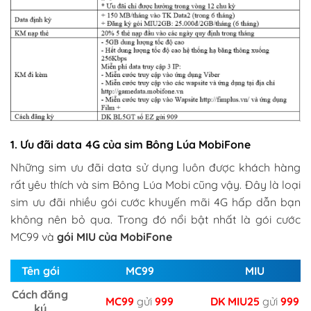
1. Ưu đãi data 4G của sim Bông Lúa MobiFone
Những sim ưu đãi data sử dụng luôn được khách hàng
rất yêu thích và sim Bông Lúa Mobi cũng vậy. Đây là loại
sim ưu đãi nhiều gói cước khuyến mãi 4G hấp dẫn bạn
không nên bỏ qua. Trong đó nổi bật nhất là gói cước
MC99 và
gói MIU của MobiFone
Tên gói
MC99
MIU
Cách đăng
MC99
gửi
999
DK MIU25
gửi
999
ký