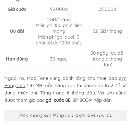
Giá cước
99.000đ
25.000đ
2GB/tháng
Miễn phí 100 phút liên
Ưu đãi
mạng
3,8 GB/ tháng
Miễn phí gọi dưới 10
phút tối đa 1000 phút.
30 ngày (ưu đãi
Hạn dùng
30 ngày
trong 6 tháng
đầu)
Ngoài ra, MobiFone cũng dành tặng cho thuê bao
sim
Bông Lúa
150 MB mỗi tháng vào tài khoản data 2 để sử
dụng miễn phí. Tặng trong 6 tháng đầu. Và sim cũng
được tham gia các
gói cước 8E
, 8P, 8COM hấp dẫn.
Hòa mạng sim Bông Lúa nhận nhiều ưu đãi