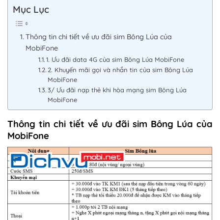
Mục Lục
Thông tin chi tiết về ưu đãi sim Bông Lúa của
MobiFone
1. Ưu đãi data 4G của sim Bông Lúa MobiFone
2. Khuyến mãi gọi và nhắn tin của sim Bông Lúa
MobiFone
3/ Ưu đãi nạp thẻ khi hòa mạng sim Bông Lúa
MobiFone
Thông tin chi tiết về ưu đãi sim Bông Lúa của
MobiFone