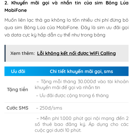
2. Khuyến mãi gọi và nhắn tin của sim Bông Lúa
MobiFone
Muốn liên lạc thả ga không lo tốn nhiều chi phí đừng bỏ
qua sim Bông Lúa của MobiFone. Đây là sim ưu đãi gọi
và data cực kỳ hấp dẫn cụ thể như trong bảng
Xem thêm:
Lỗi không kết nối được WiFi Calling
Ưu đãi
Chi tiết khuyến mãi gọi, sms
– Tặng mỗi tháng 30.000đ vào tài khoản
khuyến mãi để gọi và nhắn tin
Tặng tiền
– Ưu đãi được cộng trong 6 tháng
Cước SMS
– 250đ/sms
– Miễn phí 1.000 phút gọi nội mạng đến 2
số thuê bao đăng ký. Áp dụng cho các
cuộc gọi dưới 10 phút.