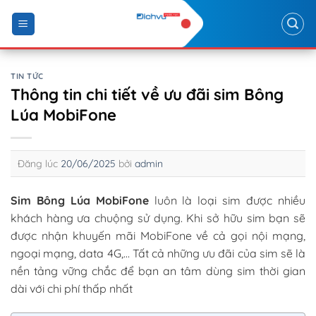
Skip
to
content
TIN TỨC
Thông tin chi tiết về ưu đãi sim Bông
Lúa MobiFone
Đăng lúc
20/06/2025
bởi
admin
Sim Bông Lúa MobiFone
luôn là loại sim được nhiều
khách hàng ưa chuộng sử dụng. Khi sở hữu sim bạn sẽ
được nhận khuyến mãi MobiFone về cả gọi nội mạng,
ngoại mạng, data 4G,… Tất cả những ưu đãi của sim sẽ là
nền tảng vững chắc để bạn an tâm dùng sim thời gian
dài với chi phí thấp nhất