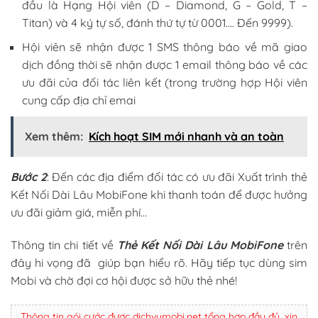
đầu là Hạng Hội viên (D – Diamond, G – Gold, T –
Titan) và 4 ký tự số, đánh thứ tự từ 0001…. Đến 9999).
Hội viên sẽ nhận được 1 SMS thông báo về mã giao
dịch đồng thời sẽ nhận được 1 email thông báo về các
ưu đãi của đối tác liên kết (trong trường hợp Hội viên
cung cấp địa chỉ emai
Xem thêm:
Kích hoạt SIM mới nhanh và an toàn
Bước 2
: Đến các địa điểm đối tác có ưu đãi Xuất trình thẻ
Kết Nối Dài Lâu MobiFone khi thanh toán để được hưởng
ưu đãi giảm giá, miễn phí…
Thông tin chi tiết về
Thẻ Kết Nối Dài Lâu MobiFone
trên
đây hi vọng đã giúp bạn hiểu rõ. Hãy tiếp tục dùng sim
Mobi và chờ đợi cơ hội được sở hữu thẻ nhé!
Thông tin gói cước được dichvumobi.net tổng hợp đầy đủ, xin