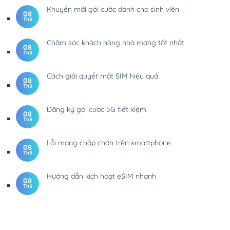
Khuyến mãi gói cước dành cho sinh viên
08
Th8
Chăm sóc khách hàng nhà mạng tốt nhất
08
Th8
Cách giải quyết mất SIM hiệu quả
08
Th8
Đăng ký gói cước 5G tiết kiệm
08
Th8
Lỗi mạng chập chờn trên smartphone
08
Th8
Hướng dẫn kích hoạt eSIM nhanh
08
Th8