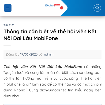
Skip
to
content
TIN TỨC
Thông tin cần biết về thẻ hội viên Kết
Nối Dài Lâu MobiFone
Đăng lúc
19/06/2025
bởi
admin
Thẻ hội viên Kết Nối Dài Lâu MobiFone
có những
“quyền lực” vô cùng lớn mà nếu biết cách sử dụng bạn
có thể tận hưởng mọi niềm vui cuộc sống. Thẻ hội viên
MobiFone là gì? làm sao để có thẻ này và có mất chi phí
dùng không? Cùng dichvumobi.net tìm hiểu ngay bên
dưới nhé!