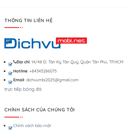
THÔNG TIN LIÊN HỆ
Địa chỉ
: 14/48 Đ. Tân Kỳ Tân Quý, Quận Tân Phú, TP.HCM
Hotline
: +84343286075
Email
: dichvumbi2025@gmail.com
trực tiếp bóng đá
CHÍNH SÁCH CỦA CHÚNG TÔI
Chính sách bảo mật