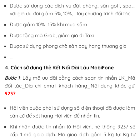
Được sử dụng các dịch vụ đặt phòng, sân golf, spa,…
với giá ưu đãi giảm 5%, 10%,… tùy chương trình đối tác
Được giảm 10% -15% khi mua sắm
Được tặng mã Grab, giảm giá đi Taxi
Được sử dụng phòng chờ sân bay hạng thương gia
…
4. Cách sử dụng thẻ Kết Nối Dài Lâu MobiFone
Bước 1
: Lấy mã ưu đãi bằng cách soạn tin nhắn LK_Mã
đối tác_Địa chỉ email khách hàng_Nội dung khác gửi
9237
.
Hội viên buộc phải sử dụng số điện thoại đã được làm
căn cứ để xét hạng Hội viên để nhắn tin.
Khi nhận được tin nhắn từ Hội viên, hệ thống 9237 sẽ
cấp 1 mã giao dịch. Mã giao dịch gồm 5 ký tự: Ký tự