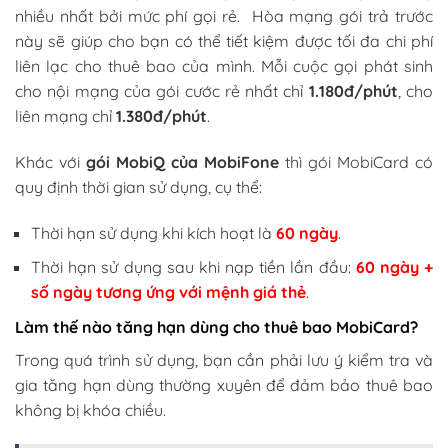
nhiều nhất bởi mức phí gọi rẻ. Hòa mạng gói trả trước
này sẽ giúp cho bạn có thể tiết kiệm được tối đa chi phí
liên lạc cho thuê bao của mình. Mỗi cuộc gọi phát sinh
cho nội mạng của gói cước rẻ nhất chỉ
1.180đ/phút
, cho
liên mạng chỉ
1.380đ/phút
.
Khác với
gói MobiQ của MobiFone
thì gói MobiCard có
quy định thời gian sử dụng, cụ thể:
Thời hạn sử dụng khi kích hoạt là
60 ngày
.
Thời hạn sử dụng sau khi nạp tiền lần đầu:
60 ngày +
số ngày tương ứng với mệnh giá thẻ
.
Làm thế nào tăng hạn dùng cho thuê bao MobiCard?
Trong quá trình sử dụng, bạn cần phải lưu ý kiểm tra và
gia tăng hạn dùng thường xuyên để đảm bảo thuê bao
không bị khóa chiều.