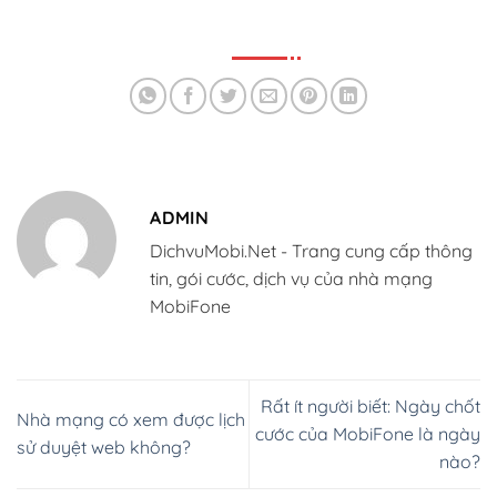
ADMIN
DichvuMobi.Net - Trang cung cấp thông
tin, gói cước, dịch vụ của nhà mạng
MobiFone
Rất ít người biết: Ngày chốt
Nhà mạng có xem được lịch
cước của MobiFone là ngày
sử duyệt web không?
nào?