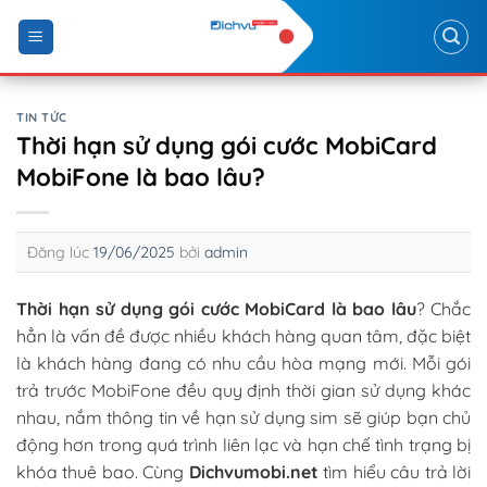
Skip
to
content
TIN TỨC
Thời hạn sử dụng gói cước MobiCard
MobiFone là bao lâu?
Đăng lúc
19/06/2025
bởi
admin
Thời hạn sử dụng gói cước MobiCard là bao lâu
? Chắc
hẳn là vấn đề được nhiều khách hàng quan tâm, đặc biệt
là khách hàng đang có nhu cầu hòa mạng mới. Mỗi gói
trả trước MobiFone đều quy định thời gian sử dụng khác
nhau, nắm thông tin về hạn sử dụng sim sẽ giúp bạn chủ
động hơn trong quá trình liên lạc và hạn chế tình trạng bị
khóa thuê bao. Cùng
Dichvumobi.net
tìm hiểu câu trả lời