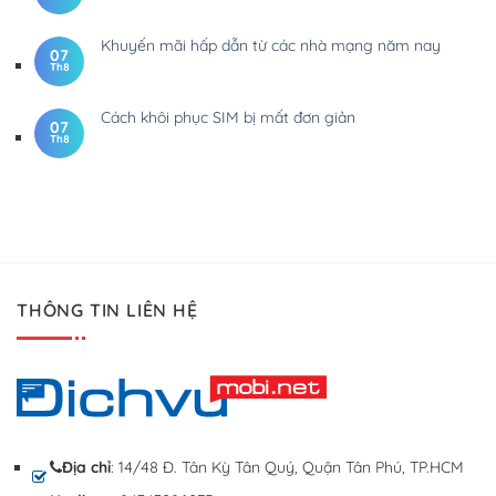
Khuyến mãi hấp dẫn từ các nhà mạng năm nay
07
Th8
Cách khôi phục SIM bị mất đơn giản
07
Th8
THÔNG TIN LIÊN HỆ
Địa chỉ
: 14/48 Đ. Tân Kỳ Tân Quý, Quận Tân Phú, TP.HCM