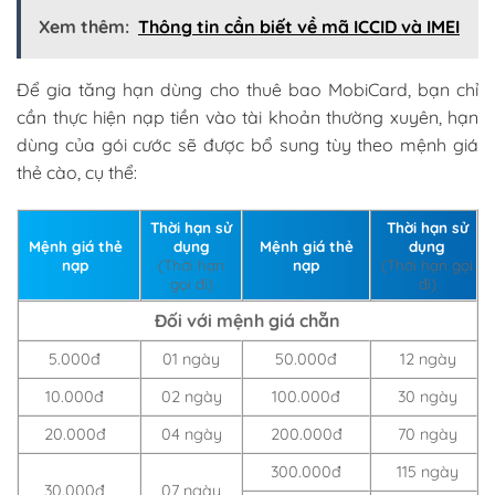
Xem thêm:
Thông tin cần biết về mã ICCID và IMEI
Để gia tăng hạn dùng cho thuê bao MobiCard, bạn chỉ
cần thực hiện nạp tiền vào tài khoản thường xuyên, hạn
dùng của gói cước sẽ được bổ sung tùy theo mệnh giá
thẻ cào, cụ thể:
Thời hạn sử
Thời hạn sử
Mệnh giá thẻ
dụng
Mệnh giá thẻ
dụng
nạp
(Thời hạn
nạp
(Thời hạn gọi
gọi đi)
đi)
Đối với mệnh giá chẵn
5.000đ
01 ngày
50.000đ
12 ngày
10.000đ
02 ngày
100.000đ
30 ngày
20.000đ
04 ngày
200.000đ
70 ngày
300.000đ
115 ngày
30.000đ
07 ngày