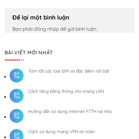
Để lại một bình luận
Bạn phải
đăng nhập
để gửi bình luận.
BÀI VIẾT MỚI NHẤT
Tóm tắt các loại SIM và đặc điểm nổi bật
07
Th8
Cách tăng băng thông cho mạng LAN
07
Th8
Hướng dẫn sử dụng Internet FTTH tại nhà
07
Th8
Cách sử dụng mạng VPN an toàn
07
Th8