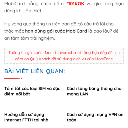
MobiCard bằng cách bấm
*101#OK
và gia tăng hạn
dùng khi cần thiết.
Hy vọng qua thông tin trên bạn đã có câu trả lời cho
thắc mắc
hạn dùng gói cước MobiCard
là bao lâu? để
an tâm tâm trải nghiệm.
Thông tin gói cước được dichvumobi.net tổng hợp đầy đủ, xin
cảm ơn Quý Khách đã sử dụng dịch vụ của MobiFone
BÀI VIẾT LIÊN QUAN:
Tóm tắt các loại SIM và đặc
Cách tăng băng thông cho
điểm nổi bật
mạng LAN
Hướng dẫn sử dụng
Cách sử dụng mạng VPN an
Internet FTTH tại nhà
toàn