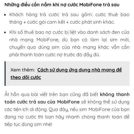
Những điều cần nắm khi nợ cước MobiFone trả sau
Khách hàng trả cước trả sau gồm: cước thuê bao
tháng + cước gói cam kết + cước phát sinh khác.
Khi số thuê bao nợ cước bị liệt vào danh sách đen của
nhà mạng MobiFone, dù bạn có làm lại sim mới,
chuyển qua dùng sim của nhà mạng khác vẫn cần
phải thanh toán cước nợ trước đó đầy đủ.
Xem thêm:
Cách sử dụng ứng dụng nhà mạng để
theo dõi cước
Ắt hẳn qua bài viết trên bạn cũng đã biết
không thanh
toán cước trả sau của MobiFone
sẽ không thể sử dụng
các tiện ích di động. Qua đây, nếu sim MobiFone của bạn
đang nợ cước thì bạn hãy nhanh chóng thanh toán để
tiếp tục dùng sim nhé!