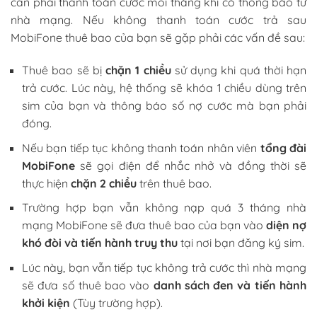
cần phải thanh toán cước mỗi tháng khi có thông báo từ
nhà mạng. Nếu không thanh toán cước trả sau
MobiFone thuê bao của bạn sẽ gặp phải các vấn đề sau:
Thuê bao sẽ bị
chặn 1 chiều
sử dụng khi quá thời hạn
trả cước. Lúc này, hệ thống sẽ khóa 1 chiều dùng trên
sim của bạn và thông báo số nợ cước mà bạn phải
đóng.
Nếu bạn tiếp tục không thanh toán nhân viên
tổng đài
MobiFone
sẽ gọi điện để nhắc nhở và đồng thời sẽ
thực hiện
chặn 2 chiều
trên thuê bao.
Trường hợp bạn vẫn không nạp quá 3 tháng nhà
mạng MobiFone sẽ đưa thuê bao của bạn vào
diện nợ
khó đòi và tiến hành truy thu
tại nơi bạn đăng ký sim.
Lúc này, bạn vẫn tiếp tục không trả cước thì nhà mạng
sẽ đưa số thuê bao vào
danh sách đen và tiến hành
khởi kiện
(Tùy trường hợp).