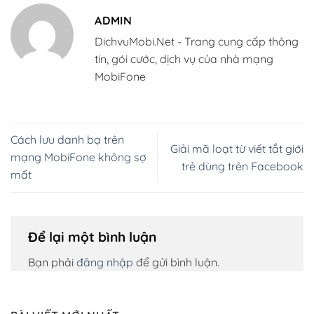
ADMIN
DichvuMobi.Net - Trang cung cấp thông
tin, gói cước, dịch vụ của nhà mạng
MobiFone
Cách lưu danh bạ trên
Giải mã loạt từ viết tắt giới
mạng MobiFone không sợ
trẻ dùng trên Facebook
mất
Để lại một bình luận
Bạn phải
đăng nhập
để gửi bình luận.