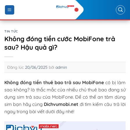
Skip
to
content
TIN TỨC
Không đóng tiền cước MobiFone trả
sau? Hậu quả gì?
Đăng lúc
20/06/2025
bởi
admin
Không đóng tiền thuê bao trả sau MobiFone
có bị làm
sao không? là thắc mắc của nhiều chủ thuê bao đang sử
dụng sim trả sau của MobiFone. Để có thể an tâm dùng
sim bạn hãy cùng
Dichvumobi.net
đi tìm kiếm câu trả lời
ngay trong bài viết dưới đây nhé!