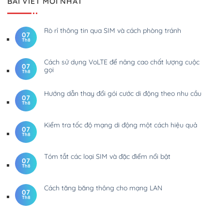
BÀI VIẾT MỚI NHẤT
Rò rỉ thông tin qua SIM và cách phòng tránh
07
Th8
Cách sử dụng VoLTE để nâng cao chất lượng cuộc
07
gọi
Th8
Hướng dẫn thay đổi gói cước di động theo nhu cầu
07
Th8
Kiểm tra tốc độ mạng di động một cách hiệu quả
07
Th8
Tóm tắt các loại SIM và đặc điểm nổi bật
07
Th8
Cách tăng băng thông cho mạng LAN
07
Th8