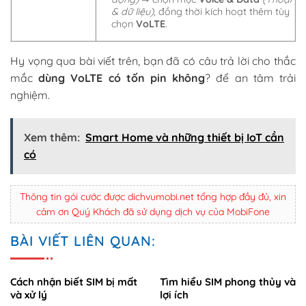
& dữ liệu),
đồng thời kích hoạt thêm tùy
chọn
VoLTE
.
Hy vọng qua bài viết trên, bạn đã có câu trả lời cho thắc
mắc
dùng VoLTE có tốn pin không
? để an tâm trải
nghiệm.
Xem thêm:
Smart Home và những thiết bị IoT cần
có
Thông tin gói cước được dichvumobi.net tổng hợp đầy đủ, xin
cảm ơn Quý Khách đã sử dụng dịch vụ của MobiFone
BÀI VIẾT LIÊN QUAN:
Cách nhận biết SIM bị mất
Tìm hiểu SIM phong thủy và
và xử lý
lợi ích