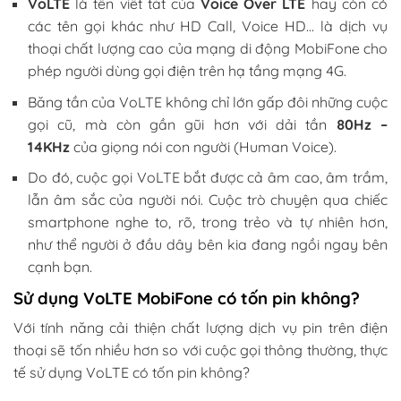
VoLTE
là tên viết tắt của
Voice Over LTE
hay còn có
các tên gọi khác như HD Call, Voice HD… là dịch vụ
thoại chất lượng cao của mạng di động MobiFone cho
phép người dùng gọi điện trên hạ tầng mạng 4G.
Băng tần của VoLTE không chỉ lớn gấp đôi những cuộc
gọi cũ, mà còn gần gũi hơn với dải tần
80Hz –
14KHz
của giọng nói con người (Human Voice).
Do đó, cuộc gọi VoLTE bắt được cả âm cao, âm trầm,
lẫn âm sắc của người nói. Cuộc trò chuyện qua chiếc
smartphone nghe to, rõ, trong trẻo và tự nhiên hơn,
như thể người ở đầu dây bên kia đang ngồi ngay bên
cạnh bạn.
Sử dụng VoLTE MobiFone có tốn pin không?
Với tính năng cải thiện chất lượng dịch vụ pin trên điện
thoại sẽ tốn nhiều hơn so với cuộc gọi thông thường, thực
tế sử dụng VoLTE có tốn pin không?