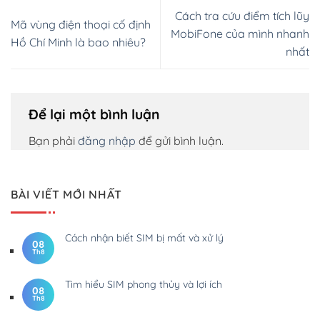
Cách tra cứu điểm tích lũy
Mã vùng điện thoại cố định
MobiFone của mình nhanh
Hồ Chí Minh là bao nhiêu?
nhất
Để lại một bình luận
Bạn phải
đăng nhập
để gửi bình luận.
BÀI VIẾT MỚI NHẤT
Cách nhận biết SIM bị mất và xử lý
08
Th8
Tìm hiểu SIM phong thủy và lợi ích
08
Th8