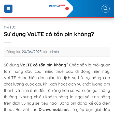
Skip
to
content
TIN TỨC
Sử dụng VoLTE có tốn pin không?
Đăng lúc
20/06/2025
bởi
admin
Sử dụng
VoLTE có tốn pin không
? Chắc hẳn là mối quan
tâm hàng đầu của nhiều thuê bao di động hiện nay.
VoLTE được hiểu đơn giản là dịch vụ hỗ trợ nâng cao
chất lượng cuộc gọi, khi kích hoạt dịch vụ chất lượng âm
thanh và hình ảnh đều rõ ràng hơn so với cuộc gọi thông
thường. Nhưng nhiều khách hàng lo ngại với tính năng
trên dịch vụ này sẽ ‘tiêu hao’ lượng pin đáng kể của điện
thoại. Bài viết sau
Dichvumobi.net
sẽ giúp bạn giải đáp