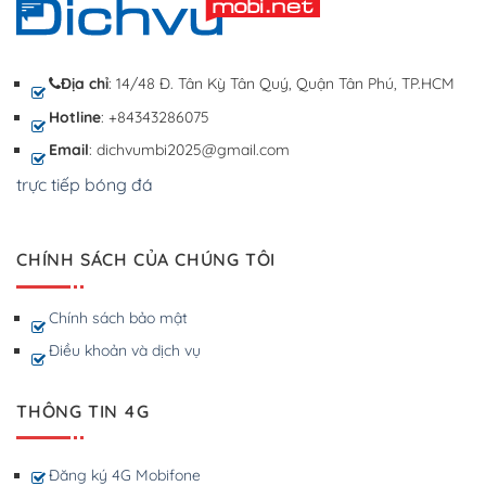
Địa chỉ
: 14/48 Đ. Tân Kỳ Tân Quý, Quận Tân Phú, TP.HCM
Hotline
: +84343286075
Email
: dichvumbi2025@gmail.com
trực tiếp bóng đá
CHÍNH SÁCH CỦA CHÚNG TÔI
Chính sách bảo mật
Điều khoản và dịch vụ
THÔNG TIN 4G
Đăng ký 4G Mobifone