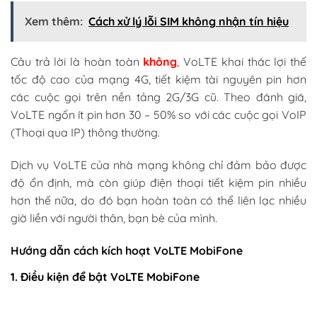
Xem thêm:
Cách xử lý lỗi SIM không nhận tín hiệu
Câu trả lời là hoàn toàn
không
, VoLTE khai thác lợi thế
tốc độ cao của mạng 4G, tiết kiệm tài nguyên pin hơn
các cuộc gọi trên nền tảng 2G/3G cũ. Theo đánh giá,
VoLTE ngốn ít pin hơn 30 – 50% so với các cuộc gọi VoIP
(Thoại qua IP) thông thường.
Dịch vụ VoLTE của nhà mạng không chỉ đảm bảo được
độ ổn định, mà còn giúp điện thoại tiết kiệm pin nhiều
hơn thế nữa, do đó bạn hoàn toàn có thể liên lạc nhiều
giờ liền với người thân, bạn bè của mình.
Hướng dẫn cách kích hoạt VoLTE MobiFone
1. Điều kiện để bật VoLTE MobiFone