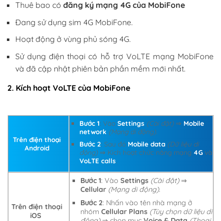
Thuê bao có
đăng ký mạng 4G của MobiFone
Đang sử dụng sim 4G MobiFone.
Hoạt động ở vùng phủ sóng 4G.
Sử dụng điện thoại có hỗ trợ VoLTE mạng MobiFone
và đã cập nhật phiên bản phần mềm mới nhất.
2. Kích hoạt VoLTE của MobiFone
Bước 1
: Vào
Settings
(Cài đặt)
⇒
Mobile
network
(Mạng di động).
Trên điện thoại
Bước 2
: Sau đó
Mobile data
(Dữ liệu di
Android
động)
⇒ Kích hoạt chức năng mạng
4G
và
VoLTE calls
.
Bước 1
: Vào
Settings
(Cài đặt)
⇒
Cellular
(Mạng di động).
Bước 2
: Nhấn vào tên nhà mạng ở
Trên điện thoại
nhóm
Cellular Plans
(Tùy chọn dữ liệu di
iOS
động)
⇒ chọn mục
Voice & Data
(Thoại