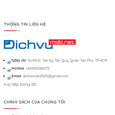
THÔNG TIN LIÊN HỆ
Địa chỉ
: 14/48 Đ. Tân Kỳ Tân Quý, Quận Tân Phú, TP.HCM
Hotline
: +84343286075
Email
: dichvumbi2025@gmail.com
trực tiếp bóng đá
CHÍNH SÁCH CỦA CHÚNG TÔI