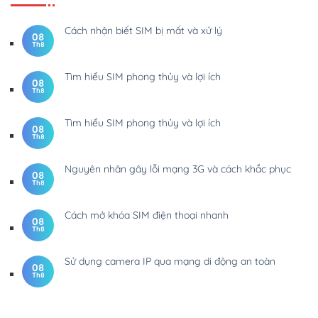
Cách nhận biết SIM bị mất và xử lý
08
Th8
Tìm hiểu SIM phong thủy và lợi ích
08
Th8
Tìm hiểu SIM phong thủy và lợi ích
08
Th8
Nguyên nhân gây lỗi mạng 3G và cách khắc phục
08
Th8
Cách mở khóa SIM điện thoại nhanh
08
Th8
Sử dụng camera IP qua mạng di động an toàn
08
Th8