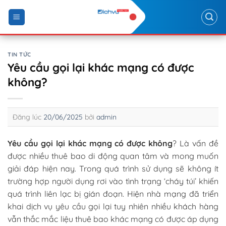
Skip
to
content
TIN TỨC
Yêu cầu gọi lại khác mạng có được
không?
Đăng lúc
20/06/2025
bởi
admin
Yêu cầu gọi lại khác mạng có được không
? Là vấn đề
được nhiều thuê bao di động quan tâm và mong muốn
giải đáp hiện nay. Trong quá trình sử dụng sẽ không ít
trường hợp người dụng rơi vào tình trạng ‘cháy túi’ khiến
quá trình liên lạc bị gián đoạn. Hiện nhà mạng đã triển
khai dịch vụ yêu cầu gọi lại tuy nhiên nhiều khách hàng
vẫn thắc mắc liệu thuê bao khác mạng có được áp dụng