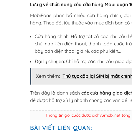
Lưu ý về chức năng của cửa hàng Mobi quận 1
MobiFone phân bố nhiều cửa hàng chính, đại
hàng. Theo đó, tùy thuộc vào mục đích bạn có 
Cửa hàng chính: Hỗ trợ tất cả các nhu cầu 
chủ, nạp tiền điện thoại, thanh toán cước trả
bày bán điện thoại giá rẻ, các phụ kiện…
Đại lý chuyên: Chỉ hỗ trợ các nhu cầu giao dịc
Xem thêm:
Thủ tục cấp lại SIM bị mất chín
Trên đây là danh sách
các cửa hàng giao dị
để được hỗ trợ xử lý nhanh chóng các vấn đề li
Thông tin gói cước được dichvumobi.net tổng
BÀI VIẾT LIÊN QUAN: