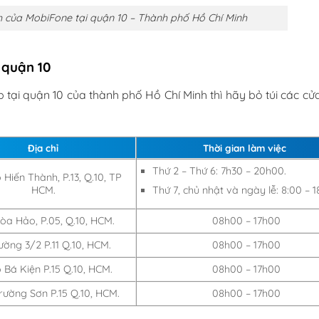
 của MobiFone tại quận 10 – Thành phố Hồ Chí Minh
 quận 10
 tại quận 10 của thành phố Hồ Chí Minh thì hãy bỏ túi các c
Địa chỉ
Thời gian làm việc
Thứ 2 – Thứ 6: 7h30 – 20h00.
 Hiến Thành, P.13, Q.10, TP
Thứ 7, chủ nhật và ngày lễ: 8:00 – 1
HCM.
òa Hảo, P.05, Q.10, HCM.
08h00 – 17h00
ường 3/2 P.11 Q.10, HCM.
08h00 – 17h00
 Bá Kiện P.15 Q.10, HCM.
08h00 – 17h00
rường Sơn P.15 Q.10, HCM.
08h00 – 17h00