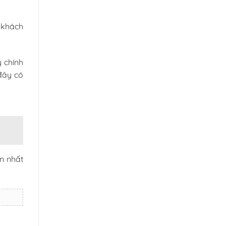
 khách
 chính
 đây có
ần nhất