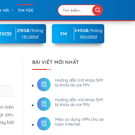
N MÃI
TIN TỨC
210GB
/tháng
240GB
/tháng
TK135
FM
135,000đ
180,000đ
BÀI VIẾT MỚI NHẤT
Hướng dẫn mở khóa SIM
05
bị khóa do sai PIN
Th8
Hướng dẫn mở khóa SIM
05
bị khóa do sai PIN
Th8
ện trên
i sim,
Mẹo sử dụng VPN cho an
ay bài
05
toàn Internet
Th8