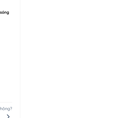
 sóng
không?