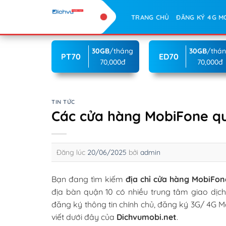
Skip
TRANG CHỦ
ĐĂNG KÝ 4G M
to
content
30GB
/tháng
30GB
/thá
PT70
ED70
70,000đ
70,000đ
TIN TỨC
Các cửa hàng MobiFone qu
Đăng lúc
20/06/2025
bởi
admin
Bạn đang tìm kiếm
địa chỉ cửa hàng MobiFon
địa bàn quận 10 có nhiều trung tâm giao dịc
đăng ký thông tin chính chủ, đăng ký 3G/ 4G 
viết dưới đây của
Dichvumobi.net
.