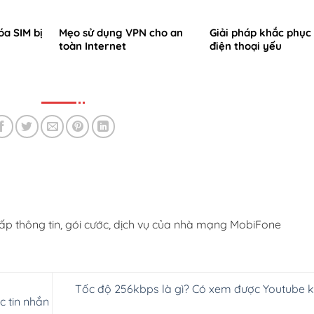
a SIM bị
Mẹo sử dụng VPN cho an
Giải pháp khắc phục
toàn Internet
điện thoại yếu
ấp thông tin, gói cước, dịch vụ của nhà mạng MobiFone
Tốc độ 256kbps là gì? Có xem được Youtube 
c tin nhắn