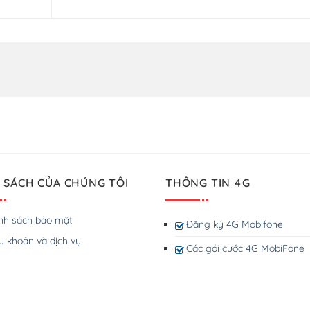
 SÁCH CỦA CHÚNG TÔI
THÔNG TIN 4G
nh sách bảo mật
Đăng ký 4G Mobifone
u khoản và dịch vụ
Các gói cước 4G MobiFone