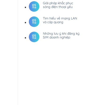
Giải pháp khắc phục
05
sóng điện thoại yếu
Th8
Tìm hiểu về mạng LAN
05
và cáp quang
Th8
Những lưu ý khi đăng ký
05
SIM doanh nghiệp
Th8