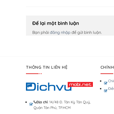
Để lại một bình luận
Bạn phải
đăng nhập
để gửi bình luận.
THÔNG TIN LIÊN HỆ
CHÍNH
Chí
Điề
Địa chỉ
: 14/48 Đ. Tân Kỳ Tân Quý,
Quận Tân Phú, TP.HCM