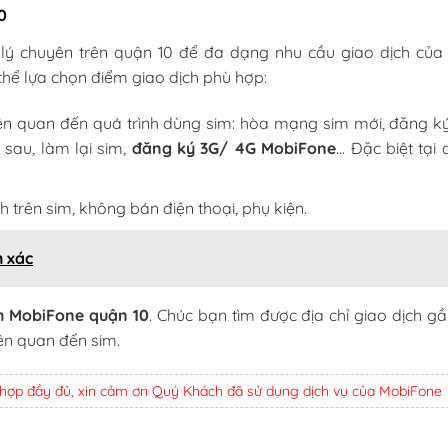
0
 lý chuyên trên quận 10 để đa dạng nhu cầu giao dịch của
thể lựa chọn điểm giao dịch phù hợp:
liên quan đến quá trình dùng sim: hòa mạng sim mới, đăng ký
 sau, làm lại sim,
đăng ký 3G/ 4G MobiFone
… Đặc biệt tại
h trên sim, không bán điện thoại, phụ kiện.
h xác
ch MobiFone quận 10
. Chúc bạn tìm được địa chỉ giao dịch g
ên quan đến sim.
 hợp đầy đủ, xin cảm ơn Quý Khách đã sử dụng dịch vụ của MobiFone