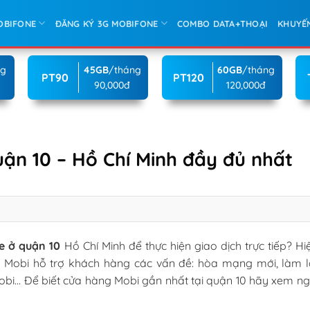
OBIFONE
ĐĂNG KÝ 3G MOBIFONE
COMBO DATA+THOẠI
KHUYẾ
ng
45GB
/tháng
60GB
/tháng
PT90
PT120
90,000đ
120,000đ
ận 10 – Hồ Chí Minh đầy đủ nhất
e ở quận 10
Hồ Chí Minh để thực hiện giao dịch trực tiếp? Hi
h Mobi hỗ trợ khách hàng các vấn đề: hòa mạng mới, làm lạ
Mobi… Để biết cửa hàng Mobi gần nhất tại quận 10 hãy xem ng