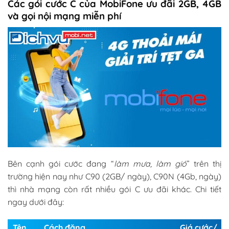
Các gói cước C của MobiFone ưu đãi 2GB, 4GB
và gọi nội mạng miễn phí
Bên cạnh gói cước đang “
làm mưa, làm gió
” trên thị
trường hiện nay như C90 (2GB/ ngày), C90N (4Gb, ngày)
thì nhà mạng còn rất nhiều gói C ưu đãi khác. Chi tiết
ngay dưới đây:
Tên
Cách đăng
Giá cước/