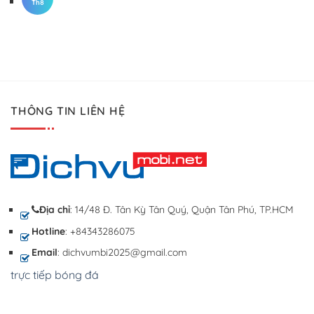
Th8
THÔNG TIN LIÊN HỆ
Địa chỉ
: 14/48 Đ. Tân Kỳ Tân Quý, Quận Tân Phú, TP.HCM
Hotline
: +84343286075
Email
: dichvumbi2025@gmail.com
trực tiếp bóng đá