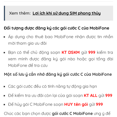
Xem thêm:
Lợi ích khi sử dụng SIM phong thủy
Đối tượng được đăng ký các gói cước C của MobiFone
Áp dụng cho thuê bao MobiFone nhận được tin nhắn
mời tham gia ưu đãi
Bạn có thể chủ động soạn
KT DSKM
gửi
999
kiểm tra
xem mình được đăng ký gói nào hoặc gọi tổng đài
MobiFone để tra cứu
Một số lưu ý cần nhớ đăng ký gói cước C của MobiFone
Các gói cước đều có tính năng tự động gia hạn
Để kiểm tra ưu đãi còn lại của gói soạn
KT ALL
gửi
999
Để hủy gói C MobiFone soạn
HUY tên
gói
gửi
999
Chúc các bạn chọn được
gói cước C MobiFone
ưng ý để