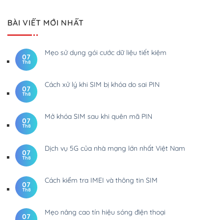
BÀI VIẾT MỚI NHẤT
Mẹo sử dụng gói cước dữ liệu tiết kiệm
07
Th8
Cách xử lý khi SIM bị khóa do sai PIN
07
Th8
Mở khóa SIM sau khi quên mã PIN
07
Th8
Dịch vụ 5G của nhà mạng lớn nhất Việt Nam
07
Th8
Cách kiểm tra IMEI và thông tin SIM
07
Th8
Mẹo nâng cao tín hiệu sóng điện thoại
07