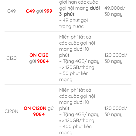
giới hạn các cuộc
gọi nội mạng
dưới
49.000đ/
C49
C49
gửi
999
3 phút
.
30 ngày
– 49 phút gọi
trong nước
Miễn phí tất cả
các cuộc gọi nội
mạng dưới 10
ON C120
phút
120.000đ/
C120
gửi
9084
– Tặng 4GB/ ngày
30 ngày
=> 120GB/tháng.
– 50 phút liên
mạng
Miễn phí tất cả
các cuộc gọi nội
mạng dưới 10
ON C120N
gửi
phút
120.000đ/
C120N
9084
– Tặng 4GB/ ngày
30 ngày
=> 120GB/tháng.
– 400 phút liên
mạng