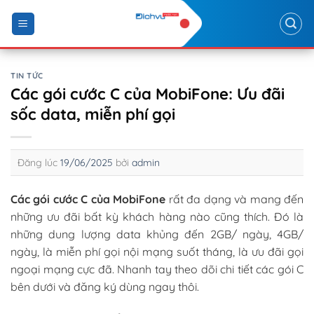
Skip
to
content
TIN TỨC
Các gói cước C của MobiFone: Ưu đãi
sốc data, miễn phí gọi
Đăng lúc
19/06/2025
bởi
admin
Các gói cước C của MobiFone
rất đa dạng và mang đến
những ưu đãi bất kỳ khách hàng nào cũng thích. Đó là
những dung lượng data khủng đến 2GB/ ngày, 4GB/
ngày, là miễn phí gọi nội mạng suốt tháng, là ưu đãi gọi
ngoại mạng cực đã. Nhanh tay theo dõi chi tiết các gói C
bên dưới và đăng ký dùng ngay thôi.