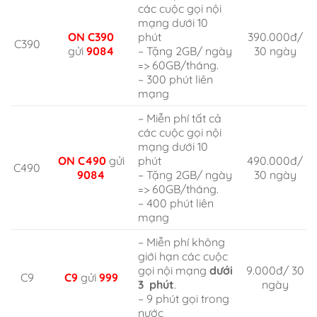
các cuộc gọi nội
mạng dưới 10
ON C390
phút
390.000đ/
C390
gửi
9084
– Tặng 2GB/ ngày
30 ngày
=> 60GB/tháng.
– 300 phút liên
mạng
– Miễn phí tất cả
các cuộc gọi nội
mạng dưới 10
ON C490
gửi
phút
490.000đ/
C490
9084
– Tặng 2GB/ ngày
30 ngày
=> 60GB/tháng.
– 400 phút liên
mạng
– Miễn phí không
giới hạn các cuộc
gọi nội mạng
dưới
9.000đ/ 30
C9
C9
gửi
999
3 phút
.
ngày
– 9 phút gọi trong
nước