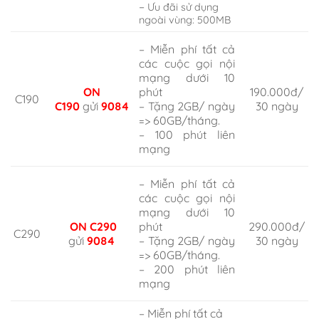
–
Ưu đãi sử dụng
ngoài vùng: 500MB
– Miễn phí tất cả
các cuộc gọi nội
mạng dưới 10
ON
190.000đ/
phút
C190
C190
gửi
9084
30 ngày
– Tặng 2GB/ ngày
=> 60GB/tháng.
– 100 phút liên
mạng
– Miễn phí tất cả
các cuộc gọi nội
mạng dưới 10
ON C290
290.000đ/
phút
C290
gửi
9084
30 ngày
– Tặng 2GB/ ngày
=> 60GB/tháng.
– 200 phút liên
mạng
– Miễn phí tất cả