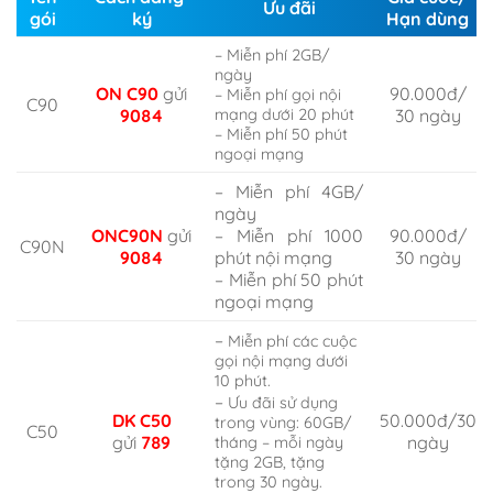
Ưu đãi
gói
ký
Hạn dùng
– Miễn phí 2GB/
ngày
ON C90
gửi
90.000đ/
– Miễn phí gọi nội
C90
9084
mạng dưới 20 phút
30 ngày
– Miễn phí 50 phút
ngoại mạng
– Miễn phí 4GB/
ngày
ONC90N
gửi
– Miễn phí 1000
90.000đ/
C90N
9084
phút nội mạng
30 ngày
– Miễn phí 50 phút
ngoại mạng
–
Miễn phí các cuộc
gọi nội mạng dưới
10 phút.
–
Ưu đãi sử dụng
DK C50
50.000đ/30
trong vùng: 60GB/
C50
gửi
789
ngày
tháng – mỗi ngày
tặng 2GB, tặng
trong 30 ngày.