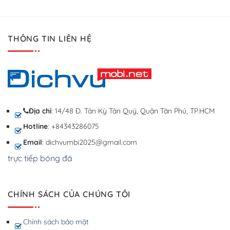
THÔNG TIN LIÊN HỆ
Địa chỉ
: 14/48 Đ. Tân Kỳ Tân Quý, Quận Tân Phú, TP.HCM
Hotline
: +84343286075
Email
: dichvumbi2025@gmail.com
trực tiếp bóng đá
CHÍNH SÁCH CỦA CHÚNG TÔI
Chính sách bảo mật