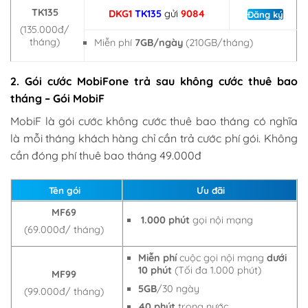
TK135
DKG1
TK135
gửi
9084
Đăng ký
(135.000đ/
tháng)
Miễn phí
7GB/ngày
(210GB/tháng)
2. Gói cước MobiFone trả sau không cước thuê bao
tháng – Gói MobiF
MobiF là gói cước không cước thuê bao tháng có nghĩa
là mỗi tháng khách hàng chỉ cần trả cước phí gói. Không
cần đóng phí thuê bao tháng 49.000đ
Tên gói
Ưu đãi
MF69
1.000 phút
gọi nội mạng
(69.000đ/ tháng)
Miễn phí
cuộc gọi nội mạng
dưới
10 phút
(Tối đa 1.000 phút)
MF99
5GB
/30 ngày
(99.000đ/ tháng)
40 phút
trong nước