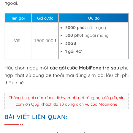
ngoài.
Tên gói
Giá cước
Ưu đãi
5000 phút
nội mạng
500 phút
ngoại mạng
ViP
1.500.000đ
30GB
1 gói RC1
Hãy chọn ngay một
các gói cước MobiFone trả sau
phù
hợp nhất sử dụng để thoải mái dùng sim dài lâu chi phí
thấp nhé!
Thông tin gói cước được dichvumobi.net tổng hợp đầy đủ, xin
cảm ơn Quý Khách đã sử dụng dịch vụ của MobiFone
BÀI VIẾT LIÊN QUAN: