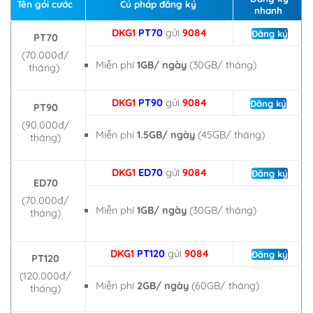
Tên gói cước
Cú pháp đăng ký
nhanh
DKG1
PT70
gửi
9084
Đăng ký
PT70
(70.000đ/
Miễn phí
1GB/ ngày
(30GB/ tháng)
tháng)
DKG1
PT90
gửi
9084
Đăng ký
PT90
(90.000đ/
Miễn phí
1.5GB/ ngày
(45GB/ tháng)
tháng)
DKG1
ED70
gửi
9084
Đăng ký
ED70
(70.000đ/
Miễn phí
1GB/ ngày
(30GB/ tháng)
tháng)
DKG1
PT120
gửi
9084
Đăng ký
PT120
(120.000đ/
Miễn phí
2GB/ ngày
(60GB/ tháng)
tháng)