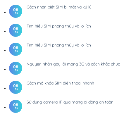
Cách nhận biết SIM bị mất và xử lý
08
Th8
Tìm hiểu SIM phong thủy và lợi ích
08
Th8
Tìm hiểu SIM phong thủy và lợi ích
08
Th8
Nguyên nhân gây lỗi mạng 3G và cách khắc phục
08
Th8
Cách mở khóa SIM điện thoại nhanh
08
Th8
Sử dụng camera IP qua mạng di động an toàn
08
Th8