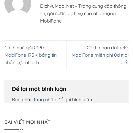
DichvuMobi.Net - Trang cung cấp thông
tin, gói cước, dịch vụ của nhà mạng
MobiFone
Cách huỷ gói C190
Cách nhận data 4G
MobiFone 190K bằng tin
MobiFone miễn phí 0đ ít ai
nhắn cực nhanh
biết
Để lại một bình luận
Bạn phải
đăng nhập
để gửi bình luận.
BÀI VIẾT MỚI NHẤT