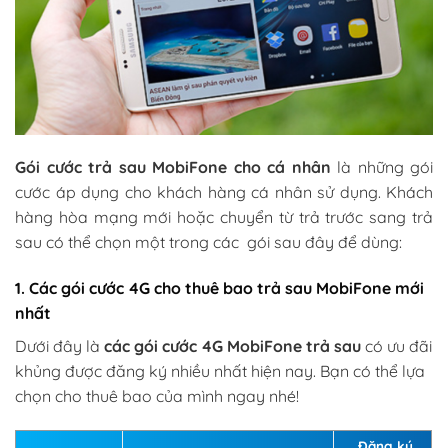
Gói cước trả sau MobiFone cho cá nhân
là những gói
cước áp dụng cho khách hàng cá nhân sử dụng. Khách
hàng hòa mạng mới hoặc chuyển từ trả trước sang trả
sau có thể chọn một trong các gói sau đây để dùng:
1. Các gói cước 4G cho thuê bao trả sau MobiFone mới
nhất
Dưới đây là
các gói cước 4G MobiFone trả sau
có ưu đãi
khủng được đăng ký nhiều nhất hiện nay. Bạn có thể lựa
chọn cho thuê bao của mình ngay nhé!
Đăng ký