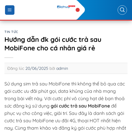
Skip
to
content
TIN TỨC
Hướng dẫn đk gói cước trả sau
MobiFone cho cá nhân giá rẻ
Đăng lúc
20/06/2025
bởi
admin
Sử dụng sim trả sau MobiFone thì không thể bỏ qua các
gói cước ưu đãi phút gọi, data khủng của nhà mạng
trong bài viết này. Với cước phí vô cùng hạt dẻ bạn thoả
sức đăng ký sử dụng
gói cước trả sau MobiFone
để
phục vụ cho công việc, giải trí. Sau đây là danh sách gói
cước trả sau MobiFone ưu đãi 4G, thoại HOT nhất hiện
nay. Cùng tham khảo và đăng ký gói cước phù hợp nhất